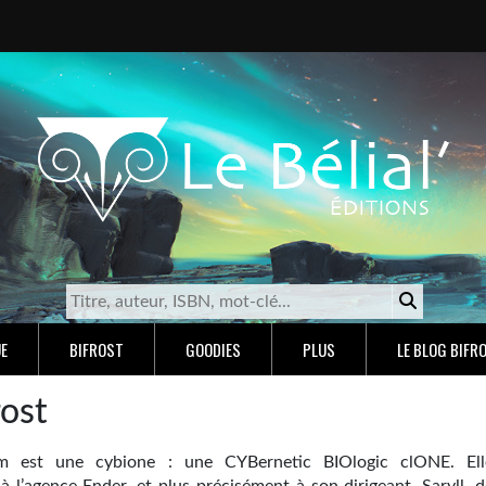
E
BIFROST
GOODIES
PLUS
LE BLOG BIFR
rost
m est une cybione : une CYBernetic BIOlogic clONE. Ell