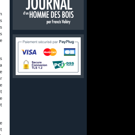
n
s
s
rs
e
s
a
e
r
re
t
e
t
e
t