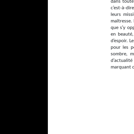
dans toute
c’est-à-dir
leurs miss
maîtresse. 
que s’y opp
en beauté,
d’espoir. L
pour les p
sombre, mi
d’actuali
marquant do