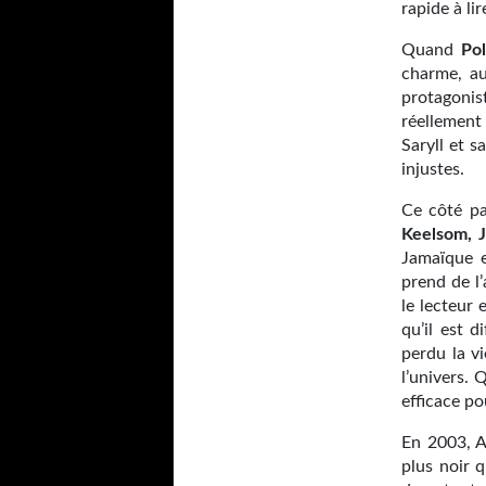
rapide à li
Quand
Pol
charme, au
protagonis
réellement 
Saryll et 
injustes.
Ce côté pa
Keelsom, J
Jamaïque e
prend de l
le lecteur 
qu’il est 
perdu la v
l’univers.
efficace po
En 2003, A
plus noir 