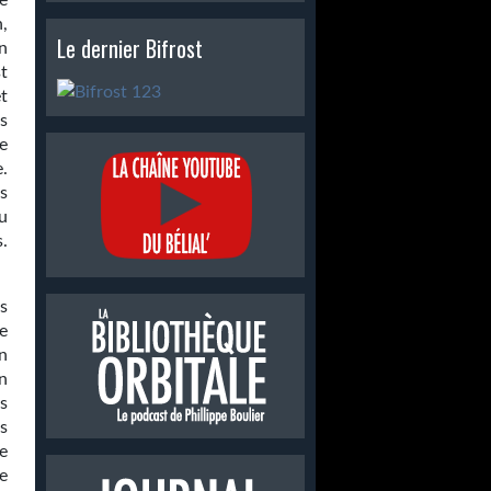
e
n,
Le dernier Bifrost
on
st
et
s
e
.
s
u
.
s
ue
n
n
s
s
e
e