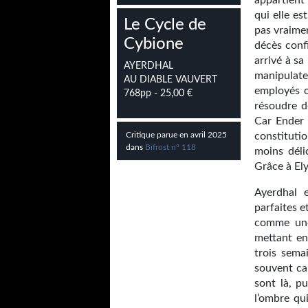
appartient 
qui elle es
Le Cycle de
pas vraimen
Cybione
décès confi
arrivé à sa
AYERDHAL
manipulat
AU DIABLE VAUVERT
employés o
768pp - 25,00 €
résoudre de
Car Ender 
Critique parue en avril 2025
constitutio
dans
Bifrost n° 118
moins déli
Grâce à Ely
Ayerdhal 
parfaites e
comme une 
mettant en
trois sema
souvent ca
sont là, p
l’ombre qu