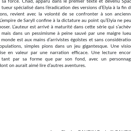
 sa force. Chad, apparu dans le premier texte et devenu Spad
e tueur spécialisé dans l’éradication des versions d’Elyia à la fin 
ions, revient avec la volonté de se confronter à son ancienn
L’empire de Saryll confine à la dictature au point qu’Elyia ne pe
oser. L’auteur est arrivé à maturité dans cette série qui s’achè
 mais dans un pessimisme à peine sauvé par une maigre lueu
e monde est aux mains d’arrivistes égoïstes et sans considératio
opulations, simples pions dans un jeu gigantesque. Une visio
se en valeur par une narration efficace. Une lecture encor
té tant par sa forme que par son fond, avec un personnag
nt on aurait aimé lire d’autres aventures.