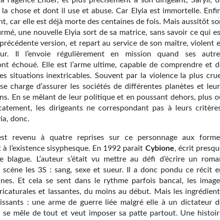
à l’agence Ender, et plus précisément à son dirigeant, Saryll, d
t la chose et dont il use et abuse. Car Elyia est immortelle. Enfi
t, car elle est déjà morte des centaines de fois. Mais aussitôt s
rmé, une nouvelle Elyia sort de sa matrice, sans savoir ce qui e
 précédente version, et repart au service de son maître, violent 
eur. Il l’envoie régulièrement en mission quand ses autre
nt échoué. Elle est l’arme ultime, capable de comprendre et d
s situations inextricables. Souvent par la violence la plus crue
se charge d’assurer les sociétés de différentes planètes et leur
ns. En se mêlant de leur politique et en poussant dehors, plus o
catement, les dirigeants ne correspondant pas à leurs critères
ia, donc.
est revenu à quatre reprises sur ce personnage aux forme
t à l’existence sisyphesque. En 1992 paraît
Cybione
, écrit presq
blague. L’auteur s’était vu mettre au défi d’écrire un roma
 scène les 3S : sang, sexe et sueur. Il a donc pondu ce récit e
ines. Et cela se sent dans le rythme parfois bancal, les image
ricaturales et lassantes, du moins au début. Mais les ingrédient
uissants : une arme de guerre liée malgré elle à un dictateur d
i se mêle de tout et veut imposer sa patte partout. Une histoir