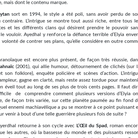
re, mais dont le contenu marque.
ytan
sort en 1994, le style a été poli, sans avoir perdu de so
 contraire. L’intrigue se montre tout aussi riche, entre tous le
tes et les différents clans qui désirent prendre le pouvoir san
le vouloir. Ayedhal y renforce la défiance terrible d’Elyia enve
sa volonté de contrer ses plans, qu’elle considère en outre comm
ranoïaque est encore plus présent, de façon très réussie, dan
ahnaïc
(2001), qui allie humour, détournement de clichés (sur l
t son folklore), enquête policière et scènes d’action. L’intrigu
’ampleur, gagne en clarté, mais reste assez tordue pour mainteni
en éveil tout au long de ses plus de trois cents pages. Il faut di
difficile de comprendre comment plusieurs versions d’Elyia on
ie, de façon très variée, sur cette planète paumée au fin fond d
 Quel ennemi machiavélique a pu se montrer à ce point puissant e
ur venir à bout d’une telle guerrière plusieurs fois de suite ?
yerdhal retourne à son cycle avec
L’Œil du Spad
, roman encor
que les autres, où la bassesse du monde et des puissants ressor