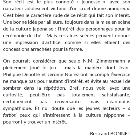
Goodies Gotland
Son récit est le plus connoté « jeunesse », avec son
narrateur adolescent victime d’un cruel drame amoureux.
Tirages d’art Une Heure-Lumière
C’est bien le caractère rude de ce récit qui fait son intérêt.
Une bonne idée par ailleurs, toujours dans la mise en scène
PLUS
de la culture japonaise : l’intérêt des personnages pour la
cérémonie du thé… Mais certaines scènes peuvent donner
À paraître
une impression d’artifice, comme si elles étaient des
concessions arrachées pour la forme.
Revue de presse
On pourrait considérer que seule N.M. Zimmermann a
Récompenses
pleinement joué le jeu – mais la manière dont Jean-
Philippe Depotte et Jérôme Noirez ont accompli l’exercice
Newsletter
ne manque pas pour autant d’intérêt, et évite au recueil de
sombrer dans la répétition. Bref, nous voici avec une
Le Bélial' sur Youtube
curiosité, peut-être pas totalement satisfaisante,
certainement pas renversante, mais néanmoins
LE BLOG BIFROST
sympathique. Et nul doute que les jeunes lecteurs –
a
fortiori
ceux qui s’intéressent à la culture nipponne –
Tous les articles
pourront y trouver un intérêt.
La Bibliothèque orbitale
Bertrand BONNET