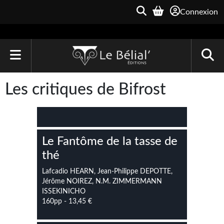
Connexion
ACCUEIL
Les critiques de Bifrost
LIVRES
Le Bélial'
Le Fantôme de la tasse de
Une Heure-Lumière
thé
Archive du Futur
Lafcadio HEARN, Jean-Philippe DEPOTTE,
Jérôme NOIREZ, N.M. ZIMMERMANN
Parallaxe
ISSEKINICHO
160pp - 13,45 €
Quarante-Deux