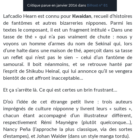
Kvasar
Critique parue en janvier 2016 dans
Bifrost n° 81
Lafcadio Hearn est connu pour
Pulps
Kwaidan
, recueil d’histoires
de fantômes et autres bizarreries nippones. Parmi les
Wotan
textes le composant, il est un fragment intitulé « Dans une
tasse de thé » qui n’a pas vraiment de chute : nous y
Étoiles vives
voyons un homme d’armes du nom de Sekinaï qui, lors
d’une halte dans une maison de thé, aperçoit dans sa tasse
Yellow Submarine
un reflet qui n’est pas le sien – celui d’un fantôme de
samouraï. Il boit néanmoins, et se retrouve hanté par
NUMÉRIQUE
l’esprit de Shikubu Heinaï, qui lui annonce qu’il se vengera
bientôt de cet affront inacceptable…
Romans et recueils
Et ça s’arrête là. Ce qui est certes un brin frustrant…
Une Heure-Lumière
D’où l’idée de cet étrange petit livre : trois auteurs
Nouvelles
imprégnés de culture nipponne y livrent leurs « suites »,
chacun étant accompagné d’un illustrateur différent,
Bifrost
respectivement Rémi Maynègre (plutôt quelconque…),
Nancy Peña (l’approche la plus classique, via des sortes
Livres audio
d’estampes), et Johan Walder (dans un style manga tordu).