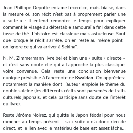
Gratuit
Jean-Philippe Depotte entame l’exercice, mais biaise, dans
la mesure où son récit n’est pas à proprement parler une
Sans DRM
« suite » : il entend remonter le temps pour expliquer
comment le visage du détestable samouraï a fini dans cette
BIFROST
tasse de thé. L’histoire est classique mais astucieuse. Sauf
que lorsque le récit s’arrête, on en reste au même point :
Tous les numéros
on ignore ce qui va arriver à Sekinaï.
En numérique
N. M. Zimmermann livre bel et bien une « suite » directe –
et c’est sans doute elle qui a l’approche la plus classique,
S'abonner
voire convenue. Cela reste une conclusion bienvenue
quoique prévisible à l’anecdote de
Kwaidan
. On appréciera
Les critiques
notamment la manière dont l’auteur emploie le thème du
double suicide (les différents récits sont parsemés de traits
Le blog
culturels japonais, et cela participe sans doute de l’intérêt
du livre).
Le prix des lecteurs
Reste Jérôme Noirez, qui quitte le Japon féodal pour nous
GOODIES
ramener au temps présent – sa « suite » n’a donc rien de
direct, et le lien avec le matériau de base est assez lâche…