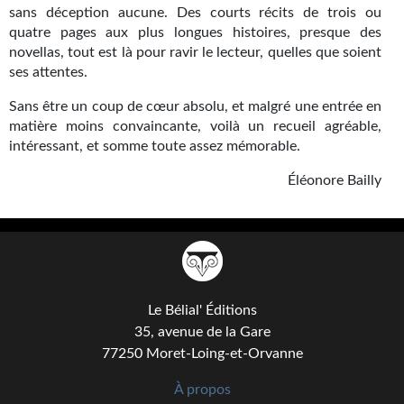
Goodies Gotland
sans déception aucune. Des courts récits de trois ou
quatre pages aux plus longues histoires, presque des
Tirages d’art Une Heure-Lumière
novellas, tout est là pour ravir le lecteur, quelles que soient
ses attentes.
PLUS
Sans être un coup de cœur absolu, et malgré une entrée en
À paraître
matière moins convaincante, voilà un recueil agréable,
intéressant, et somme toute assez mémorable.
Revue de presse
Éléonore Bailly
Récompenses
Newsletter
Le Bélial' sur Youtube
LE BLOG BIFROST
Le Bélial' Éditions
35, avenue de la Gare
Tous les articles
77250 Moret-Loing-et-Orvanne
La Bibliothèque orbitale
À propos