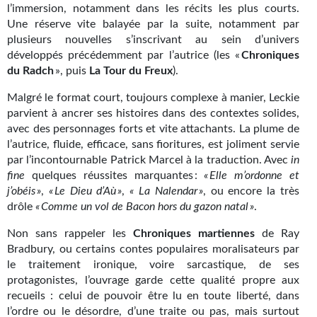
l’immersion, notamment dans les récits les plus courts.
Gratuit
Une réserve vite balayée par la suite, notamment par
plusieurs nouvelles s’inscrivant au sein d’univers
Sans DRM
développés précédemment par l’autrice (les «
Chroniques
du Radch
», puis
La Tour du Freux
).
BIFROST
Malgré le format court, toujours complexe à manier, Leckie
Tous les numéros
parvient à ancrer ses histoires dans des contextes solides,
avec des personnages forts et vite attachants. La plume de
En numérique
l’autrice, fluide, efficace, sans fioritures, est joliment servie
par l’incontournable Patrick Marcel à la traduction. Avec
in
S'abonner
fine
quelques réussites marquantes :
« Elle m’ordonne et
j’obéis »
,
« Le Dieu d’Aù »
,
« La Nalendar »
, ou encore la très
Les critiques
drôle
« Comme un vol de Bacon hors du gazon natal »
.
Le blog
Non sans rappeler les
Chroniques martiennes
de Ray
Bradbury, ou certains contes populaires moralisateurs par
Le prix des lecteurs
le traitement ironique, voire sarcastique, de ses
protagonistes, l’ouvrage garde cette qualité propre aux
GOODIES
recueils : celui de pouvoir être lu en toute liberté, dans
l’ordre ou le désordre, d’une traite ou pas, mais surtout