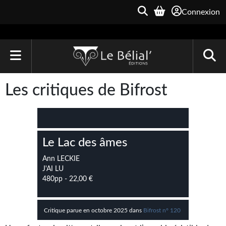
Connexion
ACCUEIL
Les critiques de Bifrost
LIVRES
Le Bélial'
Le Lac des âmes
Une Heure-Lumière
Ann LECKIE
Archive du Futur
J'AI LU
480pp - 22,00 €
Parallaxe
Quarante-Deux
Critique parue en octobre 2025 dans
Bifrost n° 120