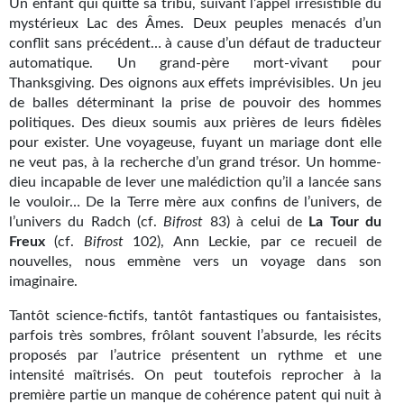
Un enfant qui quitte sa tribu, suivant l’appel irrésistible du
Kvasar
mystérieux Lac des Âmes. Deux peuples menacés d’un
conflit sans précédent… à cause d’un défaut de traducteur
Pulps
automatique. Un grand-père mort-vivant pour
Thanksgiving. Des oignons aux effets imprévisibles. Un jeu
Wotan
de balles déterminant la prise de pouvoir des hommes
politiques. Des dieux soumis aux prières de leurs fidèles
Étoiles vives
pour exister. Une voyageuse, fuyant un mariage dont elle
Yellow Submarine
ne veut pas, à la recherche d’un grand trésor. Un homme-
dieu incapable de lever une malédiction qu’il a lancée sans
NUMÉRIQUE
le vouloir… De la Terre mère aux confins de l’univers, de
l’univers du Radch (cf.
Bifrost
83) à celui de
La Tour du
Romans et recueils
Freux
(cf.
Bifrost
102), Ann Leckie, par ce recueil de
nouvelles, nous emmène vers un voyage dans son
Une Heure-Lumière
imaginaire.
Nouvelles
Tantôt science-fictifs, tantôt fantastiques ou fantaisistes,
parfois très sombres, frôlant souvent l’absurde, les récits
Bifrost
proposés par l’autrice présentent un rythme et une
intensité maîtrisés. On peut toutefois reprocher à la
Livres audio
première partie un manque de cohérence patent qui nuit à