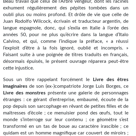
Beau travail que celui de l’Arbre vengeur, dont les racines
Kvasar
exhument régulièrement des pépites tombées dans un
oubli plus ou moins profond. Et drôle de vie que celle de
Pulps
Juan Rodolfo Wilcock, écrivain et traducteur argentin, de
langue espagnole, donc, qui s’exila en Italie à l’orée des
Wotan
années 50, pour ne plus qu’écrire dans la langue d’Italo
Calvino, et qui, comme l’indique la préface, « a réussi
Étoiles vives
l’exploit d’être à la fois ignoré, oublié et incompris. »
Yellow Submarine
Faisant suite à une poignée de titres traduits en français,
désormais épuisés, le présent ouvrage réparera peut-être
NUMÉRIQUE
cette injustice.
Sous un titre rappelant forcément le
Livre des êtres
Romans et recueils
imaginaires
de son (ex-)compatriote Jorge Luis Borges, ce
Une Heure-Lumière
Livre des monstres
présente une galerie de personnages
étranges : ce gérant d’entreprise, embaumé, écoute de la
Nouvelles
pop depuis son sarcophage en rêvant de petites filles et de
maîtresses d’école ; ce menuisier pond des œufs, tout le
Bifrost
monde s’interroge sur leur contenu ; ce géomètre s’est
transformé en un tas de boue au caractère irascible ; ce
Livres audio
quidam est un homme magnifique car couvert de miroirs ;