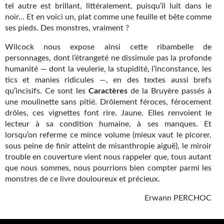
tel autre est brillant, littéralement, puisqu’il luit dans le
Gratuit
noir… Et en voici un, plat comme une feuille et bête comme
ses pieds. Des monstres, vraiment ?
Sans DRM
Wilcock nous expose ainsi cette ribambelle de
BIFROST
personnages, dont l’étrangeté ne dissimule pas la profonde
humanité — dont la veulerie, la stupidité, l’inconstance, les
Tous les numéros
tics et manies ridicules —, en des textes aussi brefs
qu’incisifs. Ce sont les
Caractères
de la Bruyère passés à
En numérique
une moulinette sans pitié. Drôlement féroces, férocement
drôles, ces vignettes font rire. Jaune. Elles renvoient le
S'abonner
lecteur à sa condition humaine, à ses manques. Et
lorsqu’on referme ce mince volume (mieux vaut le picorer,
Les critiques
sous peine de finir atteint de misanthropie aiguë), le miroir
trouble en couverture vient nous rappeler que, tous autant
Le blog
que nous sommes, nous pourrions bien compter parmi les
monstres de ce livre douloureux et précieux.
Le prix des lecteurs
Erwann PERCHOC
GOODIES