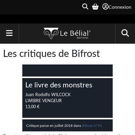
Connexion
ACCUEIL
Les critiques de Bifrost
LIVRES
Le Bélial'
Le livre des monstres
Une Heure-Lumière
Juan Rodolfo WILCOCK
Archive du Futur
L'ARBRE VENGEUR
13,00 €
Parallaxe
Quarante-Deux
Critique parue en juillet 2018 dans
Bifrost n° 91