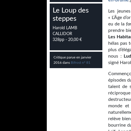
en-brume
.
Le Loup des
Les jeunes
steppes
« L’Âge d’o
eu de la
fa
Harold LAMB
prendre bi
CALLIDOR
Les Habita
328pp - 20,00 €
hélas pas t
plus d’élé
nous :
Lu
Critique parue en janvier
signé Haro
2016 dans
Bifrost n° 81
Commençon
épisodes 
talent de 
réciproque
destructeu
monde et 
naturellem
relève bie
bourrine d