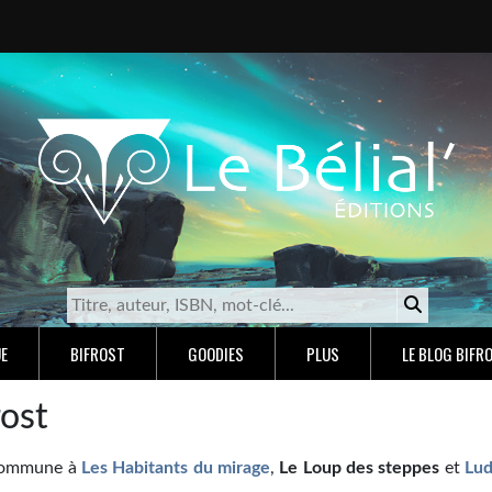
E
BIFROST
GOODIES
PLUS
LE BLOG BIFR
rost
 commune à
Les Habitants du mirage
,
Le Loup des steppes
et
Lud