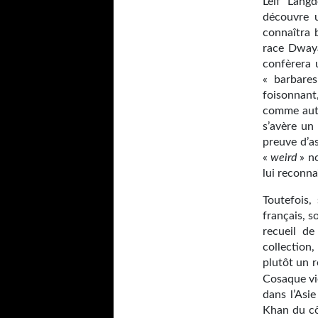
Leif Langd
découvre u
connaîtra 
race Dwaya
confèrera 
« barbares
foisonnant
comme auta
s’avère un 
preuve d’a
«
weird
» no
lui reconna
Toutefois,
français, s
recueil d
collection
plutôt un r
Cosaque vie
dans l’Asi
Khan du cô