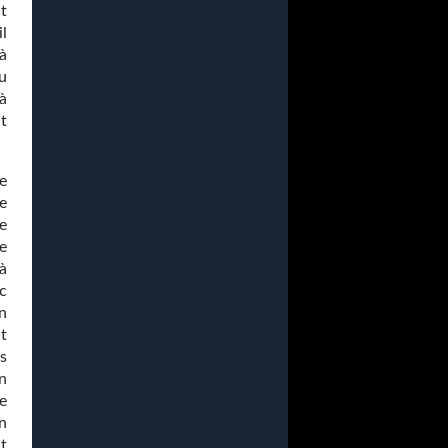
t
il
à
u
à
t
ce
se
e
te
à
c
n
t
ts
n
e
n
t