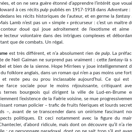
nées, et on ne sera guère étonné d’apprendre l’intérêt que vouai
Howard à ces récits
pulp
publiés en 1917-1918 dans
Adventure
: 
-dedans les récits historiques de l’auteur, et en germe la
fantasy
Mais Lamb n’est pas un « simple » précurseur : c’est un maître d
 conteur doué qui joue adroitement de l’exotisme et aime 
e lecteur volontaire dans des intrigues complexes et débordan
utant que de combats. Un régal.
ume
est très différent, et n’a absolument rien de
pulp
. La préfa
te de Neil Gaiman ne surprend pas vraiment : cette
fantasy-
là 
bel et bien de la sienne. Hope Mirrlees y joue intelligemment d
t du folklore anglais, dans un roman qui n’en a pas moins une for
é, et reste peu ou prou inclassable aujourd’hui. Ce qui est 
une farce sociale pour le moins réjouissante, critiquant ave
es ternes bourgeois qui dirigent la ville de Lud-en-Brume e
ciemment l’existence de la Faërie voisine, se mue progressivemen
issant roman policier – trafic de fruits féeriques et lourds secre
s –, avant de se transcender dans un onirisme fascinant no
pects politiques. Et ceci notamment avec la figure du mair
hantecler, d’abord ridicule, mais dont on découvre qu’il n’a rie
le : ce personnage paradoxal, dont on ne sait trop s’il est avan