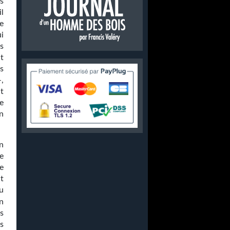
s
l
e
i
s
t
s
,
it
e
on
n
le
e
t
du
in
s
s