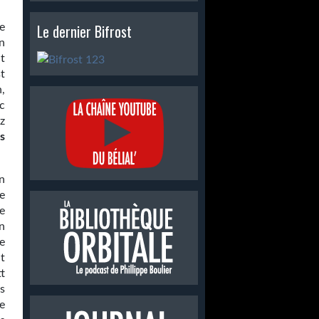
Le dernier Bifrost
e
en
it
t
,
ec
z
s
n
le
e
n
e
t
t
s
e