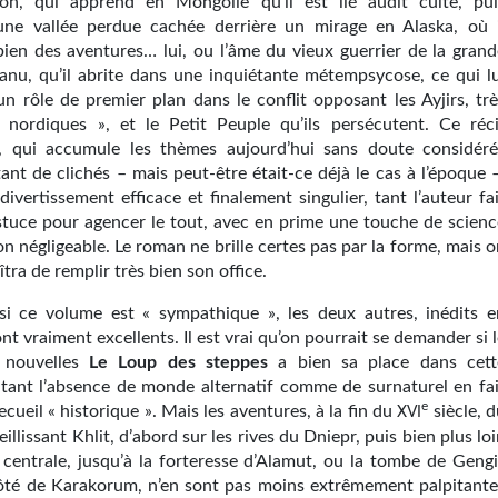
on, qui apprend en Mongolie qu’il est lié audit culte, pui
ne vallée perdue cachée derrière un mirage en Alaska, où i
bien des aventures… lui, ou l’âme du vieux guerrier de la grand
nu, qu’il abrite dans une inquiétante métempsycose, ce qui lu
un rôle de premier plan dans le conflit opposant les Ayjirs, trè
 nordiques », et le Petit Peuple qu’ils persécutent. Ce réci
, qui accumule les thèmes aujourd’hui sans doute considéré
nt de clichés – mais peut-être était-ce déjà le cas à l’époque –
divertissement efficace et finalement singulier, tant l’auteur fa
stuce pour agencer le tout, avec en prime une touche de scienc
n négligeable. Le roman ne brille certes pas par la forme, mais 
îtra de remplir très bien son office.
 si ce volume est « sympathique », les deux autres, inédits e
ont vraiment excellents. Il est vrai qu’on pourrait se demander si 
e nouvelles
Le Loup des steppes
a bien sa place dans cett
, tant l’absence de monde alternatif comme de surnaturel en fai
e
ecueil « historique ». Mais les aventures, à la fin du
siècle, 
XVI
illissant Khlit, d’abord sur les rives du Dniepr, puis bien plus lo
e centrale, jusqu’à la forteresse d’Alamut, ou la tombe de Gengi
té de Karakorum, n’en sont pas moins extrêmement palpitante