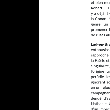
et bien me
Robert E. 
y a déjà là
la Conan. 
genre, un
promener l
de ruses a
Lud-en-Br
enthousias
rapproche 
la Faërie e
singularit
l’origine 
perfidie l
ignorant s
en un réjou
campagnard
dénué d’as
Nathaniel C
d’un imbéci