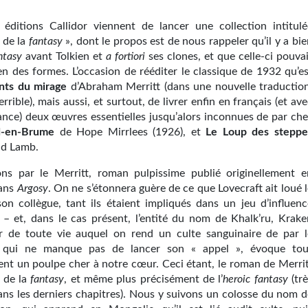
]
 éditions Callidor viennent de lancer une collection intitulé
r de la
fantasy
», dont le propos est de nous rappeler qu’il y a bi
ntasy
avant Tolkien et
a fortiori
ses clones, et que celle-ci pouva
en des formes. L’occasion de rééditer le classique de 1932 qu’es
nts du mirage
d’Abraham Merritt (dans une nouvelle traduction
errible), mais aussi, et surtout, de livrer enfin en français (et av
gance) deux œuvres essentielles jusqu’alors inconnues de par che
d-en-Brume
de Hope Mirrlees (1926), et
Le Loup des steppe
ld Lamb.
s par le Merritt, roman pulpissime publié originellement e
dans
Argosy
. On ne s’étonnera guère de ce que Lovecraft ait loué 
son collègue, tant ils étaient impliqués dans un jeu d’influenc
 – et, dans le cas présent, l’entité du nom de Khalk’ru, Krake
r de toute vie auquel on rend un culte sanguinaire de par l
qui ne manque pas de lancer son « appel », évoque tou
ent un poulpe cher à notre cœur. Ceci étant, le roman de Merrit
n de la
fantasy
, et même plus précisément de l’
heroic fantasy
(trè
ans les derniers chapitres). Nous y suivons un colosse du nom d