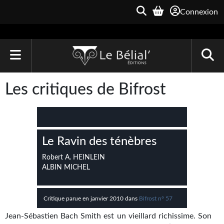
Connexion
ACCUEIL
Les critiques de Bifrost
LIVRES
Le Bélial'
Le Ravin des ténèbres
Une Heure-Lumière
Robert A. HEINLEIN
Archive du Futur
ALBIN MICHEL
Parallaxe
Critique parue en janvier 2010 dans
Bifrost n° 57
Quarante-Deux
Jean-Sébastien Bach Smith est un vieillard richissime. Son