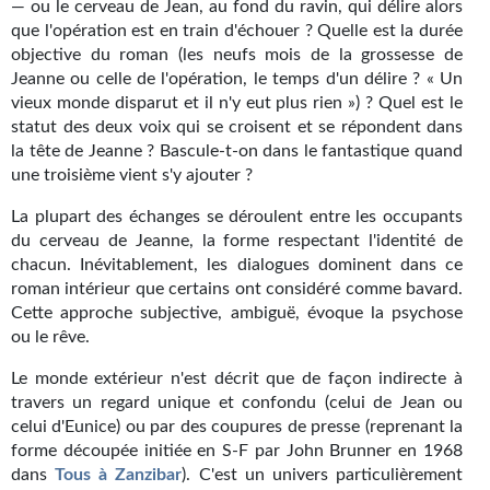
— ou le cerveau de Jean, au fond du ravin, qui délire alors
Journal d'un homme des bois
que l'opération est en train d'échouer ? Quelle est la durée
objective du roman (les neufs mois de la grossesse de
FORUMS
Jeanne ou celle de l'opération, le temps d'un délire ? « Un
vieux monde disparut et il n'y eut plus rien ») ? Quel est le
CONTACT
statut des deux voix qui se croisent et se répondent dans
la tête de Jeanne ? Bascule-t-on dans le fantastique quand
Nous contacter
une troisième vient s'y ajouter ?
F.A.Q.
La plupart des échanges se déroulent entre les occupants
du cerveau de Jeanne, la forme respectant l'identité de
Soumettre un manuscrit
chacun. Inévitablement, les dialogues dominent dans ce
roman intérieur que certains ont considéré comme bavard.
Support technique
Cette approche subjective, ambiguë, évoque la psychose
ou le rêve.
Le monde extérieur n'est décrit que de façon indirecte à
travers un regard unique et confondu (celui de Jean ou
celui d'Eunice) ou par des coupures de presse (reprenant la
forme découpée initiée en S-F par John Brunner en 1968
dans
Tous à Zanzibar
). C'est un univers particulièrement