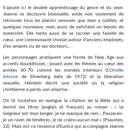
Goodies Gotland
S'ajoute ici le double apprentissage du genre et du sexe.
Tirages d’art Une Heure-Lumière
Jeanne se découvre bisexuelle, avide non seulement de
retrouver tous les plaisirs sensuels que Jean a oubliés, et
PLUS
quelques nouveaux, mais aussi de satisfaire un besoin de
maternité. Elle tente aussi de se recréer une famille de
À paraître
cœur, une communauté choisie autour d'anciens employés,
d'ex-amants ou de ses docteurs…
Revue de presse
Les personnages pratiquent une forme de New Age aux
Récompenses
accents bouddhistes : jouant avec les thèmes au cœur des
années 60-70, comme les mondes intérieurs (
L'Oreille
Newsletter
interne
de Silverberg date de 1972) et la libération
sexuelle, Heinlein décrit une société où la religion
Le Bélial' sur Youtube
chrétienne a perdu son emprise.
LE BLOG BIFROST
On lit toutefois en exergue la citation de la Bible qui a
donné ses titres (anglais et français) au roman : « Le
Tous les articles
Seigneur est mon berger, je ne manque de rien… Passerais-
je un ravin de ténèbres, je ne crains aucun mal » (Psaumes,
La Bibliothèque orbitale
22). Mais est-ce l'essence d'Eunice qui accompagne Jeanne