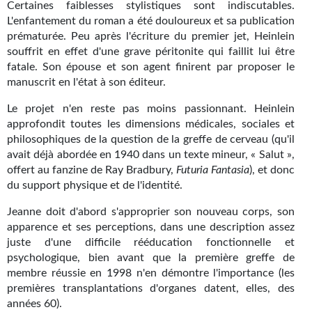
Certaines faiblesses stylistiques sont indiscutables.
Gratuit
L'enfantement du roman a été douloureux et sa publication
prématurée. Peu après l'écriture du premier jet, Heinlein
Sans DRM
souffrit en effet d'une grave péritonite qui faillit lui être
fatale. Son épouse et son agent finirent par proposer le
BIFROST
manuscrit en l'état à son éditeur.
Tous les numéros
Le projet n'en reste pas moins passionnant. Heinlein
approfondit toutes les dimensions médicales, sociales et
En numérique
philosophiques de la question de la greffe de cerveau (qu'il
avait déjà abordée en 1940 dans un texte mineur, « Salut »,
S'abonner
offert au fanzine de Ray Bradbury,
Futuria
Fantasia
), et donc
du support physique et de l'identité.
Les critiques
Jeanne doit d'abord s'approprier son nouveau corps, son
Le blog
apparence et ses perceptions, dans une description assez
juste d'une difficile rééducation fonctionnelle et
Le prix des lecteurs
psychologique, bien avant que la première greffe de
membre réussie en 1998 n'en démontre l'importance (les
GOODIES
premières transplantations d'organes datent, elles, des
années 60).