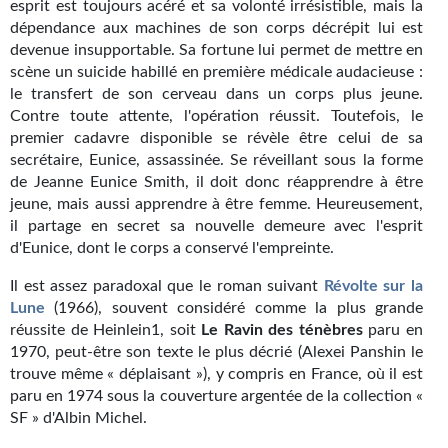
esprit est toujours acéré et sa volonté irrésistible, mais la
Kvasar
dépendance aux machines de son corps décrépit lui est
devenue insupportable. Sa fortune lui permet de mettre en
Pulps
scène un suicide habillé en première médicale audacieuse :
le transfert de son cerveau dans un corps plus jeune.
Wotan
Contre toute attente, l'opération réussit. Toutefois, le
Étoiles vives
premier cadavre disponible se révèle être celui de sa
secrétaire, Eunice, assassinée. Se réveillant sous la forme
Yellow Submarine
de Jeanne Eunice Smith, il doit donc réapprendre à être
jeune, mais aussi apprendre à être femme. Heureusement,
NUMÉRIQUE
il partage en secret sa nouvelle demeure avec l'esprit
d'Eunice, dont le corps a conservé l'empreinte.
Romans et recueils
Il est assez paradoxal que le roman suivant
Révolte sur la
Une Heure-Lumière
Lune
(1966), souvent considéré comme la plus grande
réussite de Heinlein1, soit
Le Ravin des ténèbres
paru en
Nouvelles
1970, peut-être son texte le plus décrié (Alexei Panshin le
trouve même « déplaisant »), y compris en France, où il est
Bifrost
paru en 1974 sous la couverture argentée de la collection «
SF » d'Albin Michel.
Livres audio