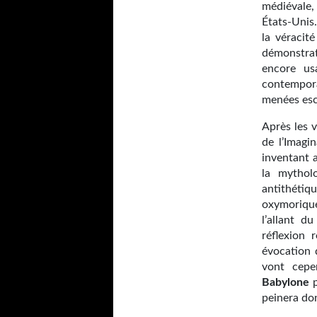
médiévale, 
États-Unis.
la véracit
démonstrat
encore us
contempora
menées es
Après les 
de l’Imagi
inventant 
la mythol
antithéti
oxymorique
l’allant d
réflexion 
évocation 
vont cepe
Babylone
p
peinera don