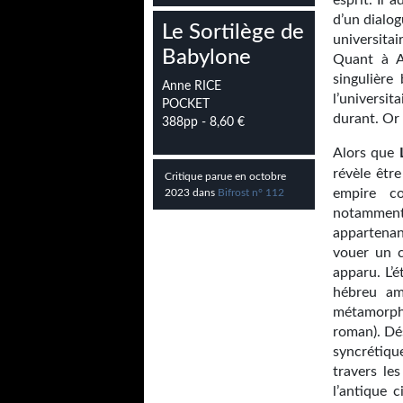
esprit. Il
d’un dialo
Le Sortilège de
universita
Babylone
Quant à Az
singulière 
Anne RICE
l’universi
POCKET
durant. Or 
388pp - 8,60 €
Alors que
révèle être
Critique parue en octobre
empire co
2023 dans
Bifrost n° 112
notamment
appartena
vouer un c
apparu. L’é
hébreu am
métamorph
roman). Dé
syncrétiq
travers le
l’antique 