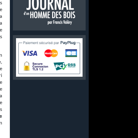
ls
e
a
a
e
s
n
e
,
e
i
e
e
a
e
s
e
on