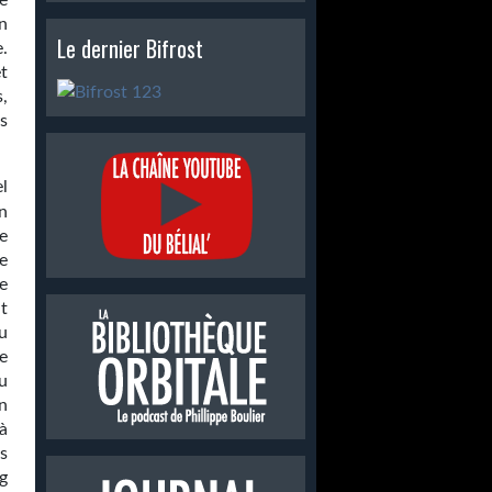
e
n
Le dernier Bifrost
.
t
,
s
el
n
e
e
e
t
lu
e
u
n
à
s
g