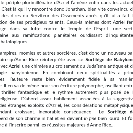
le périple plurimillénaire d’Azriel l’amène enfin dans les actue
 C’est là qu’il y rencontre donc Jonathan, bien vite convaincu d
é des dires du Serviteur des Ossements après qu’il lui a fait l
ion de ses prodigieux talents. Ceux-là mêmes dont Azriel fer
age dans sa lutte contre le Temple de l’Esprit, une sect
ine aux ramifications planétaires ourdissant d’inquiétante
chatologiques…
vampires, momies et autres sorcières, c’est donc un nouveau pa
naire qu’Anne Rice réinterprète avec ce
Sortilège de Babylon
avec Azriel une chimère au croisement du Judaïsme antique et d
ogie babylonienne. En combinant deux spiritualités a prior
ques, l’auteure reste bien évidemment fidèle à sa manièr
. Il en va de même pour son écriture polymorphe, oscillant entr
u thriller fantastique et le rythme autrement plus posé de l
religieuse. D’abord assez habilement associées à la suggestiv
des étranges exploits d’Azriel, les considérations métaphysique
ndant croissant. Inexorable conséquence :
Le Sortilège d
erd de son charme initial et en devient
in fine
bien lourd. Et l’
c à l’inscrire parmi les réussites majeures d’Anne Rice…