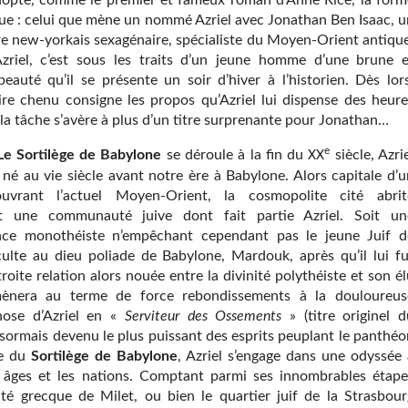
 adopte, comme le premier et fameux roman d’Anne Rice, la form
gue : celui que mène un nommé Azriel avec Jonathan Ben Isaac, u
ire new-yorkais sexagénaire, spécialiste du Moyen-Orient antique
riel, c’est sous les traits d’un jeune homme d’une brune e
beauté qu’il se présente un soir d’hiver à l’historien. Dès lors
taire chenu consigne les propos qu’Azriel lui dispense des heure
la tâche s’avère à plus d’un titre surprenante pour Jonathan…
e
Le Sortilège de Babylone
se déroule à la fin du
siècle, Azri
XX
 né au vie siècle avant notre ère à Babylone. Alors capitale d’u
uvrant l’actuel Moyen-Orient, la cosmopolite cité abrit
 une communauté juive dont fait partie Azriel. Soit un
nce monothéiste n’empêchant cependant pas le jeune Juif d
ulte au dieu poliade de Babylone, Mardouk, après qu’il lui fu
troite relation alors nouée entre la divinité polythéiste et son é
ènera au terme de force rebondissements à la douloureus
ose d’Azriel en «
Serviteur des Ossements
» (titre originel d
sormais devenu le plus puissant des esprits peuplant le panthéo
ue du
Sortilège de Babylone
, Azriel s’engage dans une odyssée 
s âges et les nations. Comptant parmi ses innombrables étape
cité grecque de Milet, ou bien le quartier juif de la Strasbour