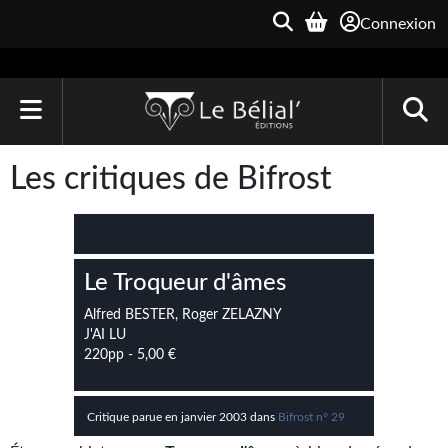
Connexion
ACCUEIL
Les critiques de Bifrost
LIVRES
Le Bélial'
Le Troqueur d'âmes
Une Heure-Lumière
Alfred BESTER, Roger ZELAZNY
Archive du Futur
J'AI LU
220pp - 5,00 €
Parallaxe
Quarante-Deux
Critique parue en janvier 2003 dans
Bifrost n° 29