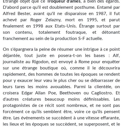
Étrange objet que ce
Troqueur d'âmes
, à bien des égards.
Kvasar
D'abord parce qu'il est doublement posthume. Entamé par
Alfred Bester, avant qu'il ne disparaisse en 1987, il fut
Pulps
achevé par Roger Zelazny, mort en 1995, et parut
finalement en 1998 aux Etats-Unis. Étrange surtout par
Wotan
son contenu, totalement foutraque, et détonant
franchement au sein de la production S-F actuelle.
Étoiles vives
On s'épargnera la peine de résumer une intrigue à ce point
Yellow Submarine
déjantée, tout juste en posera-t-on les bases : Alf,
journaliste au Rigodon, est envoyé à Rome pour enquêter
NUMÉRIQUE
sur une étrange boutique où, comme il le découvrira
rapidement, des hommes de toutes les époques se rendent
Romans et recueils
pour y exaucer leur vœu le plus cher ou se débarrasser de
Une Heure-Lumière
leurs tares les moins avouables. Parmi la clientèle, on
croisera Edgar Allan Poe, Beethoven ou Cagliostro. Et
Nouvelles
d'autres créatures beaucoup moins définissables. Les
protagonistes de ce récit sont nombreux, et ne sont pas
Bifrost
forcément ce qu'ils semblent être, voire ce qu'ils pensent
être. Les événements se succèdent à une vitesse effarante,
Livres audio
les lieux et les époques se succèdent, se superposent, et le