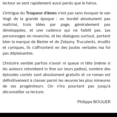
lecteur se sent rapidement aussi perdu que le héros.
Gratuit
L'intrigue du
Troqueur d'âmes
n'est pas sans évoquer le van
Sans DRM
Vogt de la grande époque : un bordel absolument pas
maîtrisé, trois idées par page, généralement pas
BIFROST
développées, et une cadence qui ne faiblit pas. Les
personnages en revanche, et les dialogues surtout, portent
Tous les numéros
bien la marque de Bester et de Zelazny. Truculents, érudits
et cyniques, ils s'affrontent en des joutes verbales ma foi
En numérique
pas déplaisantes.
S'abonner
L'histoire semble parfois n'avoir ni queue ni tête (même si
les auteurs retombent in fine sur leurs pattes), nombre des
Les critiques
épisodes contés sont absolument gratuits et ce roman est
définitivement à classer parmi les œuvres les plus mineures
Le blog
de ses progéniteurs. On n'ira pourtant pas jusqu'à
déconseiller sa lecture.
Le prix des lecteurs
Philippe BOULIER
GOODIES