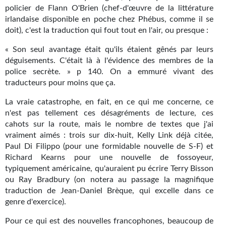
Journal d'un homme des bois
policier de Flann O'Brien (chef-d'œuvre de la littérature
irlandaise disponible en poche chez Phébus, comme il se
FORUMS
doit), c'est la traduction qui fout tout en l'air, ou presque :
« Son seul avantage était qu'ils étaient gênés par leurs
CONTACT
déguisements. C'était là à l'évidence des membres de la
police secrète. » p 140. On a emmuré vivant des
Nous contacter
traducteurs pour moins que ça.
F.A.Q.
La vraie catastrophe, en fait, en ce qui me concerne, ce
n'est pas tellement ces désagréments de lecture, ces
Soumettre un manuscrit
cahots sur la route, mais le nombre de textes que j'ai
vraiment aimés : trois sur dix-huit, Kelly Link déjà citée,
Support technique
Paul Di Filippo (pour une formidable nouvelle de S-F) et
Richard Kearns pour une nouvelle de fossoyeur,
typiquement américaine, qu'auraient pu écrire Terry Bisson
ou Ray Bradbury (on notera au passage la magnifique
traduction de Jean-Daniel Brèque, qui excelle dans ce
genre d'exercice).
Pour ce qui est des nouvelles francophones, beaucoup de