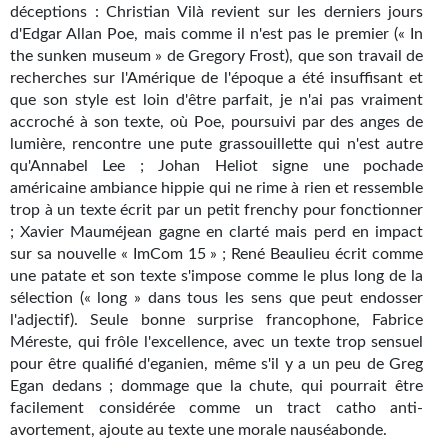
déceptions : Christian Vilà revient sur les derniers jours
d'Edgar Allan Poe, mais comme il n'est pas le premier (« In
the sunken museum » de Gregory Frost), que son travail de
recherches sur l'Amérique de l'époque a été insuffisant et
que son style est loin d'être parfait, je n'ai pas vraiment
accroché à son texte, où Poe, poursuivi par des anges de
lumière, rencontre une pute grassouillette qui n'est autre
qu'Annabel Lee ; Johan Heliot signe une pochade
américaine ambiance hippie qui ne rime à rien et ressemble
trop à un texte écrit par un petit frenchy pour fonctionner
; Xavier Mauméjean gagne en clarté mais perd en impact
sur sa nouvelle « ImCom 15 » ; René Beaulieu écrit comme
une patate et son texte s'impose comme le plus long de la
sélection (« long » dans tous les sens que peut endosser
l'adjectif). Seule bonne surprise francophone, Fabrice
Méreste, qui frôle l'excellence, avec un texte trop sensuel
pour être qualifié d'eganien, même s'il y a un peu de Greg
Egan dedans ; dommage que la chute, qui pourrait être
facilement considérée comme un tract catho anti-
avortement, ajoute au texte une morale nauséabonde.