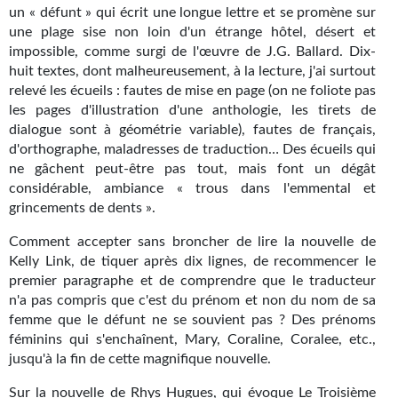
Goodies Gotland
un « défunt » qui écrit une longue lettre et se promène sur
une plage sise non loin d'un étrange hôtel, désert et
Tirages d’art Une Heure-Lumière
impossible, comme surgi de l'œuvre de J.G. Ballard. Dix-
huit textes, dont malheureusement, à la lecture, j'ai surtout
PLUS
relevé les écueils : fautes de mise en page (on ne foliote pas
les pages d'illustration d'une anthologie, les tirets de
À paraître
dialogue sont à géométrie variable), fautes de français,
d'orthographe, maladresses de traduction… Des écueils qui
Revue de presse
ne gâchent peut-être pas tout, mais font un dégât
Récompenses
considérable, ambiance « trous dans l'emmental et
grincements de dents ».
Newsletter
Comment accepter sans broncher de lire la nouvelle de
Kelly Link, de tiquer après dix lignes, de recommencer le
Le Bélial' sur Youtube
premier paragraphe et de comprendre que le traducteur
LE BLOG BIFROST
n'a pas compris que c'est du prénom et non du nom de sa
femme que le défunt ne se souvient pas ? Des prénoms
Tous les articles
féminins qui s'enchaînent, Mary, Coraline, Coralee, etc.,
jusqu'à la fin de cette magnifique nouvelle.
La Bibliothèque orbitale
Sur la nouvelle de Rhys Hugues, qui évoque Le Troisième