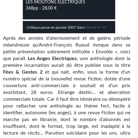
LES MOUTONS ÉLECTRIQUES
Kvasar
368pp - 28,00 €
Pulps
Critique parue en janvier 2007 dans
Bifrost n° 45
Wotan
Après des années d'atermoiement et de galère, période
Étoiles vives
méandreuse qu'André-François Ruaud évoque dans sa
petite présentation sobrement intitulée « Envolée », voici
Yellow Submarine
que paraît
Les Anges Electriques
, une anthologie dont la
première incarnation aurait dû être publiée sous le titre
NUMÉRIQUE
Fées & Gestes 2
et qui naît, enfin, sous la forme d'un
numéro spécial de la (nouvelle) revue
Fiction
, dotée d'une
Romans et recueils
couverture anti-commerciale à souhait et d'un prix
exorbitant, 28 euros. Etrange destin… et aberration
Une Heure-Lumière
commerciale totale. Car il faut être téméraire ou désespéré
pour rattacher une anthologie au thème fort, facile à
Nouvelles
identifier, autonome (les anges), à une revue
Fiction
qui ne
marche pas en librairie, dont le nombre d'abonnés est
Bifrost
insuffisant, dont le format, trop large, est inadapté à la
Livres audio
lecture de récits… Parution suicidaire pour les uns, ultra