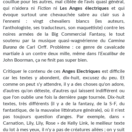
couillue pour les autres, mal ciblée de l'avis quasi général,
Gratuit
qui n'aidera ni
Fiction
ni
Les Anges électriques
et qui
évoque surtout une chevauchée sabre au clair sus à
Sans DRM
l'ennemi : vingt chevaliers blancs (les auteurs,
l'anthologiste, ses traducteurs, son maquettiste) contre les
BIFROST
noires armées de la Big Commercial Fantasy, le tout
soutenu par la musique quasi-wagnérienne du
Carmina
Tous les numéros
Burana
de Carl Orff. Problème : ce genre de cavalcade
martiale à un contre deux mille, même dans l'
Excalibur
de
En numérique
John Boorman, ça ne finit pas super bien.
S'abonner
Critiquer le contenu de ces
Anges Electriques
est difficile
car les textes y abondent, dix-huit, excusez du peu. Et
Les critiques
comme on peut s'y attendre, il y a des choses qu'on adore,
d'autres qu'on déteste, d'autres qui laissent indifférent ou
Le blog
que l'on oublie une fois la dernière page tournée. Dix-huit
textes, très différents (il y a de la fantasy, de la S-F, du
Le prix des lecteurs
fantastique, de la mauvaise littérature générale), où il n'est
pas toujours question d'anges. Par exemple, dans «
GOODIES
Carnation, Lily, Lily, Rose » de Kelly Link, le meilleur texte
du lot à mes yeux, il n'y a pas de créatures ailées ; on y suit