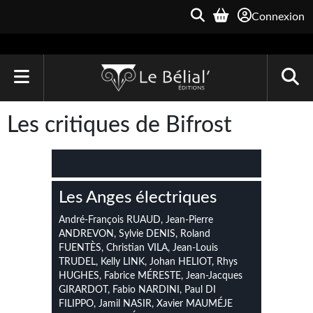
Connexion
ACCUEIL
Les critiques de Bifrost
LIVRES
Le Bélial'
Les Anges électriques
Une Heure-Lumière
André-François RUAUD, Jean-Pierre
Archive du Futur
ANDREVON, Sylvie DENIS, Roland
FUENTÈS, Christian VILA, Jean-Louis
Parallaxe
TRUDEL, Kelly LINK, Johan HELIOT, Rhys
HUGHES, Fabrice MÉRESTE, Jean-Jacques
Quarante-Deux
GIRARDOT, Fabio NARDINI, Paul DI
FILIPPO, Jamil NASIR, Xavier MAUMÉJE