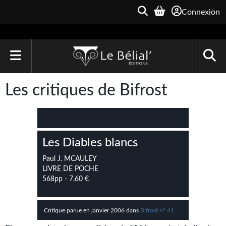
Connexion
ACCUEIL
Les critiques de Bifrost
LIVRES
Le Bélial'
Les Diables blancs
Une Heure-Lumière
Paul J. MCAULEY
Archive du Futur
LIVRE DE POCHE
568pp - 7,60 €
Parallaxe
Quarante-Deux
Critique parue en janvier 2006 dans
Bifrost n° 41