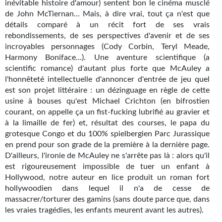
inévitable histoire d'amour) sentent bon le cinéma musclé
Journal d'un homme des bois
de John McTiernan… Mais, à dire vrai, tout ça n'est que
détails comparé à un récit fort de ses vrais
FORUMS
rebondissements, de ses perspectives d'avenir et de ses
incroyables personnages (Cody Corbin, Teryl Meade,
CONTACT
Harmony Boniface…). Une aventure scientifique (a
scientific romance) d'autant plus forte que McAuley a
Nous contacter
l'honnêteté intellectuelle d'annoncer d'entrée de jeu quel
est son projet littéraire : un dézinguage en règle de cette
F.A.Q.
usine à bouses qu'est Michael Crichton (en bifrostien
courant, on appelle ça un fist-fucking lubrifié au gravier et
Soumettre un manuscrit
à la limaille de fer) et, résultat des courses, le papa du
Support technique
grotesque Congo et du 100% spielbergien Parc Jurassique
en prend pour son grade de la première à la dernière page.
D'ailleurs, l'ironie de McAuley ne s'arrête pas là : alors qu'il
est rigoureusement impossible de tuer un enfant à
Hollywood, notre auteur en lice produit un roman fort
hollywoodien dans lequel il n'a de cesse de
massacrer/torturer des gamins (sans doute parce que, dans
les vraies tragédies, les enfants meurent avant les autres).