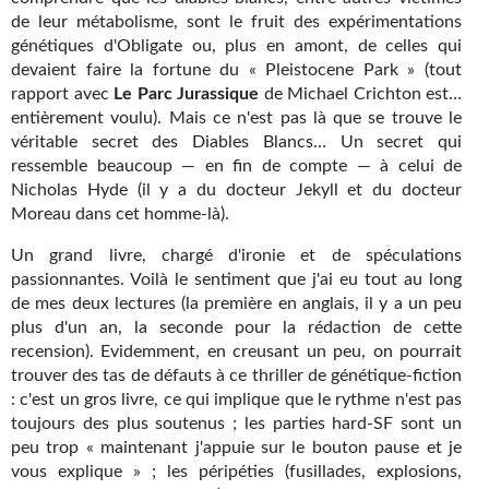
Goodies Gotland
de leur métabolisme, sont le fruit des expérimentations
Tirages d’art Une Heure-Lumière
génétiques d'Obligate ou, plus en amont, de celles qui
devaient faire la fortune du « Pleistocene Park » (tout
PLUS
rapport avec
Le Parc Jurassique
de Michael Crichton est…
entièrement voulu). Mais ce n'est pas là que se trouve le
À paraître
véritable secret des Diables Blancs… Un secret qui
ressemble beaucoup — en fin de compte — à celui de
Revue de presse
Nicholas Hyde (il y a du docteur Jekyll et du docteur
Moreau dans cet homme-là).
Récompenses
Un grand livre, chargé d'ironie et de spéculations
Newsletter
passionnantes. Voilà le sentiment que j'ai eu tout au long
de mes deux lectures (la première en anglais, il y a un peu
Le Bélial' sur Youtube
plus d'un an, la seconde pour la rédaction de cette
recension). Evidemment, en creusant un peu, on pourrait
LE BLOG BIFROST
trouver des tas de défauts à ce thriller de génétique-fiction
: c'est un gros livre, ce qui implique que le rythme n'est pas
Tous les articles
toujours des plus soutenus ; les parties hard-SF sont un
peu trop « maintenant j'appuie sur le bouton pause et je
La Bibliothèque orbitale
vous explique » ; les péripéties (fusillades, explosions,