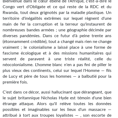
Bienvenue dans le cœur ébène de l'Afrique, c'est-à-dire le
Kvasar
Congo vert d'Obligate et ce qui reste de la RDC et du
Rwanda, tout deux grignotés par la maladie plastique. Un
Pulps
territoire d'inégalités extrêmes sur lequel règnent d'une
main de fer la corruption et la terreur qu'instaurent de
Wotan
nombreuses bandes armées ; une géographie décimée par
diverses pandémies. Dans ce futur d'à peine trente ans
Étoiles vives
(étonnamment crédible), tout a changé mais rien ne change
Yellow Submarine
vraiment ; le colonialisme a laissé place à une forme de
fascisme écologique et à des missions humanitaires qui
NUMÉRIQUE
servent de paravent à une triste réalité, celle du
néocolonialisme. L'homme blanc n'en a pas fini de piller le
Romans et recueils
plus vieux des continents, celui sur lequel l'Homme — fils
de Lucy et père de tous les hommes — a balbutié pour la
Une Heure-Lumière
première fois.
Nouvelles
C'est dans ce décor, aussi hallucinant que dérangeant, que
le sujet britannique Nicholas Hyde est témoin d'une bien
Bifrost
étrange attaque. Alors qu'il relève toutes les données
possibles et imaginables sur les lieux d'un massacre —
Livres audio
attribué à tort aux troupes loyalistes — , son escorte de