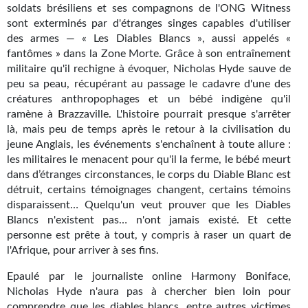
soldats brésiliens et ses compagnons de l'ONG Witness
Gratuit
sont exterminés par d'étranges singes capables d'utiliser
des armes — « Les Diables Blancs », aussi appelés «
Sans DRM
fantômes » dans la Zone Morte. Grâce à son entraînement
militaire qu'il rechigne à évoquer, Nicholas Hyde sauve de
BIFROST
peu sa peau, récupérant au passage le cadavre d'une des
créatures anthropophages et un bébé indigène qu'il
Tous les numéros
ramène à Brazzaville. L'histoire pourrait presque s'arrêter
là, mais peu de temps après le retour à la civilisation du
En numérique
jeune Anglais, les événements s'enchaînent à toute allure :
les militaires le menacent pour qu'il la ferme, le bébé meurt
S'abonner
dans d’étranges circonstances, le corps du Diable Blanc est
détruit, certains témoignages changent, certains témoins
Les critiques
disparaissent… Quelqu'un veut prouver que les Diables
Blancs n'existent pas… n'ont jamais existé. Et cette
Le blog
personne est prête à tout, y compris à raser un quart de
Le prix des lecteurs
l'Afrique, pour arriver à ses fins.
Epaulé par le journaliste online Harmony Boniface,
GOODIES
Nicholas Hyde n'aura pas à chercher bien loin pour
comprendre que les diables blancs, entre autres victimes