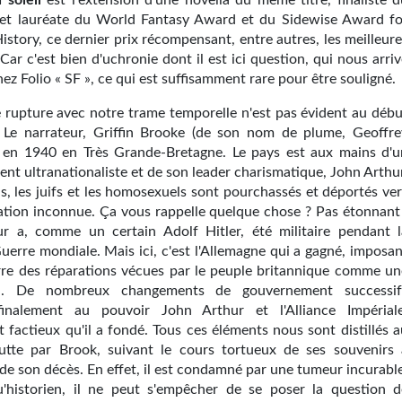
u soleil
est l'extension d'une novella du même titre, finaliste d
et lauréate du World Fantasy Award et du Sidewise Award fo
istory, ce dernier prix récompensant, entre autres, les meilleur
Car c'est bien d'uchronie dont il est ici question, qui nous arri
hez Folio « SF », ce qui est suffisamment rare pour être souligné.
e rupture avec notre trame temporelle n'est pas évident au débu
Le narrateur, Griffin Brooke (de son nom de plume, Geoffre
t en 1940 en Très Grande-Bretagne. Le pays est aux mains d'u
nt ultranationaliste et de son leader charismatique, John Arthur
is, les juifs et les homosexuels sont pourchassés et déportés ve
ation inconnue. Ça vous rappelle quelque chose ? Pas étonnant 
r a, comme un certain Adolf Hitler, été militaire pendant l
uerre mondiale. Mais ici, c'est l'Allemagne qui a gagné, imposan
erre des réparations vécues par le peuple britannique comme un
on. De nombreux changements de gouvernement successif
inalement au pouvoir John Arthur et l'Alliance Impériale
factieux qu'il a fondé. Tous ces éléments nous sont distillés a
tte par Brook, suivant le cours tortueux de ses souvenirs 
de son décès. En effet, il est condamné par une tumeur incurable
'historien, il ne peut s'empêcher de se poser la question d