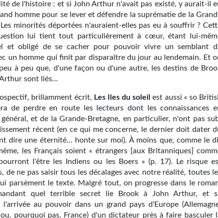
lité de l'histoire : et si John Arthur n'avait pas existé, y aurait-il 
rand homme pour se lever et défendre la suprématie de la Grand
Les minorités déportées n'auraient-elles pas eu à souffrir ? Cet
uestion lui tient tout particulièrement à cœur, étant lui-mêm
l et obligé de se cacher pour pouvoir vivre un semblant d
ec un homme qui finit par disparaître du jour au lendemain. Et o
eu à peu que, d'une façon ou d'une autre, les destins de Broo
Arthur sont liés…
ospectif, brillamment écrit,
Les Iles du soleil
est aussi « so Briti
era de perdre en route les lecteurs dont les connaissances e
 général, et de la Grande-Bretagne, en particulier, n'ont pas su
hissement récent (en ce qui me concerne, le dernier doit dater d
ant dire une éternité… honte sur moi). À moins que, comme le di
même, les Français soient « étrangers [aux Britanniques] comm
pourront l'être les Indiens ou les Boers » (p. 17). Le risque es
s, de ne pas saisir tous les décalages avec notre réalité, toutes l
 qui parsèment le texte. Malgré tout, on progresse dans le roman
andant quel terrible secret lie Brook à John Arthur, et si
, l'arrivée au pouvoir dans un grand pays d'Europe (Allemagne
ou, pourquoi pas, France) d'un dictateur près à faire basculer l