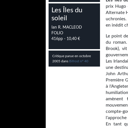
Les Iles d
prix Hugo 
Les Îles du
Alternate H
soleil
uchronies. 
en inédit c
Ian R. MACLEOD
FOLIO
Le point d
416pp - 10,40 €
du roman. 
Brook), vi
gouverneme
Critique parue en octobre
Les Irlanda
2005 dans
Bifrost n° 40
une destin
John Arthu
Première G
à l'Anglet
humiliati
amènent f
mouvement 
compte-gou
l'approche 
En tant qu