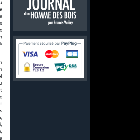
eu
e
te
e
e
n
k
sh
n
bi
u
t
e
t
es
,
,
,
a