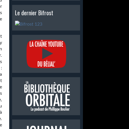
u
r
Le dernier Bifrost
es
ve
t
y
n
.
rs
:
a
t
e
s
,
u
à
.
e