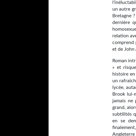
l'inéluctabi
un autre g
Bretagne ? 
dernière q
homosexue
relation av
comprend p
et de John 
Roman intr
» et risqu
histoire en
un rafraîc
lycée, aut
Brook lui-
jamais ne 
grand, alor
subtilités
en se dem
finalement
Angleterre 