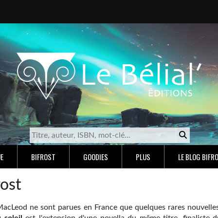
E
BIFROST
GOODIES
PLUS
LE BLOG BIFR
rost
MacLeod ne sont parues en France que quelques rares nouvelles