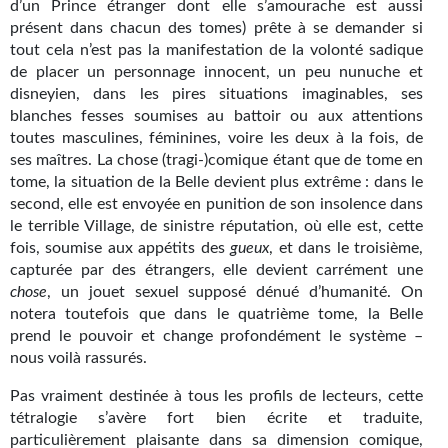
Goodies Gotland
d’un Prince étranger dont elle s’amourache est aussi
présent dans chacun des tomes) prête à se demander si
Tirages d’art Une Heure-Lumière
tout cela n’est pas la manifestation de la volonté sadique
de placer un personnage innocent, un peu nunuche et
PLUS
disneyien, dans les pires situations imaginables, ses
blanches fesses soumises au battoir ou aux attentions
À paraître
toutes masculines, féminines, voire les deux à la fois, de
ses maîtres. La chose (tragi-)comique étant que de tome en
Revue de presse
tome, la situation de la Belle devient plus extrême : dans le
second, elle est envoyée en punition de son insolence dans
Récompenses
le terrible Village, de sinistre réputation, où elle est, cette
fois, soumise aux appétits des
gueux
, et dans le troisième,
Newsletter
capturée par des étrangers, elle devient carrément une
chose
, un jouet sexuel supposé dénué d’humanité. On
Le Bélial' sur Youtube
notera toutefois que dans le quatrième tome, la Belle
prend le pouvoir et change profondément le système –
LE BLOG BIFROST
nous voilà rassurés.
Tous les articles
Pas vraiment destinée à tous les profils de lecteurs, cette
tétralogie s’avère fort bien écrite et traduite,
La Bibliothèque orbitale
particulièrement plaisante dans sa dimension comique,