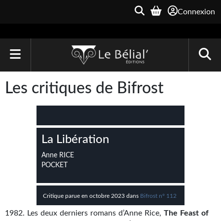
Connexion
ACCUEIL
Les critiques de Bifrost
LIVRES
Le Bélial'
La Libération
Une Heure-Lumière
Anne RICE
Archive du Futur
POCKET
Parallaxe
Critique parue en octobre 2023 dans
Bifrost n° 112
Quarante-Deux
1982. Les deux derniers romans d’Anne Rice,
The Feast of