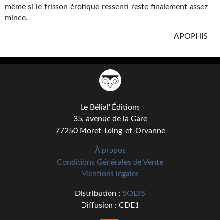
même si le frisson érotique ressenti reste finalement assez
Journal d'un homme des bois
mince.
FORUMS
APOPHIS
CONTACT
Nous contacter
F.A.Q.
Le Bélial' Éditions
Soumettre un manuscrit
35, avenue de la Gare
77250 Moret-Loing-et-Orvanne
Support technique
À propos
Conditions Générales de Vente
Mentions légales
Distribution :
SODIS
Diffusion : CDE1