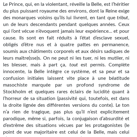
Le Prince, qui, en la violentant, réveille la Belle, est l’héritier
Gratuit
du plus puissant royaume des environs, dont la Reine exige
des monarques voisins qu’ils lui livrent, en tant que
tribut
,
Sans DRM
un de leurs descendants pendant quelques années. Ceux
qui l’ont vécue n’évoquent jamais leur expérience… et pour
BIFROST
cause. Ils sont en fait réduits à l’état d’esclave sexuel,
obligés d’être nus et à quatre pattes en permanence,
Tous les numéros
soumis aux châtiments corporels et aux désirs sadiques de
leurs maître(sse)s. On ne peut ni les tuer, ni les mutiler, ni
En numérique
les blesser, mais à part ça,
tout
est permis. Complète
innocente, la Belle intègre ce système, et sa peur et sa
S'abonner
confusion initiales laissent vite place à une béatitude
masochiste marquée par un profond syndrome de
Les critiques
Stockholm et quelques rares éclairs de lucidité quant à
Le blog
l’horreur de sa situation (passivité qui, toutefois, est dans
la droite lignée des différentes versions du conte). Le ton
Le prix des lecteurs
n’a rien de tragique, pas plus qu’il n’est explicitement
parodique, même si, parfois, la conjugaison d’absurdité et
GOODIES
d’extrême des situations vécues par les protagonistes (le
point de vue majoritaire est celui de la Belle, mais celui