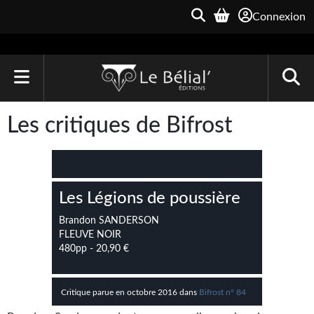
Connexion
ACCUEIL
Les critiques de Bifrost
LIVRES
Le Bélial'
Les Légions de poussière
Une Heure-Lumière
Brandon SANDERSON
Archive du Futur
FLEUVE NOIR
480pp - 20,90 €
Parallaxe
Quarante-Deux
Critique parue en octobre 2016 dans
Bifrost n° 84