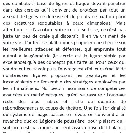
des combats à base de lignes d’attaque devant pénétrer
Gratuit
dans des cercles qu’il convient de protéger par tout un
arsenal de lignes de défense et de points de fixation pour
Sans DRM
des créatures redoutables à deux dimensions. Mais
attention : si d’aventure votre cercle se brise, ce n’est pas
BIFROST
juste un peu de craie qui disparaît, il en va vraiment de
votre vie ! L’auteur se plaît à nous proposer une théorie sur
Tous les numéros
les meilleures attaques et défenses, qui emprunte tout
autant à la géométrie (le cercle est la figure stable par
En numérique
excellence) qu’à des concepts plus farfelus. Pour ceux qui
voudraient en savoir plus, l’ouvrage est d’ailleurs émaillé de
S'abonner
nombreuses figures proposant les avantages et les
inconvénients de l’ensemble des stratégies employées par
Les critiques
les rithmaticiens. Nul besoin néanmoins de compétences
avancées en mathématiques, qu’on se rassure : l’ouvrage
Le blog
reste des plus lisibles et riche de quantité de
Le prix des lecteurs
rebondissements et coups de théâtre. Une fois l’originalité
du système de magie passée en revue, on conviendra en
GOODIES
revanche que ce
Légions de poussière
, pour plaisant qu’il
soit, n’en est pas moins un récit assez cousu de fil blanc :