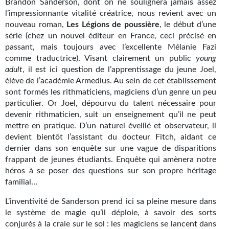
Brandon Sanderson, dont on ne soulignera jamais assez
Kvasar
l’impressionnante vitalité créatrice, nous revient avec un
nouveau roman,
Les Légions de poussière
, le début d’une
Pulps
série (chez un nouvel éditeur en France, ceci précisé en
passant, mais toujours avec l’excellente Mélanie Fazi
Wotan
comme traductrice). Visant clairement un public
young
adult
Étoiles vives
, il est ici question de l’apprentissage du jeune Joel,
élève de l’académie Armedius. Au sein de cet établissement
Yellow Submarine
sont formés les rithmaticiens, magiciens d’un genre un peu
particulier. Or Joel, dépourvu du talent nécessaire pour
NUMÉRIQUE
devenir rithmaticien, suit un enseignement qu’il ne peut
mettre en pratique. D’un naturel éveillé et observateur, il
Romans et recueils
devient bientôt l’assistant du docteur Fitch, aidant ce
dernier dans son enquête sur une vague de disparitions
Une Heure-Lumière
frappant de jeunes étudiants. Enquête qui amènera notre
héros à se poser des questions sur son propre héritage
Nouvelles
familial…
Bifrost
L’inventivité de Sanderson prend ici sa pleine mesure dans
le système de magie qu’il déploie, à savoir des sorts
Livres audio
conjurés à la craie sur le sol : les magiciens se lancent dans