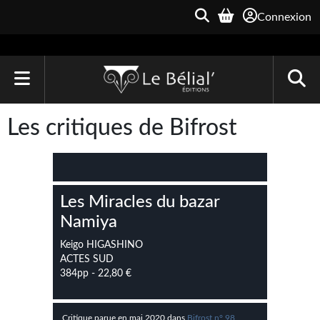
Connexion
ACCUEIL
Les critiques de Bifrost
LIVRES
Le Bélial'
Les Miracles du bazar
Une Heure-Lumière
Namiya
Archive du Futur
Keigo HIGASHINO
ACTES SUD
Parallaxe
384pp - 22,80 €
Quarante-Deux
Critique parue en mai 2020 dans
Bifrost n° 98