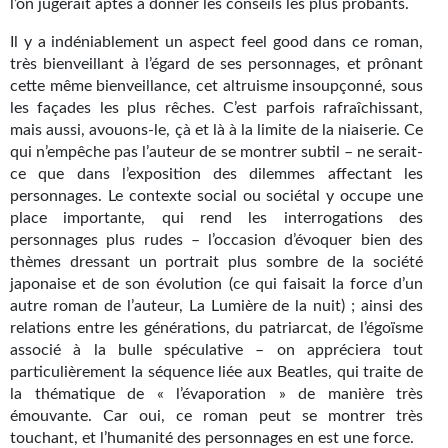
Goodies Gotland
l’on jugerait aptes à donner les conseils les plus probants.
Tirages d’art Une Heure-Lumière
Il y a indéniablement un aspect feel good dans ce roman,
très bienveillant à l’égard de ses personnages, et prônant
PLUS
cette même bienveillance, cet altruisme insoupçonné, sous
les façades les plus rêches. C’est parfois rafraîchissant,
À paraître
mais aussi, avouons-le, çà et là à la limite de la niaiserie. Ce
qui n’empêche pas l’auteur de se montrer subtil – ne serait-
Revue de presse
ce que dans l’exposition des dilemmes affectant les
personnages. Le contexte social ou sociétal y occupe une
Récompenses
place importante, qui rend les interrogations des
personnages plus rudes – l’occasion d’évoquer bien des
Newsletter
thèmes dressant un portrait plus sombre de la société
japonaise et de son évolution (ce qui faisait la force d’un
Le Bélial' sur Youtube
autre roman de l’auteur, La Lumière de la nuit) ; ainsi des
relations entre les générations, du patriarcat, de l’égoïsme
LE BLOG BIFROST
associé à la bulle spéculative – on appréciera tout
particulièrement la séquence liée aux Beatles, qui traite de
Tous les articles
la thématique de « l’évaporation » de manière très
émouvante. Car oui, ce roman peut se montrer très
La Bibliothèque orbitale
touchant, et l’humanité des personnages en est une force.