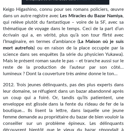
Kvasar
Keigo Higashino, connu pour ses romans policiers, œuvre
Pulps
dans un autre registre avec
Les Miracles du Bazar Namiya
,
qui relève plutôt du fantastique – voire de la SF, avec sa
Wotan
thématique de voyage dans le temps. Ceci de la part d’un
écrivain qui a, en vérité, plus qu’à son tour flirté avec
Étoiles vives
l’Imaginaire, en termes d’ambiance (
La Maison où je suis
mort autrefois
) ou en raison de la place occupée par la
Yellow Submarine
science dans ses enquêtes (la série du physicien Yukawa).
Mais le présent roman saute le pas – et tranche aussi sur le
NUMÉRIQUE
reste de la production de l’auteur par son côté…
lumineux ? Dont la couverture très
anime
donne le ton…
Romans et recueils
2012. Trois jeunes délinquants, pas des plus experts dans
Une Heure-Lumière
leur domaine, se réfugient dans un bazar abandonné après
un coup qui a foiré. Or, tandis qu’ils patientent, une
Nouvelles
enveloppe est glissée dans la fente du rideau de fer de la
boutique… Ils lisent la lettre, dans laquelle une jeune
Bifrost
femme demande au propriétaire du bazar de bien vouloir la
conseiller sur un problème épineux. Les délinquants
Livres audio
découvrent bientôt que le vieux du bazar répondait à