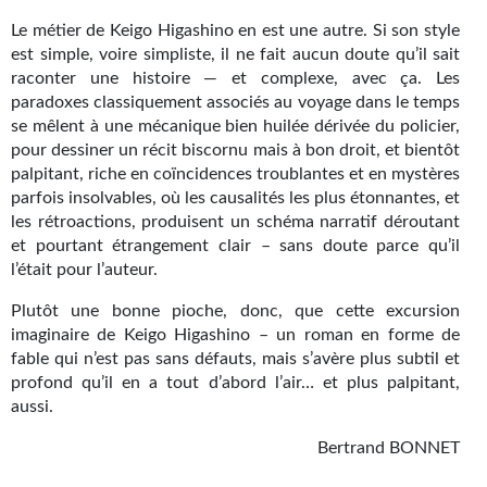
Journal d'un homme des bois
Le métier de Keigo Higashino en est une autre. Si son style
est simple, voire simpliste, il ne fait aucun doute qu’il sait
FORUMS
raconter une histoire — et complexe, avec ça. Les
paradoxes classiquement associés au voyage dans le temps
CONTACT
se mêlent à une mécanique bien huilée dérivée du policier,
pour dessiner un récit biscornu mais à bon droit, et bientôt
Nous contacter
palpitant, riche en coïncidences troublantes et en mystères
parfois insolvables, où les causalités les plus étonnantes, et
F.A.Q.
les rétroactions, produisent un schéma narratif déroutant
et pourtant étrangement clair – sans doute parce qu’il
Soumettre un manuscrit
l’était pour l’auteur.
Support technique
Plutôt une bonne pioche, donc, que cette excursion
imaginaire de Keigo Higashino – un roman en forme de
fable qui n’est pas sans défauts, mais s’avère plus subtil et
profond qu’il en a tout d’abord l’air… et plus palpitant,
aussi.
Bertrand BONNET