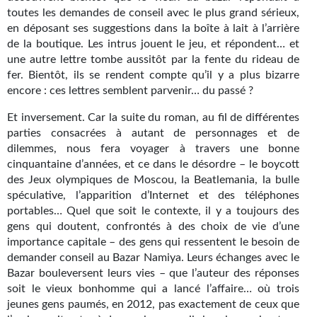
toutes les demandes de conseil avec le plus grand sérieux,
Gratuit
en déposant ses suggestions dans la boîte à lait à l’arrière
de la boutique. Les intrus jouent le jeu, et répondent… et
Sans DRM
une autre lettre tombe aussitôt par la fente du rideau de
fer. Bientôt, ils se rendent compte qu’il y a plus bizarre
BIFROST
encore : ces lettres semblent parvenir… du passé ?
Tous les numéros
Et inversement. Car la suite du roman, au fil de différentes
parties consacrées à autant de personnages et de
En numérique
dilemmes, nous fera voyager à travers une bonne
cinquantaine d’années, et ce dans le désordre – le boycott
S'abonner
des Jeux olympiques de Moscou, la Beatlemania, la bulle
spéculative, l’apparition d’Internet et des téléphones
Les critiques
portables… Quel que soit le contexte, il y a toujours des
gens qui doutent, confrontés à des choix de vie d’une
Le blog
importance capitale – des gens qui ressentent le besoin de
Le prix des lecteurs
demander conseil au Bazar Namiya. Leurs échanges avec le
Bazar bouleversent leurs vies – que l’auteur des réponses
GOODIES
soit le vieux bonhomme qui a lancé l’affaire… où trois
jeunes gens paumés, en 2012, pas exactement de ceux que