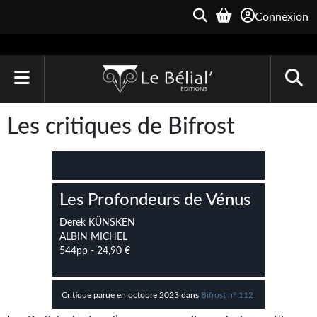
Connexion
ACCUEIL
Les critiques de Bifrost
LIVRES
Le Bélial'
Les Profondeurs de Vénus
Une Heure-Lumière
Derek KÜNSKEN
Archive du Futur
ALBIN MICHEL
544pp - 24,90 €
Parallaxe
Quarante-Deux
Critique parue en octobre 2023 dans
Bifrost n° 112