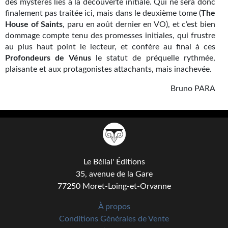
Goodies Gotland
des mystères liés à la découverte initiale. Qui ne sera donc
finalement pas traitée ici, mais dans le deuxième tome (
The
Tirages d’art Une Heure-Lumière
House of Saints
, paru en août dernier en VO), et c’est bien
dommage compte tenu des promesses initiales, qui frustre
PLUS
au plus haut point le lecteur, et confère au final à ces
Profondeurs de Vénus
le statut de préquelle rythmée,
À paraître
plaisante et aux protagonistes attachants, mais inachevée.
Revue de presse
Bruno PARA
Récompenses
Newsletter
Le Bélial' sur Youtube
Le Bélial' Éditions
LE BLOG BIFROST
35, avenue de la Gare
77250 Moret-Loing-et-Orvanne
Tous les articles
À propos
La Bibliothèque orbitale
Conditions Générales de Vente