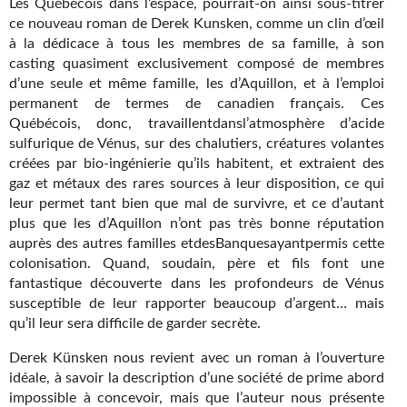
Les Québécois dans l’espace, pourrait-on ainsi sous-titrer
Kvasar
ce nouveau roman de Derek Kunsken, comme un clin d’œil
à la dédicace à tous les membres de sa famille, à son
Pulps
casting quasiment exclusivement composé de membres
d’une seule et même famille, les d’Aquillon, et à l’emploi
Wotan
permanent de termes de canadien français. Ces
Québécois, donc, travaillentdansl’atmosphère d’acide
Étoiles vives
sulfurique de Vénus, sur des chalutiers, créatures volantes
Yellow Submarine
créées par bio-ingénierie qu’ils habitent, et extraient des
gaz et métaux des rares sources à leur disposition, ce qui
NUMÉRIQUE
leur permet tant bien que mal de survivre, et ce d’autant
plus que les d’Aquillon n’ont pas très bonne réputation
Romans et recueils
auprès des autres familles etdesBanquesayantpermis cette
colonisation. Quand, soudain, père et fils font une
Une Heure-Lumière
fantastique découverte dans les profondeurs de Vénus
susceptible de leur rapporter beaucoup d’argent… mais
Nouvelles
qu’il leur sera difficile de garder secrète.
Bifrost
Derek Künsken nous revient avec un roman à l’ouverture
idéale, à savoir la description d’une société de prime abord
Livres audio
impossible à concevoir, mais que l’auteur nous présente