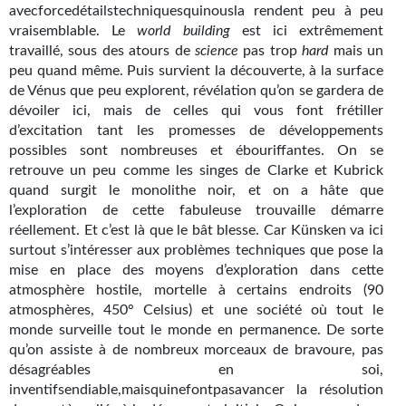
avecforcedétailstechniquesquinousla rendent peu à peu
Gratuit
vraisemblable. Le
world building
est ici extrêmement
travaillé, sous des atours de
science
pas trop
hard
mais un
Sans DRM
peu quand même. Puis survient la découverte, à la surface
de Vénus que peu explorent, révélation qu’on se gardera de
BIFROST
dévoiler ici, mais de celles qui vous font frétiller
d’excitation tant les promesses de développements
Tous les numéros
possibles sont nombreuses et ébouriffantes. On se
retrouve un peu comme les singes de Clarke et Kubrick
En numérique
quand surgit le monolithe noir, et on a hâte que
l’exploration de cette fabuleuse trouvaille démarre
S'abonner
réellement. Et c’est là que le bât blesse. Car Künsken va ici
surtout s’intéresser aux problèmes techniques que pose la
Les critiques
mise en place des moyens d’exploration dans cette
atmosphère hostile, mortelle à certains endroits (90
Le blog
atmosphères, 450° Celsius) et une société où tout le
Le prix des lecteurs
monde surveille tout le monde en permanence. De sorte
qu’on assiste à de nombreux morceaux de bravoure, pas
GOODIES
désagréables en soi,
inventifsendiable,maisquinefontpasavancer la résolution