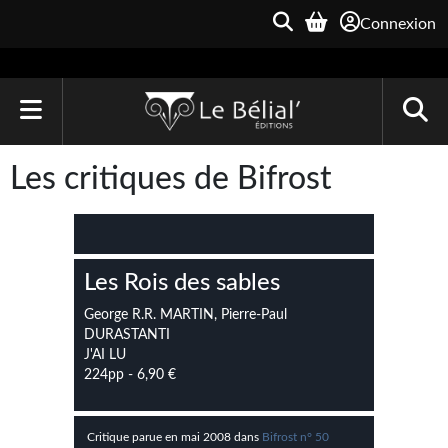
Connexion
ACCUEIL
Les critiques de Bifrost
LIVRES
Le Bélial'
Les Rois des sables
Une Heure-Lumière
George R.R. MARTIN, Pierre-Paul
Archive du Futur
DURASTANTI
J'AI LU
Parallaxe
224pp - 6,90 €
Quarante-Deux
Critique parue en mai 2008 dans
Bifrost n° 50