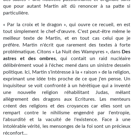
Journal d'un homme des bois
que pour autant Martin ait dû renoncer à sa patte si
particulière.
FORUMS
« Par la croix et le dragon », qui ouvre ce recueil, en est
CONTACT
tout simplement le chef-d'œuvre. C'est peut-être même le
meilleur texte de Martin, et en tout cas celui que je
Nous contacter
préfère. Martin n'écrit que rarement des textes à forte
problématique. Citons « La Nuit des Wampyres », dans
Des
F.A.Q.
astres et des ombres
, qui contait un raid nucléaire
délibérément voué à l'échec mené dans un sinistre dessein
Soumettre un manuscrit
politique. Ici, Martin s'intéresse à la « raison » de la religion,
exprimant une idée très proche de ce que j'en pense. Un
Support technique
inquisiteur se voit confronté à un hérétique qui a inventé
une nouvelle religion réhabilitant Judas, mêlant
allègrement des dragons aux Ecritures. Les menteurs
créent des religions et des croyances car elles sont un
rempart contre le nihilisme engendré par l'entropie,
l'absurdité et la vacuité de l'existence. Face à une
intolérable vérité, les mensonges de la foi sont un précieux
réconfort…