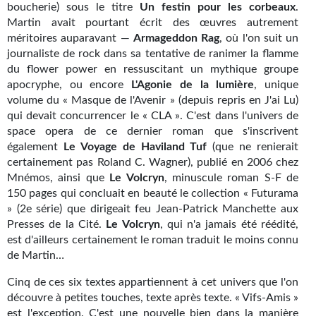
boucherie) sous le titre
Un festin pour les corbeaux
.
Gratuit
Martin avait pourtant écrit des œuvres autrement
méritoires auparavant —
Armageddon Rag
, où l'on suit un
Sans DRM
journaliste de rock dans sa tentative de ranimer la flamme
du flower power en ressuscitant un mythique groupe
BIFROST
apocryphe, ou encore
L'Agonie de la lumière
, unique
volume du « Masque de l'Avenir » (depuis repris en J'ai Lu)
Tous les numéros
qui devait concurrencer le « CLA ». C'est dans l'univers de
space opera de ce dernier roman que s'inscrivent
En numérique
également
Le Voyage de Haviland Tuf
(que ne renierait
certainement pas Roland C. Wagner), publié en 2006 chez
S'abonner
Mnémos, ainsi que
Le Volcryn
, minuscule roman S-F de
150 pages qui concluait en beauté le collection « Futurama
Les critiques
» (2e série) que dirigeait feu Jean-Patrick Manchette aux
Presses de la Cité.
Le Volcryn
, qui n'a jamais été réédité,
Le blog
est d'ailleurs certainement le roman traduit le moins connu
de Martin…
Le prix des lecteurs
Cinq de ces six textes appartiennent à cet univers que l'on
GOODIES
découvre à petites touches, texte après texte. « Vifs-Amis »
est l'exception. C'est une nouvelle bien dans la manière