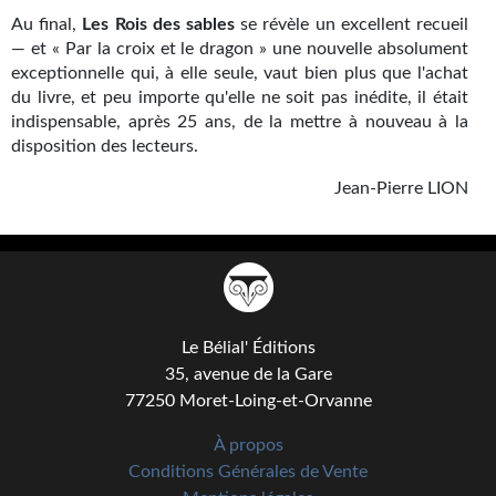
Au final,
Les Rois des sables
se révèle un excellent recueil
— et « Par la croix et le dragon » une nouvelle absolument
exceptionnelle qui, à elle seule, vaut bien plus que l'achat
du livre, et peu importe qu'elle ne soit pas inédite, il était
indispensable, après 25 ans, de la mettre à nouveau à la
disposition des lecteurs.
Jean-Pierre LION
Le Bélial' Éditions
35, avenue de la Gare
77250 Moret-Loing-et-Orvanne
À propos
Conditions Générales de Vente