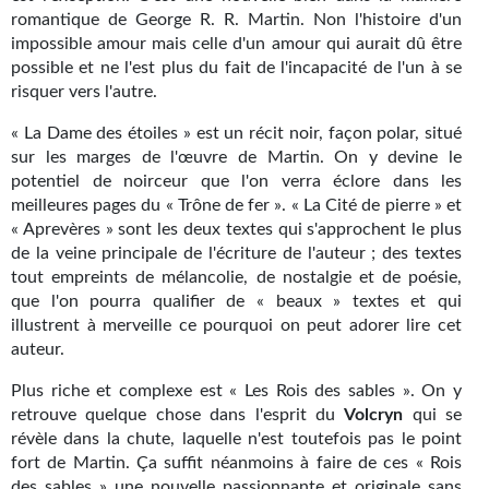
Goodies Gotland
romantique de George R. R. Martin. Non l'histoire d'un
impossible amour mais celle d'un amour qui aurait dû être
Tirages d’art Une Heure-Lumière
possible et ne l'est plus du fait de l'incapacité de l'un à se
risquer vers l'autre.
PLUS
« La Dame des étoiles » est un récit noir, façon polar, situé
À paraître
sur les marges de l'œuvre de Martin. On y devine le
potentiel de noirceur que l'on verra éclore dans les
Revue de presse
meilleures pages du « Trône de fer ». « La Cité de pierre » et
« Aprevères » sont les deux textes qui s'approchent le plus
Récompenses
de la veine principale de l'écriture de l'auteur ; des textes
Newsletter
tout empreints de mélancolie, de nostalgie et de poésie,
que l'on pourra qualifier de « beaux » textes et qui
Le Bélial' sur Youtube
illustrent à merveille ce pourquoi on peut adorer lire cet
auteur.
LE BLOG BIFROST
Plus riche et complexe est « Les Rois des sables ». On y
Tous les articles
retrouve quelque chose dans l'esprit du
Volcryn
qui se
révèle dans la chute, laquelle n'est toutefois pas le point
La Bibliothèque orbitale
fort de Martin. Ça suffit néanmoins à faire de ces « Rois
des sables » une nouvelle passionnante et originale sans