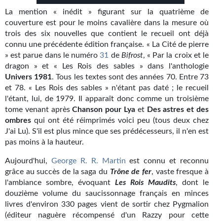
Kvasar
La mention « inédit » figurant sur la quatrième de
couverture est pour le moins cavalière dans la mesure où
Pulps
trois des six nouvelles que contient le recueil ont déjà
connu une précédente édition française. « La Cité de pierre
Wotan
» est parue dans le numéro
31
de
Bifrost
, « Par la croix et le
dragon » et « Les Rois des sables » dans l'anthologie
Étoiles vives
Univers 1981
. Tous les textes sont des années 70. Entre 73
et 78. « Les Rois des sables » n'étant pas daté ; le recueil
Yellow Submarine
l'étant, lui, de 1979. Il apparaît donc comme un troisième
NUMÉRIQUE
tome venant après
Chanson pour Lya
et
Des astres et des
ombres
qui ont été réimprimés voici peu (tous deux chez
Romans et recueils
J'ai Lu). S'il est plus mince que ses prédécesseurs, il n'en est
pas moins à la hauteur.
Une Heure-Lumière
Aujourd'hui,
George R. R. Martin
est connu et reconnu
Nouvelles
grâce au succès de la saga du
Trône de fer
, vaste fresque à
l'ambiance sombre, évoquant
Les Rois Maudits
, dont le
Bifrost
douzième volume du saucissonnage français en minces
livres d'environ 330 pages vient de sortir chez Pygmalion
Livres audio
(éditeur naguère récompensé d'un Razzy pour cette