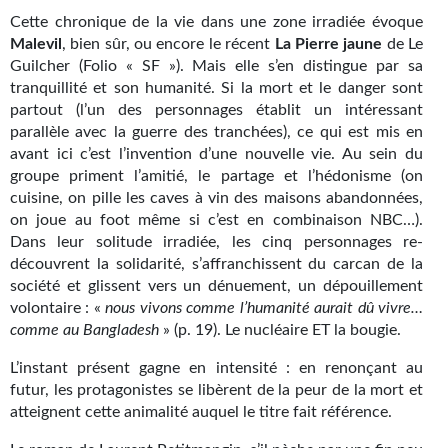
Cette chronique de la vie dans une zone irradiée évoque
Gratuit
Malevil
, bien sûr, ou encore le récent
La Pierre jaune
de Le
Guilcher (Folio « SF »). Mais elle s’en distingue par sa
Sans DRM
tranquillité et son humanité. Si la mort et le danger sont
partout (l’un des personnages établit un intéressant
BIFROST
parallèle avec la guerre des tranchées), ce qui est mis en
Tous les numéros
avant ici c’est l’invention d’une nouvelle vie. Au sein du
groupe priment l’amitié, le partage et l’hédonisme (on
En numérique
cuisine, on pille les caves à vin des maisons abandonnées,
on joue au foot même si c’est en combinaison NBC…).
S'abonner
Dans leur solitude irradiée, les cinq personnages re-
découvrent la solidarité, s’affranchissent du carcan de la
Les critiques
société et glissent vers un dénuement, un dépouillement
volontaire : «
nous vivons comme l’humanité aurait dû vivre…
Le blog
comme au Bangladesh
» (p. 19). Le nucléaire ET la bougie.
Le prix des lecteurs
L’instant présent gagne en intensité : en renonçant au
futur, les protagonistes se libèrent de la peur de la mort et
GOODIES
atteignent cette animalité auquel le titre fait référence.