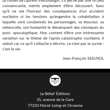
Goodies Gotland
Le roman de Laurent Petitmangin, s’il pèche par une fin peu
convaincante, mérite amplement d’être découvert. Sans
Tirages d’art Une Heure-Lumière
qu’il ne nie l’horreur des conséquences d’un accident
nucléaire ni les tensions qu’engendre la cohabitation à
PLUS
laquelle sont condamnés les personnages, sa douceur, sa
mélancolie, son humanité le démarquent des classiques du
À paraître
post- apocalyptique. Non content d’être une intéressante
variation sur le thème de l’après-catastrophe nucléaire, il
Revue de presse
séduit car ce qu’il s’attache à décrire, ce n’est pas la survie :
c’est la vie.
Récompenses
Jean-François SEIGNOL
Newsletter
Le Bélial' sur Youtube
LE BLOG BIFROST
Tous les articles
Le Bélial' Éditions
35, avenue de la Gare
La Bibliothèque orbitale
77250 Moret-Loing-et-Orvanne