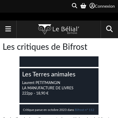
Connexion
ACCUEIL
Les critiques de Bifrost
LIVRES
Le Bélial'
Les Terres animales
Une Heure-Lumière
Laurent PETITMANGIN
Archive du Futur
LA MANUFACTURE DE LIVRES
222pp - 18,90 €
Parallaxe
Quarante-Deux
Critique parue en octobre 2023 dans
Bifrost n° 112