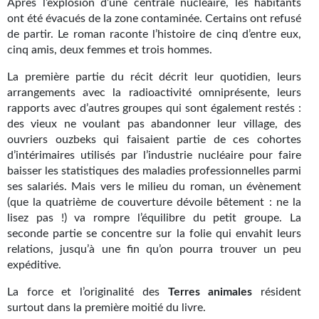
Après l’explosion d’une centrale nucléaire, les habitants
Kvasar
ont été évacués de la zone contaminée. Certains ont refusé
de partir. Le roman raconte l’histoire de cinq d’entre eux,
Pulps
cinq amis, deux femmes et trois hommes.
Wotan
La première partie du récit décrit leur quotidien, leurs
arrangements avec la radioactivité omniprésente, leurs
Étoiles vives
rapports avec d’autres groupes qui sont également restés :
des vieux ne voulant pas abandonner leur village, des
Yellow Submarine
ouvriers ouzbeks qui faisaient partie de ces cohortes
d’intérimaires utilisés par l’industrie nucléaire pour faire
NUMÉRIQUE
baisser les statistiques des maladies professionnelles parmi
ses salariés. Mais vers le milieu du roman, un évènement
Romans et recueils
(que la quatrième de couverture dévoile bêtement : ne la
Une Heure-Lumière
lisez pas !) va rompre l’équilibre du petit groupe. La
seconde partie se concentre sur la folie qui envahit leurs
Nouvelles
relations, jusqu’à une fin qu’on pourra trouver un peu
expéditive.
Bifrost
La force et l’originalité des
Terres animales
résident
Livres audio
surtout dans la première moitié du livre.