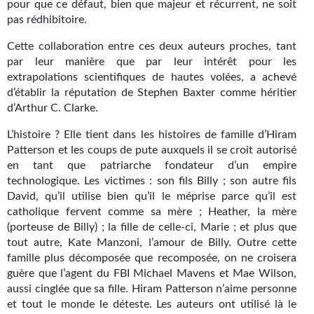
pour que ce défaut, bien que majeur et récurrent, ne soit
Gratuit
pas rédhibitoire.
Cette collaboration entre ces deux auteurs proches, tant
Sans DRM
par leur manière que par leur intérêt pour les
extrapolations scientifiques de hautes volées, a achevé
BIFROST
d’établir la réputation de Stephen Baxter comme héritier
Tous les numéros
d’Arthur C. Clarke.
L’histoire ? Elle tient dans les histoires de famille d’Hiram
En numérique
Patterson et les coups de pute auxquels il se croit autorisé
en tant que patriarche fondateur d’un empire
S'abonner
technologique. Les victimes : son fils Billy ; son autre fils
Les critiques
David, qu’il utilise bien qu’il le méprise parce qu’il est
catholique fervent comme sa mère ; Heather, la mère
Le blog
(porteuse de Billy) ; la fille de celle-ci, Marie ; et plus que
tout autre, Kate Manzoni, l’amour de Billy. Outre cette
Le prix des lecteurs
famille plus décomposée que recomposée, on ne croisera
guère que l’agent du FBI Michael Mavens et Mae Wilson,
GOODIES
aussi cinglée que sa fille. Hiram Patterson n’aime personne
et tout le monde le déteste. Les auteurs ont utilisé là le