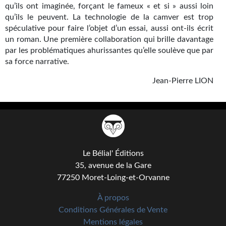
qu’ils ont imaginée, forçant le fameux « et si » aussi loin
qu’ils le peuvent. La technologie de la camver est trop
spéculative pour faire l’objet d’un essai, aussi ont-ils écrit
un roman. Une première collaboration qui brille davantage
par les problématiques ahurissantes qu’elle soulève que par
sa force narrative.
Jean-Pierre LION
Le Bélial' Éditions
35, avenue de la Gare
77250 Moret-Loing-et-Orvanne
À propos
Conditions Générales de Vente
Mentions légales