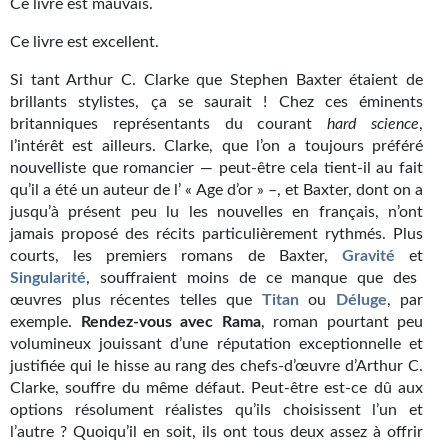
Ce livre est mauvais.
Kvasar
Ce livre est excellent.
Pulps
Si tant Arthur C. Clarke que Stephen Baxter étaient de
Wotan
brillants stylistes, ça se saurait ! Chez ces éminents
britanniques représentants du courant
hard science
,
Étoiles vives
l’intérêt est ailleurs. Clarke, que l’on a toujours préféré
nouvelliste que romancier — peut-être cela tient-il au fait
Yellow Submarine
qu’il a été un auteur de l’ « Age d’or » –, et Baxter, dont on a
jusqu’à présent peu lu les nouvelles en français, n’ont
NUMÉRIQUE
jamais proposé des récits particulièrement rythmés. Plus
courts, les premiers romans de Baxter,
Gravité
et
Romans et recueils
Singularité
, souffraient moins de ce manque que des
œuvres plus récentes telles que
Titan
ou
Déluge
, par
Une Heure-Lumière
exemple.
Rendez-vous
avec Rama
, roman pourtant peu
volumineux jouissant d’une réputation exceptionnelle et
Nouvelles
justifiée qui le hisse au rang des chefs-d’œuvre d’Arthur C.
Clarke, souffre du même défaut. Peut-être est-ce dû aux
Bifrost
options résolument réalistes qu’ils choisissent l’un et
Livres audio
l’autre ? Quoiqu’il en soit, ils ont tous deux assez à offrir