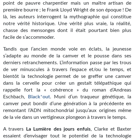
point de pauvre charpentier mais un maître artisan de
Journal d'un homme des bois
première bourre ; le Frank Lloyd Wright de son époque ! De
là, les auteurs interrogent la mythographie qui constitue
FORUMS
notre vérité historique. Une vérité plus vraie, la réalité,
chasse des mensonges dont il était pourtant bien plus
CONTACT
facile de s’accommoder.
Nous contacter
Tandis que l’ancien monde vole en éclats, la jeunesse
s’adapte au monde de la camver et le pousse dans ses
F.A.Q.
derniers retranchements. L’information passe par les trous
de ver minuscules à travers l’espace et/ou le temps, et
Soumettre un manuscrit
bientôt la technologie permet de se greffer une camver
dans la cervelle pour créer un gestalt télépathique qui
Support technique
rappelle fort la « cohérence » du roman d’Andreas
Eschbach,
Black
*
out
. Muni d’un traqueur génétique, la
camver peut bondir d’une génération à la précédente en
remontant l’ADN mitochondrial jusqu’aux origines même
de la vie dans un vertigineux plongeon à travers le temps.
A travers
La
Lumière
des
jours
enfuis
, Clarke et Baxter
essaient d’envisager tout le potentiel de la technologie