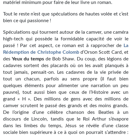
Goodies Gotland
matériel minimum pour faire de leur livre un roman.
Tirages d’art Une Heure-Lumière
Tout le reste n’est que spéculations de hautes volée et c’est
bien ce qui passionne !
PLUS
Spéculations qui tournent autour de la camver, une caméra
À paraître
high-tech qui possède la formidable capacité de voir le
passé ! Par cet aspect, ce roman est à rapprocher de
La
Revue de presse
Rédemption
de
Christophe Colomb
d’Orson Scott Card, et
des
Yeux
du
temps
de Bob Shaw. Du coup, des légions de
Récompenses
cadavres sortent des placards où on les avait planqués à
tout jamais, pensait-on. Les cadavres de la vie privée de
Newsletter
tout un chacun, parfois au sens propre (il faut bien
quelques éléments pour alimenter une narration un peu
Le Bélial' sur Youtube
pauvre), tout aussi bien que ceux de l’Histoire avec un
grand « H ». Des millions de gens avec des millions de
LE BLOG BIFROST
camver scrutent le passé des grands et des moins grands.
De l’origine d’une célèbre chanson des Beatles à un
Tous les articles
discours de Lincoln, tandis que le Roi Arthur s’évapore
dans les limbes du temps, Jésus se révèle d’une classe
La Bibliothèque orbitale
sociale bien supérieure à ce à quoi on pourrait s’attendre :