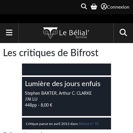
Connexion
ACCUEIL
Les critiques de Bifrost
LIVRES
Le Bélial'
Lumière des jours enfuis
Une Heure-Lumière
Stephen BAXTER, Arthur C. CLARKE
Archive du Futur
J'AI LU
448pp - 8,00 €
Parallaxe
Quarante-Deux
Critique parue en avril 2013 dans
Bifrost n° 70