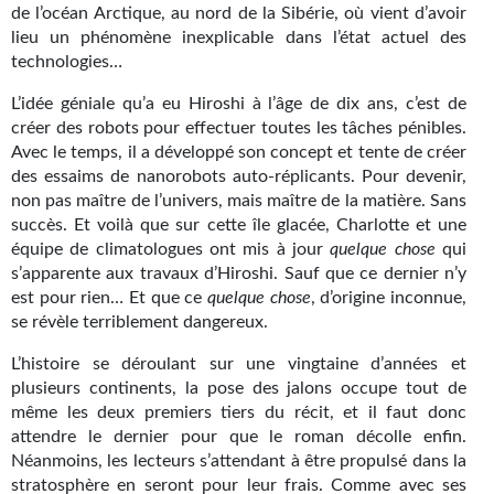
de l’océan Arctique, au nord de la Sibérie, où vient d’avoir
Gratuit
lieu un phénomène inexplicable dans l’état actuel des
technologies…
Sans DRM
L’idée géniale qu’a eu Hiroshi à l’âge de dix ans, c’est de
BIFROST
créer des robots pour effectuer toutes les tâches pénibles.
Avec le temps, il a développé son concept et tente de créer
Tous les numéros
des essaims de nanorobots auto-réplicants. Pour devenir,
non pas maître de l’univers, mais maître de la matière. Sans
En numérique
succès. Et voilà que sur cette île glacée, Charlotte et une
équipe de climatologues ont mis à jour
quelque chose
qui
S'abonner
s’apparente aux travaux d’Hiroshi. Sauf que ce dernier n’y
est pour rien… Et que ce
quelque chose
, d’origine inconnue,
Les critiques
se révèle terriblement dangereux.
Le blog
L’histoire se déroulant sur une vingtaine d’années et
plusieurs continents, la pose des jalons occupe tout de
Le prix des lecteurs
même les deux premiers tiers du récit, et il faut donc
attendre le dernier pour que le roman décolle enfin.
GOODIES
Néanmoins, les lecteurs s’attendant à être propulsé dans la
stratosphère en seront pour leur frais. Comme avec ses