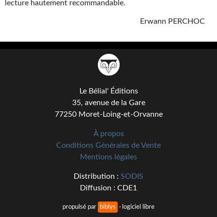
lecture hautement recommandable.
Journal d'un homme des bois
Erwann PERCHOC
FORUMS
CONTACT
Nous contacter
F.A.Q.
Le Bélial' Éditions
35, avenue de la Gare
Soumettre un manuscrit
77250 Moret-Loing-et-Orvanne
Support technique
À propos
Conditions Générales de Vente
Mentions légales
Distribution :
SODIS
Diffusion : CDE1
propulsé par
biblys
· logiciel libre