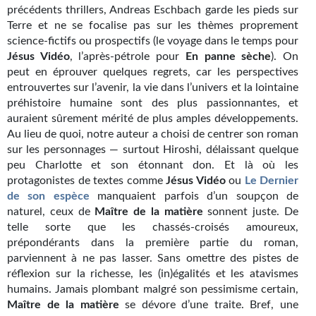
Goodies Gotland
précédents thrillers, Andreas Eschbach garde les pieds sur
Terre et ne se focalise pas sur les thèmes proprement
Tirages d’art Une Heure-Lumière
science-fictifs ou prospectifs (le voyage dans le temps pour
Jésus Vidéo
, l’après-pétrole pour
En panne sèche
). On
PLUS
peut en éprouver quelques regrets, car les perspectives
entrouvertes sur l’avenir, la vie dans l’univers et la lointaine
À paraître
préhistoire humaine sont des plus passionnantes, et
auraient sûrement mérité de plus amples développements.
Revue de presse
Au lieu de quoi, notre auteur a choisi de centrer son roman
Récompenses
sur les personnages — surtout Hiroshi, délaissant quelque
peu Charlotte et son étonnant don. Et là où les
Newsletter
protagonistes de textes comme
Jésus Vidéo
ou
Le Dernier
de son espèce
manquaient parfois d’un soupçon de
Le Bélial' sur Youtube
naturel, ceux de
Maître de
la
matière
sonnent juste. De
telle sorte que les chassés-croisés amoureux,
LE BLOG BIFROST
prépondérants dans la première partie du roman,
parviennent à ne pas lasser. Sans omettre des pistes de
Tous les articles
réflexion sur la richesse, les (in)égalités et les atavismes
humains. Jamais plombant malgré son pessimisme certain,
La Bibliothèque orbitale
Maître de la matière
se dévore d’une traite. Bref, une