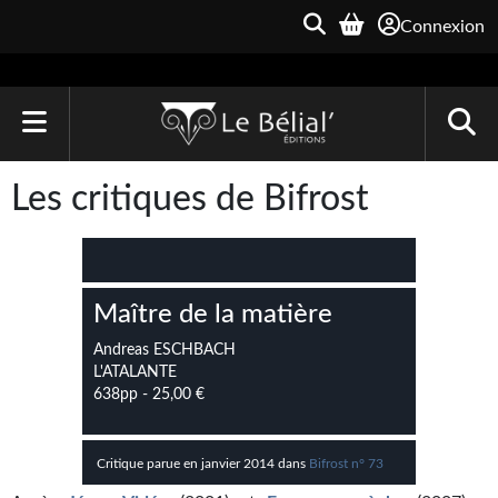
Connexion
ACCUEIL
Les critiques de Bifrost
LIVRES
Le Bélial'
Maître de la matière
Une Heure-Lumière
Andreas ESCHBACH
Archive du Futur
L'ATALANTE
638pp - 25,00 €
Parallaxe
Quarante-Deux
Critique parue en janvier 2014 dans
Bifrost n° 73