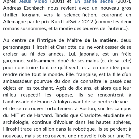
Après
Jésus Vidéo
(2001) et
En
panne
sèche
(2007),
Kvasar
Andreas Eschbach nous revient avec un nouveau gros
thriller lorgnant vers la science-fiction, couronné en
Pulps
Allemagne par le prix Kurd Laßwitz 2012 (comme les deux
romans susnommés, et la moitié des œuvres de l’auteur…).
Wotan
Au centre de l’intrigue de
Maître
de
la
matière
, deux
Étoiles vives
personnages, Hiroshi et Charlotte, qui ne vont cesser de se
croiser au fil des années. Lui, japonais, est un frêle
Yellow Submarine
garçonnet suffisamment doué de ses mains (et de sa tête)
pour construire tout ce qu’il veut, et a eu une idée pour
NUMÉRIQUE
rendre riche tout le monde. Elle, française, est la fille d’un
ambassadeur pourvue du don de connaître le passé des
Romans et recueils
objets en les touchant. Agés de dix ans, et alors que leur
Une Heure-Lumière
milieu respectif les oppose, ils se rencontrent à
l’ambassade de France à Tokyo avant de se perdre de vue…
Nouvelles
et de se retrouver fortuitement à Boston, sur les campus
du MIT et de Harvard. Tandis que Charlotte, étudiante en
Bifrost
archéologie, continue d’évoluer dans les hautes sphères,
Hiroshi trace son sillon dans la robotique. Ils se perdent à
Livres audio
nouveau, mais se retrouvent une nouvelle fois sur une île