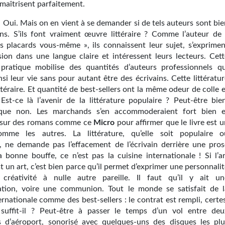
maîtrisent parfaitement.
 Oui. Mais on en vient à se demander si de tels auteurs sont bie
ins. S’ils font vraiment œuvre littéraire ? Comme l’auteur de 
 placards vous-même », ils connaissent leur sujet, s’exprimen
sion dans une langue claire et intéressent leurs lecteurs. Cett
e pratique mobilise des quantités d’auteurs professionnels qu
si leur vie sans pour autant être des écrivains. Cette littératu
ittéraire. Et quantité de best-sellers ont la même odeur de colle 
 Est-ce là l’avenir de la littérature populaire ? Peut-être bien
que non. Les marchands s’en accommoderaient fort bien e
 sur des romans comme ce
Micro
pour affirmer que le livre est 
omme les autres. La littérature, qu’elle soit populaire o
, ne demande pas l’effacement de l’écrivain derrière une pros
a bonne bouffe, ce n’est pas la cuisine internationale ! Si l’ar
st un art, c’est bien parce qu’il permet d’exprimer une personnali
créativité à nulle autre pareille. Il faut qu’il y ait un
tion, voire une communion. Tout le monde se satisfait de l
ernationale comme des best-sellers : le contrat est rempli, certe
suffit-il ? Peut-être à passer le temps d’un vol entre deu
s d’aéroport, sonorisé avec quelques-uns des disques les plu