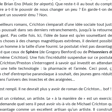
e Brian Eno (
Music for airports
). Que reste-t-il au bout du compt
ivre a-t-il le pouvoir de nous changer un peu ? En garde-t-on de
ant un souvenir ému ? Non.
illeurs romans, Crichton s’emparait d’une idée sociale tout just
a poussait dans ses derniers retranchements, jusqu’à la retourne
ant. Pas cette fois. Ici, l’idée de base est qu’en soumettant de
es choses à des champs magnétiques extrêmes, il devient possibl
un homme à la taille d’une fourmi. Le postulat n’est pas davanta
cté que ceux de
Sphère
(de Gregory Benford) ou de
Prisonniers d
même Crichton). Une fois l’incrédulité suspendue sur ce postula
Crichton/Preston s’interrogent à savoir qui investit en attendan
 une telle technologie : la pharmacie et l’armée. Ceci posé, ç
 chef d’entreprise paranoïaque à souhait, des jeunes gens réduit
ans l’univers des insectes et des araignées…
est rempli. Il ne devrait plus y avoir de roman de Crichton… bof !
est un créateur, un artiste. Le « à la manière de » est un exerci
demande quel sens il peut avoir vis-à-vis de Michael Crichton qu
avantage comme un excellent artisan qu’un artiste. Il construit