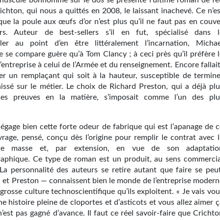
nuscule bonhomme sur le dos se présente l’ultime roman de fe
chton, qui nous a quittés en 2008, le laissant inachevé. Ce n’es
que la poule aux œufs d’or n’est plus qu’il ne faut pas en couve
ers. Auteur de best-sellers s’il en fut, spécialisé dans l
ller au point d’en être littéralement l’incarnation, Michae
e se compare guère qu’à Tom Clancy ; à ceci près qu’il préfère l
entreprise à celui de l’Armée et du renseignement. Encore fallai
uver un remplaçant qui soit à la hauteur, susceptible de termine
aissé sur le métier. Le choix de Richard Preston, qui a déjà plu
ses preuves en la matière, s’imposait comme l’un des plu
égage bien cette forte odeur de fabrique qui est l’apanage de c
vrage, pensé, conçu dès l’origine pour remplir le contrat avec l
 de masse et, par extension, en vue de son adaptatio
aphique. Ce type de roman est un produit, au sens commercia
La personnalité des auteurs se retire autant que faire se peut
 et Preston — connaissent bien le monde de l’entreprise modern
grosse culture technoscientifique qu’ils exploitent. « Je vais vo
e histoire pleine de cloportes et d’asticots et vous allez aimer 
 n’est pas gagné d’avance. Il faut ce réel savoir-faire que Cricht