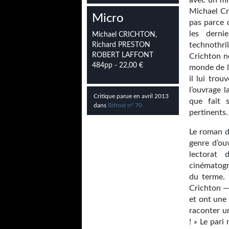
avec un mi
Michael Cri
Micro
pas parce 
les derni
Michael CRICHTON,
technothri
Richard PRESTON
ROBERT LAFFONT
Crichton n
484pp - 22,00 €
monde de l’
il lui tro
l’ouvrage l
Critique parue en avril 2013
que fait 
dans
Bifrost n° 70
pertinents.
Le roman d
genre d’ou
lectorat
cinématogr
du terme. 
Crichton —
et ont une 
raconter un
! » Le pari