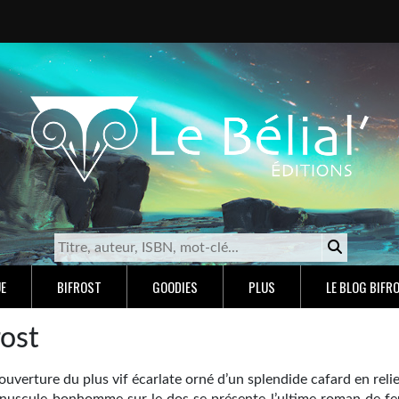
E
BIFROST
GOODIES
PLUS
LE BLOG BIFR
rost
uverture du plus vif écarlate orné d’un splendide cafard en reli