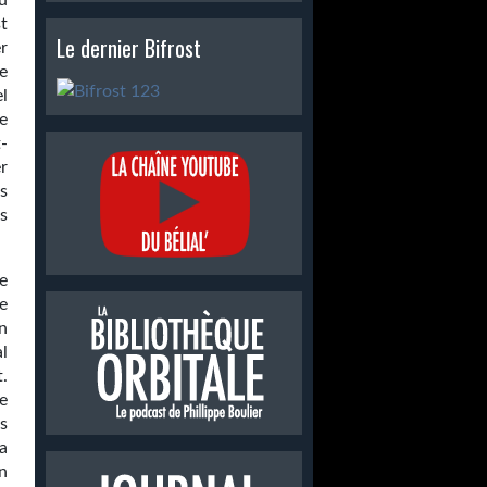
u
t
Le dernier Bifrost
r
e
l
e
t-
r
s
s
e
e
n
l
.
e
us
ça
on