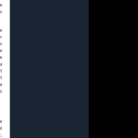
e
s
e
r
s
e
ge
u
t
t
a
s
ce
i
,