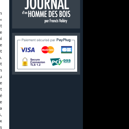
n
«
t
e
i
re
et
.
t
un
u
e
t
té
e
a
s,
x
s