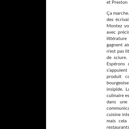
et Preston 
Ça marche.
des écriva
Montez vos
avec préci
littératur
gagnent ain
n’est pas l
de sciure.
Espérons 
s’appuient
produit c
bourgeoise
insipide. L
culinaire e
dans une 
communica
cuisine int
mais cela 
restaurant