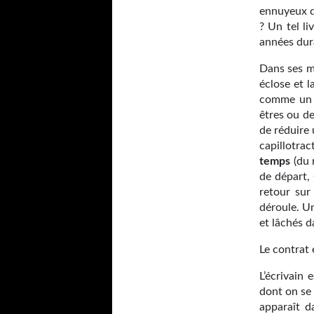
ennuyeux d
? Un tel l
années dur
Dans ses me
éclose et l
comme un g
êtres ou d
de réduire 
capillotra
temps
(du 
de départ, 
retour sur
déroule. Un
et lâchés d
Le contrat 
L’écrivain 
dont on se 
apparaît d