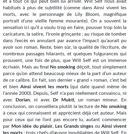
Goodies Gotland
et à tout ce qui peut bien lui arriver. Will Self nous avait
habitués à plus de subtilité (comme dans Ainsi vivent les
Tirages d’art Une Heure-Lumière
morts, avec le personnage de Lily Bloom, magnifique
portrait d’une vieille femme mourante). On a souvent la
PLUS
sensation ici qu’il a voulu trop en faire, pousser trop loin la
caricature, la satire, l’ironie grinçante ; au risque de tomber
À paraître
dans l’excès en annulant par avance l’impact qu’aurait pu
avoir son roman. Reste, bien sûr, la qualité de l’écriture, de
Revue de presse
nombreux passages hilarants, et quelques fulgurances qui
prouvent, une fois de plus, que Will Self est un immense
Récompenses
écrivain. Mais au final
No smoking
déçoit, tout simplement
parce qu’on attend beaucoup mieux de la part d’un auteur
Newsletter
de ce calibre. En fait, son dernier « grand » roman, c’est bel
et bien
Ainsi vivent les morts
(qui date quand même de
Le Bélial' sur Youtube
l’année 2000). Depuis, Self n’a pas réellement convaincu, ni
avec
Dorian
, ni avec
Dr Mukti
, un roman mineur. En
LE BLOG BIFROST
conclusion, on conseillera plutôt la lecture de
No
smoking
à ceux qui connaissent et apprécient déjà cet auteur. Mais
Tous les articles
pour ceux qui ne l’ont pas encore lu, autant commencer
La Bibliothèque orbitale
par
Mon idée du plaisir
,
Les Grands singes
ou
Ainsi vivent
les
morts
: trois chefs-d’œuvre inoubliables de Will Self. En