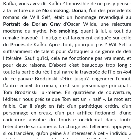
Kafka, vous avez dit Kafka ? Impossible de ne pas y penser
Gratuit
à la lecture de ce
No smoking
.
Dorian
, l’un des précédents
romans de Will Self, était un hommage revendiqué au
Sans DRM
Portrait de Dorian Gray
d’Oscar Wilde, une relecture
moderne du mythe.
No smoking
, quant à lui, a tout du
BIFROST
remake inavoué : l’intrigue est largement calquée sur celle
du
Procès
de Kafka. Après tout, pourquoi pas ? Will Self a
Tous les numéros
suffisamment de talent pour s’attaquer à ce genre de défi
littéraire. Sauf qu’ici, cela ne fonctionne pas vraiment, et
En numérique
pour deux raisons. D’abord c’est beaucoup trop long :
toute la partie du récit qui narre la traversée de l’île en 4x4
S'abonner
de ce pauvre Brodzinski s’étire jusqu’à engendrer l’ennui.
L’autre écueil du roman, c’est son personnage principal :
Les critiques
Tom Brodzinski lui-même. En quatrième de couverture,
l’éditeur nous précise que Tom est un « naïf ». Le mot est
Le blog
faible. Car il s’agit en fait d’un pathétique crétin, d’un
Le prix des lecteurs
personnage en creux, d’un pur artifice fictionnel, d’une
caricature absolue du touriste occidental dans toute
GOODIES
l’étendue de sa connerie. La charge est tellement appuyée,
si outrancière, qu’on peine à s’intéresser à cet « individu »