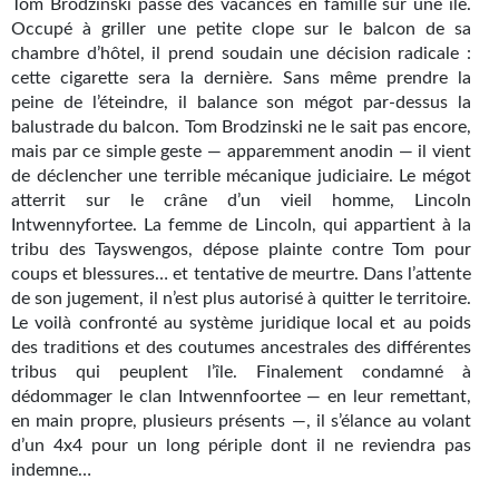
Tom Brodzinski passe des vacances en famille sur une île.
Kvasar
Occupé à griller une petite clope sur le balcon de sa
chambre d’hôtel, il prend soudain une décision radicale :
Pulps
cette cigarette sera la dernière. Sans même prendre la
peine de l’éteindre, il balance son mégot par-dessus la
Wotan
balustrade du balcon. Tom Brodzinski ne le sait pas encore,
mais par ce simple geste — apparemment anodin — il vient
Étoiles vives
de déclencher une terrible mécanique judiciaire. Le mégot
Yellow Submarine
atterrit sur le crâne d’un vieil homme, Lincoln
Intwennyfortee. La femme de Lincoln, qui appartient à la
NUMÉRIQUE
tribu des Tayswengos, dépose plainte contre Tom pour
coups et blessures… et tentative de meurtre. Dans l’attente
Romans et recueils
de son jugement, il n’est plus autorisé à quitter le territoire.
Le voilà confronté au système juridique local et au poids
Une Heure-Lumière
des traditions et des coutumes ancestrales des différentes
tribus qui peuplent l’île. Finalement condamné à
Nouvelles
dédommager le clan Intwennfoortee — en leur remettant,
en main propre, plusieurs présents —, il s’élance au volant
Bifrost
d’un 4x4 pour un long périple dont il ne reviendra pas
indemne…
Livres audio