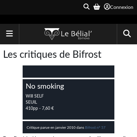
Connexion
ACCUEIL
Les critiques de Bifrost
LIVRES
Le Bélial'
No smoking
Une Heure-Lumière
Will SELF
Archive du Futur
SEUIL
410pp - 7,60 €
Parallaxe
Quarante-Deux
Critique parue en janvier 2010 dans
Bifrost n° 57