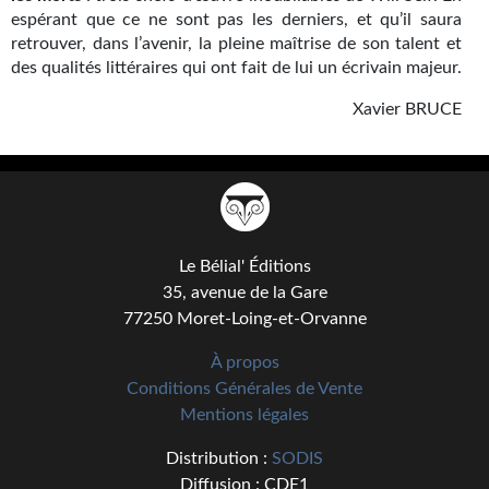
Journal d'un homme des bois
espérant que ce ne sont pas les derniers, et qu’il saura
retrouver, dans l’avenir, la pleine maîtrise de son talent et
FORUMS
des qualités littéraires qui ont fait de lui un écrivain majeur.
Xavier BRUCE
CONTACT
Nous contacter
F.A.Q.
Soumettre un manuscrit
Le Bélial' Éditions
35, avenue de la Gare
Support technique
77250 Moret-Loing-et-Orvanne
À propos
Conditions Générales de Vente
Mentions légales
Distribution :
SODIS
Diffusion : CDE1