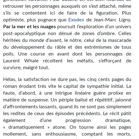
Goodies Gotland
retrouver les personnages auxquels on s’est attaché, même
Tirages d’art Une Heure-Lumière
s’ils se contentent ici de faire de la figuration. Plus
optimiste, plus pugnace que
Exodes
de Jean-Marc Ligny,
PLUS
Par la mer et les nuages
poursuit l’exploration d’un univers
post-apocalyptique non dénué de zones d’ombre. Celles
À paraître
héritées du monde d’avant, le nôtre, celui de la mascarade
du développement du râble et des extrémismes de tous
Revue de presse
poils. Une course en avant dont les personnages de
Laurent Whale récoltent les méfaits, s’efforçant de
Récompenses
survivre, malgré tout.
Newsletter
Hélas, la satisfaction ne dure pas, les cinq cents pages du
roman érodant très vite le capital de sympathie initial. La
Le Bélial' sur Youtube
faute, d’abord, à une intrigue linéaire guère prolixe en
matière de suspense. Un périple balisé et répétitif, jalonné
LE BLOG BIFROST
d’affrontements lassants, quand ils ne sont pas simplement
les redites de ceux des épisodes précédents. Le récit pâtit
Tous les articles
également d’une progression dramatique,
« dramatiquement » atone. On tourne ainsi les pages
La Bibliothèque orbitale
mollement, sans enthousiasme, comptant les morts,