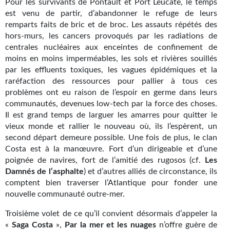
Pour les survivants de Pontault et Port Leucate, le temps
Kvasar
est venu de partir, d’abandonner le refuge de leurs
remparts faits de bric et de broc. Les assauts répétés des
Pulps
hors-murs, les cancers provoqués par les radiations de
centrales nucléaires aux enceintes de confinement de
Wotan
moins en moins imperméables, les sols et rivières souillés
par les effluents toxiques, les vagues épidémiques et la
Étoiles vives
raréfaction des ressources pour pallier à tous ces
Yellow Submarine
problèmes ont eu raison de l’espoir en germe dans leurs
communautés, devenues low-tech par la force des choses.
NUMÉRIQUE
Il est grand temps de larguer les amarres pour quitter le
vieux monde et rallier le nouveau où, ils l’espèrent, un
Romans et recueils
second départ demeure possible. Une fois de plus, le clan
Costa est à la manœuvre. Fort d’un dirigeable et d’une
Une Heure-Lumière
poignée de navires, fort de l’amitié des rugosos (cf.
Les
Damnés de l’asphalte
) et d’autres alliés de circonstance, ils
Nouvelles
comptent bien traverser l’Atlantique pour fonder une
nouvelle communauté outre-mer.
Bifrost
Troisième volet de ce qu’il convient désormais d’appeler la
Livres audio
«
Saga Costa
»,
Par la mer et les nuages
n’offre guère de