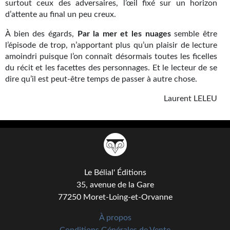
surtout ceux des adversaires, l’œil fixé sur un horizon
Journal d'un homme des bois
d’attente au final un peu creux.
FORUMS
À bien des égards,
Par la mer et les nuages
semble être
l’épisode de trop, n’apportant plus qu’un plaisir de lecture
CONTACT
amoindri puisque l’on connaît désormais toutes les ficelles
du récit et les facettes des personnages. Et le lecteur de se
Nous contacter
dire qu’il est peut-être temps de passer à autre chose.
F.A.Q.
Laurent LELEU
Soumettre un manuscrit
Support technique
Le Bélial' Éditions
35, avenue de la Gare
77250 Moret-Loing-et-Orvanne
À propos