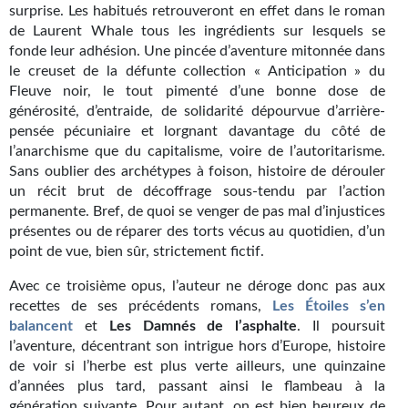
surprise. Les habitués retrouveront en effet dans le roman
Gratuit
de Laurent Whale tous les ingrédients sur lesquels se
fonde leur adhésion. Une pincée d’aventure mitonnée dans
Sans DRM
le creuset de la défunte collection « Anticipation » du
Fleuve noir, le tout pimenté d’une bonne dose de
BIFROST
générosité, d’entraide, de solidarité dépourvue d’arrière-
pensée pécuniaire et lorgnant davantage du côté de
Tous les numéros
l’anarchisme que du capitalisme, voire de l’autoritarisme.
Sans oublier des archétypes à foison, histoire de dérouler
En numérique
un récit brut de décoffrage sous-tendu par l’action
permanente. Bref, de quoi se venger de pas mal d’injustices
S'abonner
présentes ou de réparer des torts vécus au quotidien, d’un
point de vue, bien sûr, strictement fictif.
Les critiques
Avec ce troisième opus, l’auteur ne déroge donc pas aux
Le blog
recettes de ses précédents romans,
Les Étoiles s’en
balancent
et
Les Damnés de l’asphalte
. Il poursuit
Le prix des lecteurs
l’aventure, décentrant son intrigue hors d’Europe, histoire
de voir si l’herbe est plus verte ailleurs, une quinzaine
GOODIES
d’années plus tard, passant ainsi le flambeau à la
génération suivante. Pour autant, on est bien heureux de