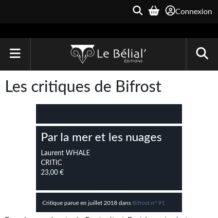
Connexion
ACCUEIL
Les critiques de Bifrost
LIVRES
Le Bélial'
Par la mer et les nuages
Une Heure-Lumière
Laurent WHALE
Archive du Futur
CRITIC
23,00 €
Parallaxe
Quarante-Deux
Critique parue en juillet 2018 dans
Bifrost n° 91