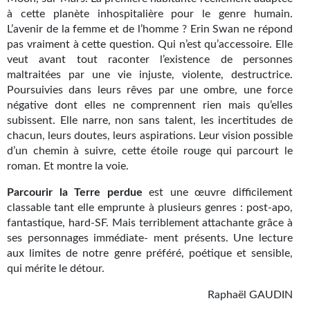
Goodies Gotland
à cette planète inhospitalière pour le genre humain.
Tirages d’art Une Heure-Lumière
L’avenir de la femme et de l’homme ? Erin Swan ne répond
pas vraiment à cette question. Qui n’est qu’accessoire. Elle
PLUS
veut avant tout raconter l’existence de personnes
maltraitées par une vie injuste, violente, destructrice.
À paraître
Poursuivies dans leurs rêves par une ombre, une force
négative dont elles ne comprennent rien mais qu’elles
Revue de presse
subissent. Elle narre, non sans talent, les incertitudes de
chacun, leurs doutes, leurs aspirations. Leur vision possible
Récompenses
d’un chemin à suivre, cette étoile rouge qui parcourt le
roman. Et montre la voie.
Newsletter
Parcourir la Terre perdue
est une œuvre difficilement
Le Bélial' sur Youtube
classable tant elle emprunte à plusieurs genres : post-apo,
fantastique, hard-SF. Mais terriblement attachante grâce à
LE BLOG BIFROST
ses personnages immédiate- ment présents. Une lecture
aux limites de notre genre préféré, poétique et sensible,
Tous les articles
qui mérite le détour.
La Bibliothèque orbitale
Raphaël GAUDIN