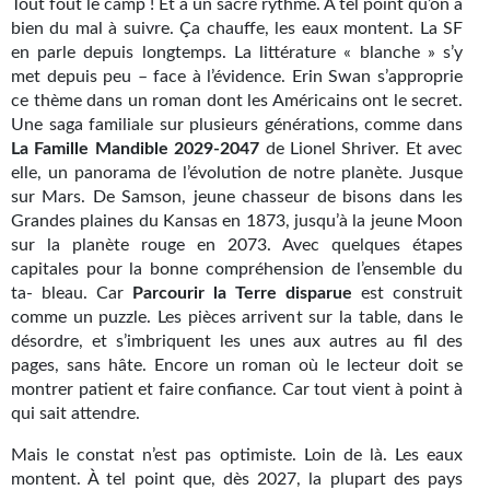
Tout fout le camp ! Et à un sacré rythme. À tel point qu’on a
Kvasar
bien du mal à suivre. Ça chauffe, les eaux montent. La SF
en parle depuis longtemps. La littérature « blanche » s’y
Pulps
met depuis peu – face à l’évidence. Erin Swan s’approprie
ce thème dans un roman dont les Américains ont le secret.
Wotan
Une saga familiale sur plusieurs générations, comme dans
La Famille Mandible 2029-2047
Étoiles vives
de Lionel Shriver. Et avec
elle, un panorama de l’évolution de notre planète. Jusque
Yellow Submarine
sur Mars. De Samson, jeune chasseur de bisons dans les
Grandes plaines du Kansas en 1873, jusqu’à la jeune Moon
NUMÉRIQUE
sur la planète rouge en 2073. Avec quelques étapes
capitales pour la bonne compréhension de l’ensemble du
Romans et recueils
ta- bleau. Car
Parcourir la Terre disparue
est construit
comme un puzzle. Les pièces arrivent sur la table, dans le
Une Heure-Lumière
désordre, et s’imbriquent les unes aux autres au fil des
pages, sans hâte. Encore un roman où le lecteur doit se
Nouvelles
montrer patient et faire confiance. Car tout vient à point à
qui sait attendre.
Bifrost
Mais le constat n’est pas optimiste. Loin de là. Les eaux
Livres audio
montent. À tel point que, dès 2027, la plupart des pays