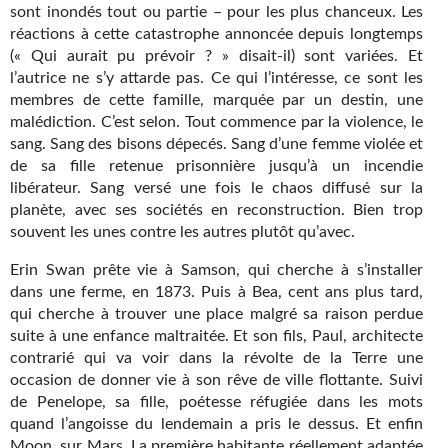
sont inondés tout ou partie – pour les plus chanceux. Les
Gratuit
réactions à cette catastrophe annoncée depuis longtemps
(« Qui aurait pu prévoir ? » disait-il) sont variées. Et
Sans DRM
l’autrice ne s’y attarde pas. Ce qui l’intéresse, ce sont les
membres de cette famille, marquée par un destin, une
BIFROST
malédiction. C’est selon. Tout commence par la violence, le
sang. Sang des bisons dépecés. Sang d’une femme violée et
Tous les numéros
de sa fille retenue prisonnière jusqu’à un incendie
libérateur. Sang versé une fois le chaos diffusé sur la
En numérique
planète, avec ses sociétés en reconstruction. Bien trop
souvent les unes contre les autres plutôt qu’avec.
S'abonner
Erin Swan prête vie à Samson, qui cherche à s’installer
Les critiques
dans une ferme, en 1873. Puis à Bea, cent ans plus tard,
qui cherche à trouver une place malgré sa raison perdue
Le blog
suite à une enfance maltraitée. Et son fils, Paul, architecte
contrarié qui va voir dans la révolte de la Terre une
Le prix des lecteurs
occasion de donner vie à son rêve de ville flottante. Suivi
de Penelope, sa fille, poétesse réfugiée dans les mots
GOODIES
quand l’angoisse du lendemain a pris le dessus. Et enfin
Moon, sur Mars. La première habitante réellement adaptée