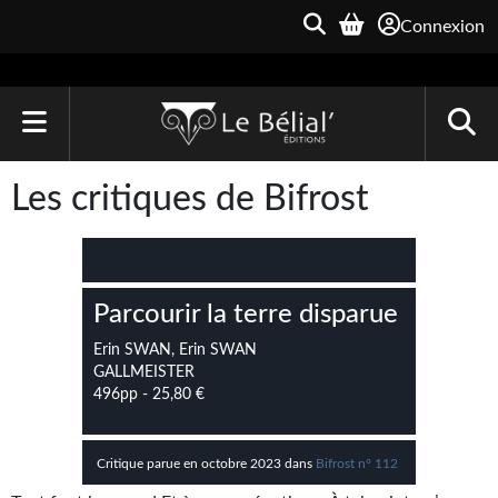
Connexion
ACCUEIL
Les critiques de Bifrost
LIVRES
Le Bélial'
Parcourir la terre disparue
Une Heure-Lumière
Erin SWAN, Erin SWAN
Archive du Futur
GALLMEISTER
496pp - 25,80 €
Parallaxe
Quarante-Deux
Critique parue en octobre 2023 dans
Bifrost n° 112