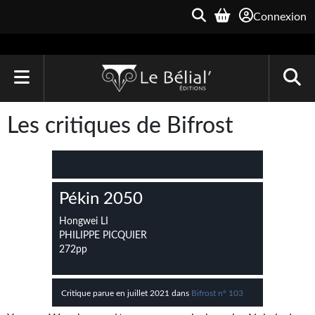
Connexion
ACCUEIL
Les critiques de Bifrost
LIVRES
Le Bélial'
Pékin 2050
Une Heure-Lumière
Hongwei LI
Archive du Futur
PHILIPPE PICQUIER
272pp
Parallaxe
Quarante-Deux
Critique parue en juillet 2021 dans
Bifrost n° 103