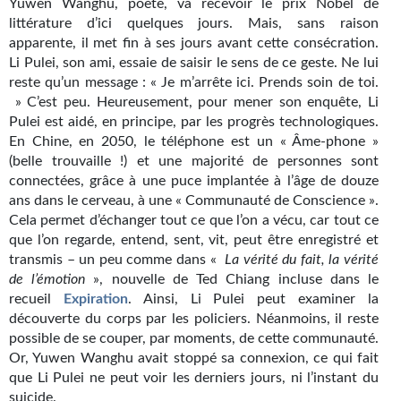
Yuwen Wanghu, poète, va recevoir le prix Nobel de
Kvasar
littérature d’ici quelques jours. Mais, sans raison
apparente, il met fin à ses jours avant cette consécration.
Pulps
Li Pulei, son ami, essaie de saisir le sens de ce geste. Ne lui
reste qu’un message : « Je m’arrête ici. Prends soin de toi.
Wotan
» C’est peu. Heureusement, pour mener son enquête, Li
Pulei est aidé, en principe, par les progrès technologiques.
Étoiles vives
En Chine, en 2050, le téléphone est un « Âme-phone »
Yellow Submarine
(belle trouvaille !) et une majorité de personnes sont
connectées, grâce à une puce implantée à l’âge de douze
NUMÉRIQUE
ans dans le cerveau, à une « Communauté de Conscience ».
Cela permet d’échanger tout ce que l’on a vécu, car tout ce
Romans et recueils
que l’on regarde, entend, sent, vit, peut être enregistré et
transmis – un peu comme dans «
La vérité du fait, la vérité
Une Heure-Lumière
de l’émotion
», nouvelle de Ted Chiang incluse dans le
recueil
Expiration
. Ainsi, Li Pulei peut examiner la
Nouvelles
découverte du corps par les policiers. Néanmoins, il reste
possible de se couper, par moments, de cette communauté.
Bifrost
Or, Yuwen Wanghu avait stoppé sa connexion, ce qui fait
que Li Pulei ne peut voir les derniers jours, ni l’instant du
Livres audio
suicide.