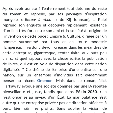
Gratuit
Après avoir assisté à l’enterrement (qui détonne du reste
du roman et rappelle, par ses paysages d’inspiration
Sans DRM
mongole, «
Retour à n’dau
» de Kij Johnson), Li Pulei
reprend son enquête et découvre rapidement l’existence
BIFROST
d’un lien très fort entre son ami et la société à l’origine de
l’invention de cette puce : Empire & Culture, dirigée par un
Tous les numéros
homme surnommé par tous et en toute modestie
l’Empereur. Il va donc devoir creuser dans les méandres de
En numérique
cette entreprise, gigantesque, tentaculaire, aux buts peu
clairs. Et quel rapport avec la chose écrite, la publication
S'abonner
de livres, qui est en voie de disparition dans cette nation
digitalisée ? Ce thème de l’emprise d’une entité sur une
Les critiques
nation, sur un ensemble d’individus fait évidemment
penser au récent
Le blog
Gnomon
. Mais dans ce roman, Nick
Harkaway évoque une société dominée par une IA réputée
Le prix des lecteurs
bienveillante et juste, tandis que dans
Pékin 2050
, rien
n’est organisé au niveau d’un État. La manipulatrice n’est
GOODIES
autre qu’une entreprise privée : pas de direction affichée, à
part, bien sûr, les profits. Sans oublier la vision de