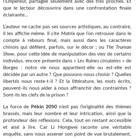
Goodies Gotland
l’Empereur, partagée seulement avec des très proches. Et
que le lecteur découvrira dans une confrontation finale
Tirages d’art Une Heure-Lumière
éclairante…
PLUS
L’auteur ne cache pas ses sources artistiques, au contraire,
il les affiche même. Il cite
Matrix
que l’on retrouve dans le
À paraître
compte à rebours final, mais aussi dans les caractères
chinois qui défilent, parfois, sur le décor ; ou
The Truman
Revue de presse
Show
, pour cette idée de manipulation des vies de certains
individus, encore présente dans «
Les
Ruines circulaires
»
de
Récompenses
Borges : notre vie nous appartient-elle ou est-elle est
décidée par un autre ? Que pouvons-nous choisir ? Quelles
Newsletter
libertés nous reste-t-il ? Et la littérature, les mots écrits,
peuvent-ils nous aider à nous affranchir des contraintes ?
Le Bélial' sur Youtube
Sont-ils les clefs de la prison ?
LE BLOG BIFROST
La force de
Pékin 2050
n’est pas l’originalité des thèmes
brassés, mais leur nombre et leur intrication, ainsi que la
Tous les articles
profondeur des réflexions. Cela, tout en restant accessible
et aisé à lire. Car Li Hongwei raconte une véritable
La Bibliothèque orbitale
enquête, sans nous assener son point de vue brutalement.