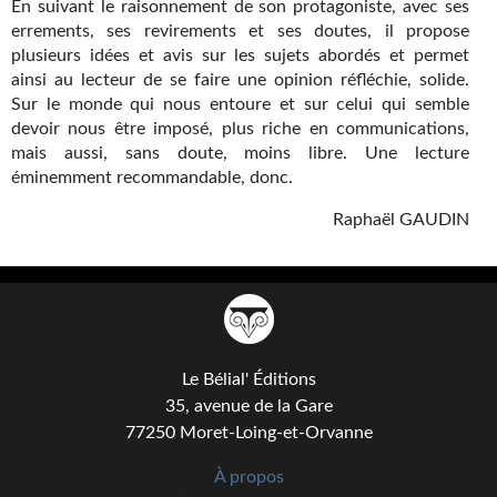
En suivant le raisonnement de son protagoniste, avec ses
Journal d'un homme des bois
errements, ses revirements et ses doutes, il propose
plusieurs idées et avis sur les sujets abordés et permet
FORUMS
ainsi au lecteur de se faire une opinion réfléchie, solide.
Sur le monde qui nous entoure et sur celui qui semble
CONTACT
devoir nous être imposé, plus riche en communications,
mais aussi, sans doute, moins libre. Une lecture
Nous contacter
éminemment recommandable, donc.
F.A.Q.
Raphaël GAUDIN
Soumettre un manuscrit
Support technique
Le Bélial' Éditions
35, avenue de la Gare
77250 Moret-Loing-et-Orvanne
À propos