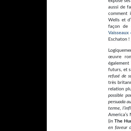
expose ses
aussi de f
comment in
Wells et d
façon de 
Vaisseaux
Eschaton !
Logiquemen
œuvre ro
également
futurs, et 
refusé de s
très britan
relation pl
possible po
persuada aus
terme, l’in
America’s 
(
in
The Hun
en faveur d