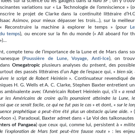
 idées sur la science ou les gadgets dans la
hard SF
; on y trouv
ascinantes variations sur « La Technologie de l’omniscience » (o
scrire le projet de Clarke dans la continuité littéraire d’H.G
’Isaac Asimov, pour mieux dépasser les trois…), sur la meilleur
« Reconstruire la machine à explorer le temps » (pour
Le
 du temps
), ou encore sur la fin du monde (« All aboard for th
 »)…
t, compte tenu de l’importance de la Lune et de Mars dans so
manesque (
Poussière de Lune
,
Voyage
,
Anti-Ice
), on trouv
 dans
Omegatropic
plusieurs analyses du présent, des possible
surtout des passés littéraires d’un Age de l’espace qui, «
bien sûr,
uivre le script de Robert Heinlein
». Continuateur revendiqué de
niques H. G. Wells et A. C. Clarke, Stephen Baxter entretient un
us ambivalente avec l’Américain Robert Heinlein qui, s’il «
a rend
ur les Américains de croire qu’ils pourraient atteindre la Lune, l
si que ce serait facile, ce qui ne fut pas le cas
» et dont, «
sur le lo
fluence prophétique a peut-être été plus un obstacle qu’une aide.
» 
Moon »). Paradoxal, Baxter admet dans « Le Vol des taïkonautes 
ters of Pangaea
) que ceux qui, comme lui, persistent à «
mi
lit
e l’exploration de
Mars font peut-être fausse route
» : les enje