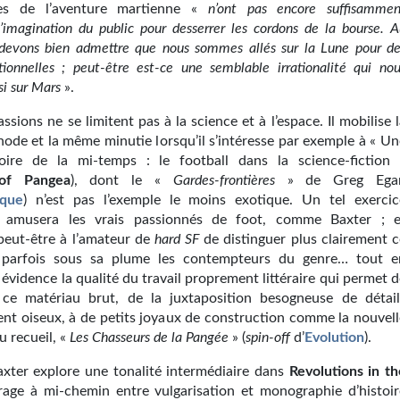
ques de l’aventure martienne «
n’ont pas encore suffisammen
imagination du public pour desserrer les cordons de la bourse. A
s devons bien admettre que nous sommes allés sur la Lune pour de
ationnelles ; peut-être est-ce une semblable irrationalité qui no
i sur Mars
».
ssions ne se limitent pas à la science et à l’espace. Il mobilise 
de et la même minutie lorsqu’il s’intéresse par exemple à « Un
oire de la mi-temps : le football dans la science-fiction 
of
Pangea
), dont le «
Gar
des-frontières
» de Greg Ega
que
) n’est pas l’exemple le moins exotique. Un tel exercic
on amusera les vrais passionnés de foot, comme Baxter ; e
peut-être à l’amateur de
hard SF
de distinguer plus clairement c
 parfois sous sa plume les contempteurs du genre… tout e
évidence la qualité du travail proprement littéraire qui permet 
ce matériau brut, de la juxtaposition besogneuse de détail
t oiseux, à de petits joyaux de construction comme la nouvell
 recueil, «
Les Chasseurs de la Pangée
» (
spin-off
d’
E
volution
).
xter explore une tonalité intermédiaire dans
Revolutions in th
rage à mi-chemin entre vulgarisation et monographie d’histoir