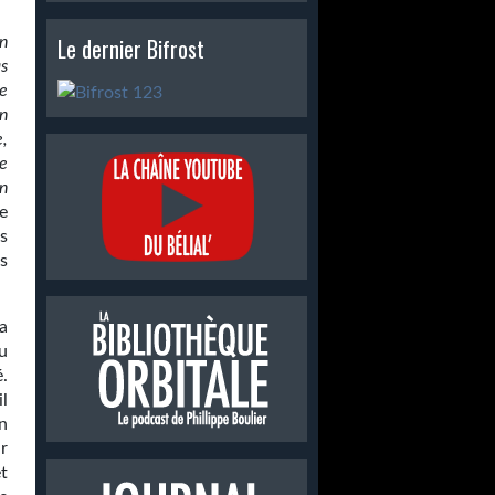
Le dernier Bifrost
n
as
e
un
e,
te
on
e
s
es
la
u
.
l
n
ur
et