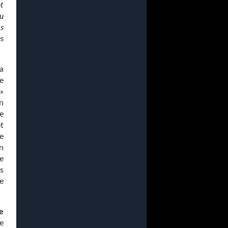
t
u
s
us
la
e
»
n
e
t
e
n
de
s
e
e
e