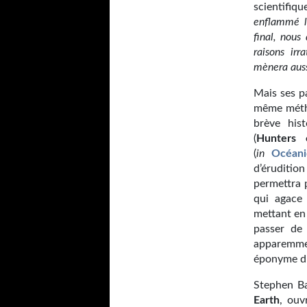
scientifi
enflammé l’
final, nou
raisons irr
mènera auss
Mais ses pa
même métho
brève hist
(
Hunters
(
in
Océani
d’éruditi
permettra 
qui agace
mettant en 
passer de 
apparemmen
éponyme du
Stephen Ba
Earth
, ouv