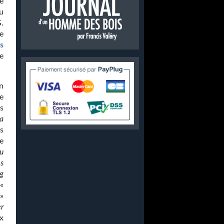
e
u
.
e
s
e
n
e
s
 a
s
e
u
es
ng
(«
»
er
ux