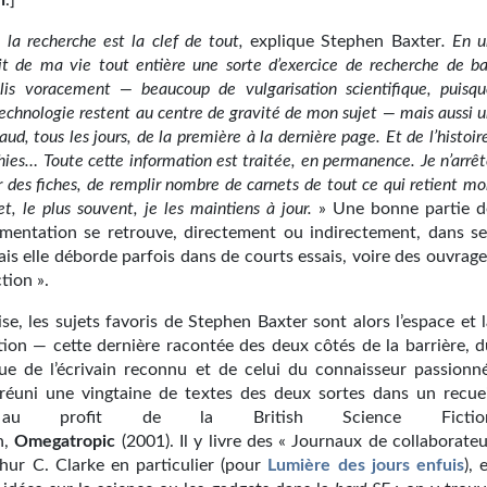
h
.]
 la recherche est la clef de tout
,
explique Stephen Baxter
.
En u
fait de ma vie tout entière une sorte d’exercice de recherche de b
 lis voracement — beaucoup de vulgarisation scientifique, puisqu
technologie restent au centre de gravité de mon sujet — mais aussi 
aud, tous les jours, de la première à la dernière page. Et de l’histoir
hies… Toute cette information est traitée, en permanence. Je n’arrê
r des fiches, de remplir nombre de carnets de tout ce qui retient m
et, le plus souvent, je les maintiens à jour.
» Une bonne partie d
mentation se retrouve, directement ou indirectement, dans se
ais elle déborde parfois dans de courts essais, voire des ouvrag
tion ».
se, les sujets favoris de Stephen Baxter sont alors l’espace et 
ction — cette dernière racontée des deux côtés de la barrière, d
ue de l’écrivain reconnu et de celui du connaisseur passionné
 réuni une vingtaine de textes des deux sortes dans un recuei
 au profit de la British Science Fictio
n,
Omegatropic
(2001). Il y livre des « Journaux de collaborate
thur C. Clarke en particulier (pour
Lumière
des
jours
enfuis
), 