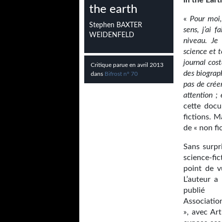
in the Eart
the earth
«
Pour moi,
Stephen BAXTER
sens, j’ai 
WEIDENFELD
niveau. Je
science et 
journal cost
Critique parue en avril 2013
des biograp
dans
Bifrost n° 70
pas de crée
attention ; 
cette docu
fictions. M
de « non fic
Sans surpri
science-fi
point de v
L’auteur a
publié
Associatio
», avec Ar