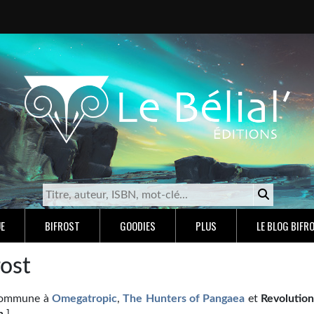
E
BIFROST
GOODIES
PLUS
LE BLOG BIFR
rost
 commune à
Omegatropic
,
The Hunters of Pangaea
et
Revolution