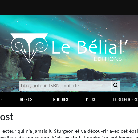
E
BIFROST
GOODIES
PLUS
LE BLOG BIFR
rost
lecteur qui n'a jamais lu Sturgeon et va découvrir avec cet épai