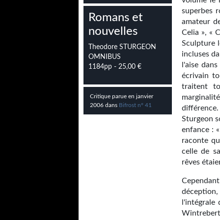
volume le 
superbes 
Romans et
amateur de
nouvelles
Celia », « 
Sculpture 
Theodore STURGEON
incluses da
OMNIBUS
l'aise dans
1184pp - 25,00 €
écrivain t
traitent t
Critique parue en janvier
marginalit
2006 dans
Bifrost n° 41
différence
Sturgeon so
enfance : «
raconte qu
celle de s
rêves étai
Cependant,
déception
l'intégral
Wintreber