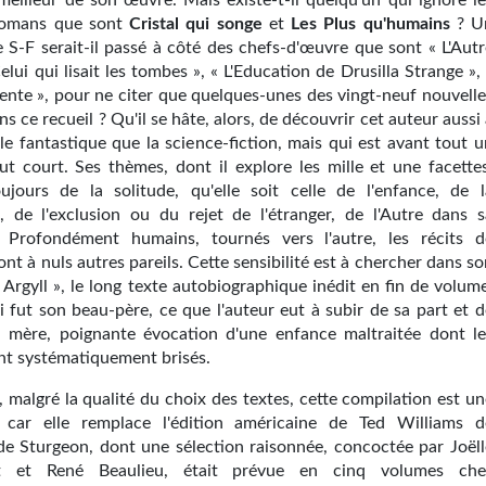
meilleur de son œuvre. Mais existe-t-il quelqu'un qui ignore le
romans que sont
Cristal qui songe
et
Les Plus qu'humains
? U
 S-F serait-il passé à côté des chefs-d'œuvre que sont « L'Autr
Celui qui lisait les tombes », « L'Education de Drusilla Strange »,
lente », pour ne citer que quelques-unes des vingt-neuf nouvelle
ns ce recueil ? Qu'il se hâte, alors, de découvrir cet auteur aussi
 le fantastique que la science-fiction, mais qui est avant tout 
out court. Ses thèmes, dont il explore les mille et une facettes
oujours de la solitude, qu'elle soit celle de l'enfance, de l
é, de l'exclusion ou du rejet de l'étranger, de l'Autre dans s
. Profondément humains, tournés vers l'autre, les récits d
nt à nuls autres pareils. Cette sensibilité est à chercher dans s
 Argyll », le long texte autobiographique inédit en fin de volum
i fut son beau-père, ce que l'auteur eut à subir de sa part et d
a mère, poignante évocation d'une enfance maltraitée dont le
ent systématiquement brisés.
 malgré la qualité du choix des textes, cette compilation est un
, car elle remplace l'édition américaine de Ted Williams d
e de Sturgeon, dont une sélection raisonnée, concoctée par Joëll
t et René Beaulieu, était prévue en cinq volumes che