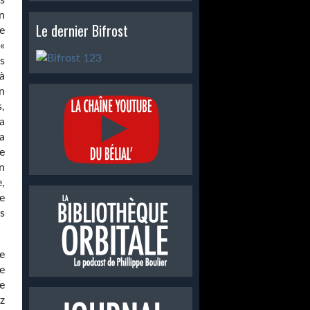
s
n
Le dernier Bifrost
e
 «
s
 à
un
,
a
a
e
on
e,
e
s
e
e
e
z