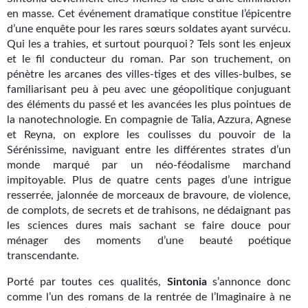
Goodies Gotland
en masse. Cet événement dramatique constitue l’épicentre
Tirages d’art Une Heure-Lumière
d’une enquête pour les rares sœurs soldates ayant survécu.
Qui les a trahies, et surtout pourquoi ? Tels sont les enjeux
PLUS
et le fil conducteur du roman. Par son truchement, on
pénètre les arcanes des villes-tiges et des villes-bulbes, se
À paraître
familiarisant peu à peu avec une géopolitique conjuguant
des éléments du passé et les avancées les plus pointues de
Revue de presse
la nanotechnologie. En compagnie de Talia, Azzura, Agnese
et Reyna, on explore les coulisses du pouvoir de la
Récompenses
Sérénissime, naviguant entre les différentes strates d’un
monde marqué par un néo-féodalisme marchand
Newsletter
impitoyable. Plus de quatre cents pages d’une intrigue
resserrée, jalonnée de morceaux de bravoure, de violence,
Le Bélial' sur Youtube
de complots, de secrets et de trahisons, ne dédaignant pas
les sciences dures mais sachant se faire douce pour
LE BLOG BIFROST
ménager des moments d’une beauté poétique
transcendante.
Tous les articles
Porté par toutes ces qualités,
Sintonia
s’annonce donc
La Bibliothèque orbitale
comme l’un des romans de la rentrée de l’Imaginaire à ne