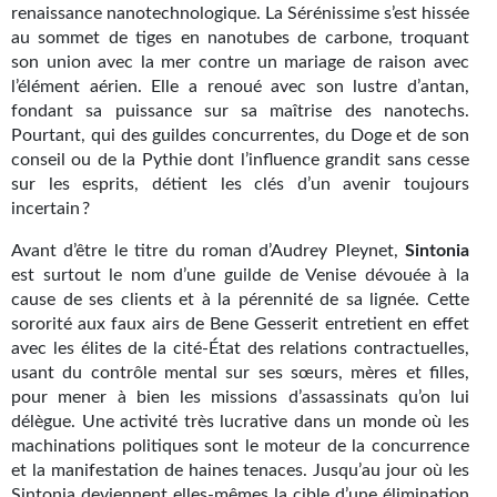
renaissance nanotechnologique. La Sérénissime s’est hissée
Gratuit
au sommet de tiges en nanotubes de carbone, troquant
son union avec la mer contre un mariage de raison avec
Sans DRM
l’élément aérien. Elle a renoué avec son lustre d’antan,
fondant sa puissance sur sa maîtrise des nanotechs.
BIFROST
Pourtant, qui des guildes concurrentes, du Doge et de son
conseil ou de la Pythie dont l’influence grandit sans cesse
Tous les numéros
sur les esprits, détient les clés d’un avenir toujours
incertain ?
En numérique
Avant d’être le titre du roman d’Audrey Pleynet,
Sintonia
S'abonner
est surtout le nom d’une guilde de Venise dévouée à la
cause de ses clients et à la pérennité de sa lignée. Cette
Les critiques
sororité aux faux airs de Bene Gesserit entretient en effet
avec les élites de la cité-État des relations contractuelles,
Le blog
usant du contrôle mental sur ses sœurs, mères et filles,
pour mener à bien les missions d’assassinats qu’on lui
Le prix des lecteurs
délègue. Une activité très lucrative dans un monde où les
machinations politiques sont le moteur de la concurrence
GOODIES
et la manifestation de haines tenaces. Jusqu’au jour où les
Sintonia deviennent elles-mêmes la cible d’une élimination