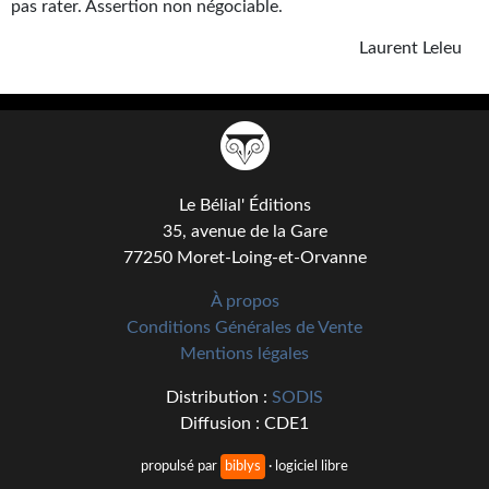
pas rater. Assertion non négociable.
Journal d'un homme des bois
Laurent Leleu
FORUMS
CONTACT
Nous contacter
F.A.Q.
Le Bélial' Éditions
35, avenue de la Gare
Soumettre un manuscrit
77250 Moret-Loing-et-Orvanne
Support technique
À propos
Conditions Générales de Vente
Mentions légales
Distribution :
SODIS
Diffusion : CDE1
propulsé par
biblys
· logiciel libre