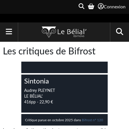
Connexion
ACCUEIL
Les critiques de Bifrost
LIVRES
Le Bélial'
Sintonia
Une Heure-Lumière
Audrey PLEYNET
Archive du Futur
LE BÉLIAL'
416pp - 22,90 €
Parallaxe
Quarante-Deux
Critique parue en octobre 2025 dans
Bifrost n° 120