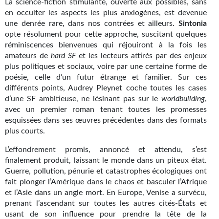
La science-fiction stimulante, ouverte aux possibles, sans
Kvasar
en occulter les aspects les plus anxiogènes, est devenue
une denrée rare, dans nos contrées et ailleurs.
Sintonia
Pulps
opte résolument pour cette approche, suscitant quelques
réminiscences bienvenues qui réjouiront à la fois les
Wotan
amateurs de
hard SF
et les lecteurs attirés par des enjeux
plus politiques et sociaux, voire par une certaine forme de
Étoiles vives
poésie, celle d’un futur étrange et familier. Sur ces
Yellow Submarine
différents points, Audrey Pleynet coche toutes les cases
d’une SF ambitieuse, ne lésinant pas sur le
worldbuilding
,
NUMÉRIQUE
avec un premier roman tenant toutes les promesses
esquissées dans ses œuvres précédentes dans des formats
Romans et recueils
plus courts.
Une Heure-Lumière
L’effondrement promis, annoncé et attendu, s’est
finalement produit, laissant le monde dans un piteux état.
Nouvelles
Guerre, pollution, pénurie et catastrophes écologiques ont
fait plonger l’Amérique dans le chaos et basculer l’Afrique
Bifrost
et l’Asie dans un angle mort. En Europe, Venise a survécu,
prenant l’ascendant sur toutes les autres cités-États et
Livres audio
usant de son influence pour prendre la tête de la