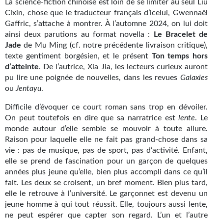
La science-fiction chinoise est loin de se limiter au seul Liu
Kvasar
Cixin, chose que le traducteur français d’icelui, Gwennaël
Gaffric, s’attache à montrer. À l’automne 2024, on lui doit
Pulps
ainsi deux parutions au format novella :
Le Bracelet de
Jade
de Mu Ming (cf. notre précédente livraison critique),
Wotan
texte gentiment borgésien, et le présent
Ton temps hors
d’atteinte
Étoiles vives
. De l’autrice, Xia Jia, les lecteurs curieux auront
pu lire une poignée de nouvelles, dans les revues
Galaxies
Yellow Submarine
ou
Jentayu
.
Difficile d’évoquer ce court roman sans trop en dévoiler.
NUMÉRIQUE
On peut toutefois en dire que sa narratrice est
lente
. Le
monde autour d’elle semble se mouvoir à toute allure.
Romans et recueils
Raison pour laquelle elle ne fait pas grand-chose dans sa
Une Heure-Lumière
vie : pas de musique, pas de sport, pas d’activité. Enfant,
elle se prend de fascination pour un garçon de quelques
Nouvelles
années plus jeune qu’elle, bien plus accompli dans ce qu’il
fait. Les deux se croisent, un bref moment. Bien plus tard,
Bifrost
elle le retrouve à l’université. Le garçonnet est devenu un
jeune homme à qui tout réussit. Elle, toujours aussi lente,
Livres audio
ne peut espérer que capter son regard. L’un et l’autre