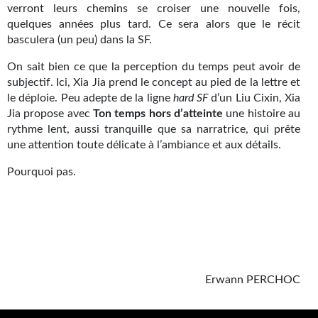
verront leurs chemins se croiser une nouvelle fois,
Gratuit
quelques années plus tard. Ce sera alors que le récit
basculera (un peu) dans la SF.
Sans DRM
On sait bien ce que la perception du temps peut avoir de
BIFROST
subjectif. Ici, Xia Jia prend le concept au pied de la lettre et
le déploie. Peu adepte de la ligne
hard SF
d’un Liu Cixin, Xia
Tous les numéros
Jia propose avec
Ton temps hors d’atteinte
une histoire au
rythme lent, aussi tranquille que sa narratrice, qui prête
En numérique
une attention toute délicate à l’ambiance et aux détails.
S'abonner
Pourquoi pas.
Les critiques
Le blog
Le prix des lecteurs
Erwann PERCHOC
GOODIES