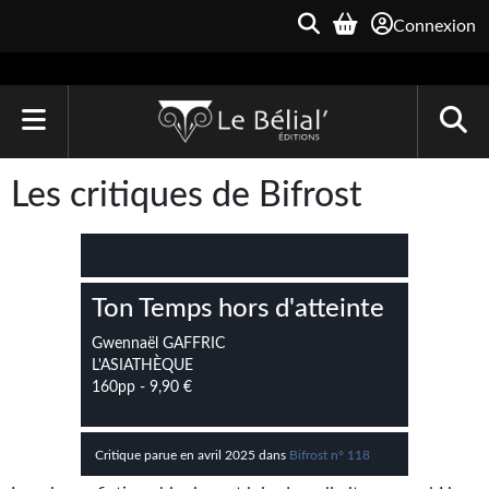
Connexion
ACCUEIL
Les critiques de Bifrost
LIVRES
Le Bélial'
Ton Temps hors d'atteinte
Une Heure-Lumière
Gwennaël GAFFRIC
Archive du Futur
L'ASIATHÈQUE
160pp - 9,90 €
Parallaxe
Quarante-Deux
Critique parue en avril 2025 dans
Bifrost n° 118