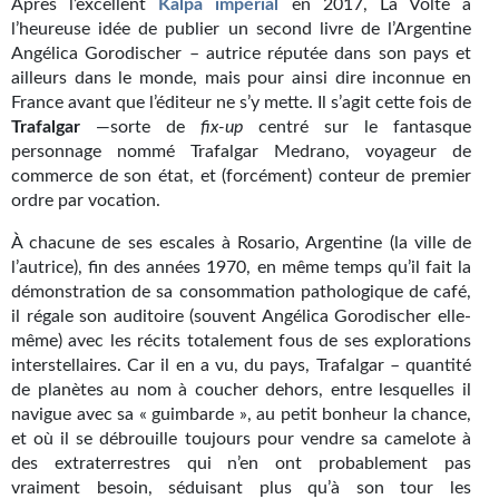
Après l’excellent
Kalpa impérial
en 2017, La Volte a
Kvasar
l’heureuse idée de publier un second livre de l’Argentine
Angélica Gorodischer – autrice réputée dans son pays et
Pulps
ailleurs dans le monde, mais pour ainsi dire inconnue en
France avant que l’éditeur ne s’y mette. Il s’agit cette fois de
Wotan
Trafalgar
—sorte de
fix-up
centré sur le fantasque
personnage nommé Trafalgar Medrano, voyageur de
Étoiles vives
commerce de son état, et (forcément) conteur de premier
Yellow Submarine
ordre par vocation.
À chacune de ses escales à Rosario, Argentine (la ville de
NUMÉRIQUE
l’autrice), fin des années 1970, en même temps qu’il fait la
démonstration de sa consommation pathologique de café,
Romans et recueils
il régale son auditoire (souvent Angélica Gorodischer elle-
Une Heure-Lumière
même) avec les récits totalement fous de ses explorations
interstellaires. Car il en a vu, du pays, Trafalgar – quantité
Nouvelles
de planètes au nom à coucher dehors, entre lesquelles il
navigue avec sa « guimbarde », au petit bonheur la chance,
Bifrost
et où il se débrouille toujours pour vendre sa camelote à
des extraterrestres qui n’en ont probablement pas
Livres audio
vraiment besoin, séduisant plus qu’à son tour les