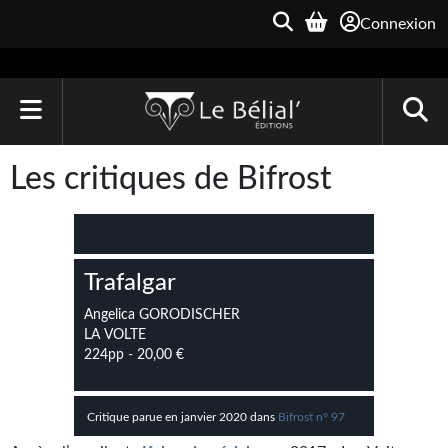
Connexion
ACCUEIL
Les critiques de Bifrost
LIVRES
Le Bélial'
Trafalgar
Une Heure-Lumière
Angelica GORODISCHER
Archive du Futur
LA VOLTE
224pp - 20,00 €
Parallaxe
Quarante-Deux
Critique parue en janvier 2020 dans
Bifrost n° 97