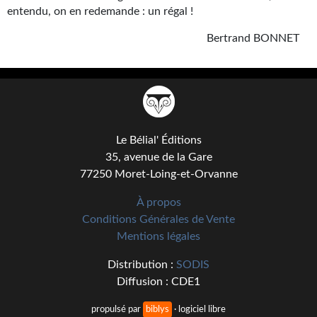
Journal d'un homme des bois
entendu, on en redemande : un régal !
Bertrand BONNET
FORUMS
CONTACT
Nous contacter
F.A.Q.
Le Bélial' Éditions
35, avenue de la Gare
Soumettre un manuscrit
77250 Moret-Loing-et-Orvanne
Support technique
À propos
Conditions Générales de Vente
Mentions légales
Distribution :
SODIS
Diffusion : CDE1
propulsé par
biblys
· logiciel libre