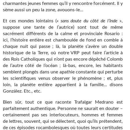
charmantes jeunes femmes qu’il y rencontre forcément. Il y
Gratuit
sème aussi un peu la zone, avouons-le…
Sans DRM
Et ces mondes lointains («
sans doute du côté de l’Inde
»,
suppose une tante de l’autrice) sont tout de même
BIFROST
sacrément différents de la calme et provinciale Rosario :
ici, l’histoire entière est chamboulée de fond en comble à
Tous les numéros
chaque nuit qui passe ; là, la planète s’avère un double
historique de la Terre, où notre VRP peut faire l’article à
En numérique
des Rois Catholiques qui n’ont pas encore dépêché Colomb
de l’autre côté de l’océan ; là-bas, encore, les habitants
S'abonner
semblent plongés dans une apathie constante qui perturbe
les scientifiques venus observer le phénomène ; et, plus
Les critiques
loin, la planète entière appartient à la famille… disons
González. Etc., etc.
Le blog
Bien sûr, tout ce que raconte Trafalgar Medrano est
Le prix des lecteurs
parfaitement authentique. Personne ne saurait en douter –
certainement pas ses interlocuteurs, hommes et femmes
GOODIES
de lettres, souvent, qui se délectent, quoi qu’ils prétendent,
de ces épisodes rocambolesques où toutes leurs certitudes