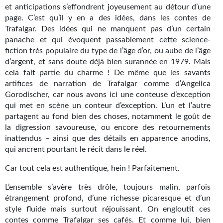
Goodies Gotland
et anticipations s’effondrent joyeusement au détour d’une
page. C’est qu’il y en a des idées, dans les contes de
Tirages d’art Une Heure-Lumière
Trafalgar. Des idées qui ne manquent pas d’un certain
panache et qui évoquent passablement cette science-
PLUS
fiction très populaire du type de l’âge d’or, ou aube de l’âge
d’argent, et sans doute déjà bien surannée en 1979. Mais
À paraître
cela fait partie du charme ! De même que les savants
artifices de narration de Trafalgar comme d’Angelica
Revue de presse
Gorodischer, car nous avons ici une conteuse d’exception
Récompenses
qui met en scène un conteur d’exception. L’un et l’autre
partagent au fond bien des choses, notamment le goût de
Newsletter
la digression savoureuse, ou encore des retournements
inattendus – ainsi que des détails en apparence anodins,
Le Bélial' sur Youtube
qui ancrent pourtant le récit dans le réel.
LE BLOG BIFROST
Car tout cela est authentique, hein ! Parfaitement.
L’ensemble s’avère très drôle, toujours malin, parfois
Tous les articles
étrangement profond, d’une richesse picaresque et d’un
style fluide mais surtout réjouissant. On engloutit ces
La Bibliothèque orbitale
contes comme Trafalgar ses cafés. Et comme lui, bien