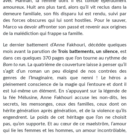
avec Hannah, la femme dont il est tombé éperdument
amoureux. Huit ans plus tard, alors qu’il vit reclus dans la
Gratuit
demeure familiale, son fils disparu lui est rendu, suivi par
Sans DRM
des forces obscures qui lui sont hostiles. Pour le sauver,
Marco va devoir affronter son passé et revenir aux origines
BIFROST
de la malédiction qui frappe sa famille.
Le dernier battement d’Anne Fakhouri, décédée quelques
Tous les numéros
mois avant la parution de
Trois battements, un silence
, est
dans ces quelques 370 pages que l’on tourne au rythme de
En numérique
Born to run
. La quatrième de couverture laisse à penser qu’il
S'abonner
s’agit d’un roman un peu éloigné de nos contrées des
genres de l’Imaginaire, mais que nenni ! Le héros a
Les critiques
pleinement conscience de la magie qui l’entoure et dont il
est lui-même un élément. En s’appuyant sur la légende de
Le blog
la fée Mélusine, Anne Fakhouri accuse les non-dits, les
secrets, les mensonges, ceux des familles, ceux dont on
Le prix des lecteurs
hérite génération après génération, et de la violence qu’ils
engendrent. Le poids de cet héritage que l’on ne choisit
GOODIES
pas, qu’on supporte. Et au cœur de ce maelström, l’amour
qui lie les femmes et les hommes, un amour incontrôlable,