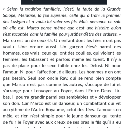
Kvasar
«
Selon la tradition familiale, [c’est] la faute de la Grande
Pulps
Salope, Mélusine, la fée suprême, celle qui a trahi le premier
des Lusigan et a voulu lui voler ses fils. Mais personne ne sait
Wotan
où elle est. Marco pense même que c’est une histoire qu’on
s’est racontée dans la famille pour justifier d’être des ordures.
»
Étoiles vives
Marco est un de ceux-là. Un enfant dont les fées n’ont pas
voulu. Une ordure aussi. Un garçon élevé parmi des
Yellow Submarine
hommes, des vrais, ceux qui ont des couilles, qui violent les
femmes, les tabassent et parfois même les tuent. Il n’y a
NUMÉRIQUE
pas de place pour le sexe faible chez les Delusi. Ni pour
l’amour. Ni pour l’affection, d’ailleurs. Les hommes n’en ont
Romans et recueils
pas besoin. Seul son oncle Ray, qui se rend bien compte
que Marco n’est pas comme les autres, s’occupe de lui et
Une Heure-Lumière
s’arrange pour l’envoyer au Foyer, dans l’Entre-Deux. Là-
bas, il pourra grandir parmi ses semblables et y développer
Nouvelles
son don. Car Marco est un danseur, un combattant qui vit
au rythme de l’Autre Royaume, celui des fées. L’amour s’en
Bifrost
mêle, et rien n’est simple pour le jeune danseur qui tente
de fuir le Foyer avec aux creux de ses bras le fils qu’il a eu
Livres audio