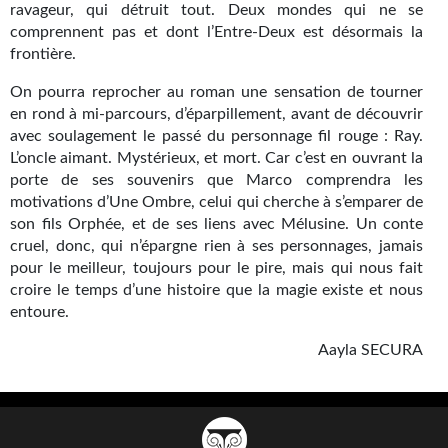
Goodies Gotland
ravageur, qui détruit tout. Deux mondes qui ne se
comprennent pas et dont l’Entre-Deux est désormais la
Tirages d’art Une Heure-Lumière
frontière.
PLUS
On pourra reprocher au roman une sensation de tourner
en rond à mi-parcours, d’éparpillement, avant de découvrir
À paraître
avec soulagement le passé du personnage fil rouge : Ray.
L’oncle aimant. Mystérieux, et mort. Car c’est en ouvrant la
Revue de presse
porte de ses souvenirs que Marco comprendra les
motivations d’Une Ombre, celui qui cherche à s’emparer de
Récompenses
son fils Orphée, et de ses liens avec Mélusine. Un conte
cruel, donc, qui n’épargne rien à ses personnages, jamais
Newsletter
pour le meilleur, toujours pour le pire, mais qui nous fait
croire le temps d’une histoire que la magie existe et nous
Le Bélial' sur Youtube
entoure.
LE BLOG BIFROST
Aayla SECURA
Tous les articles
La Bibliothèque orbitale