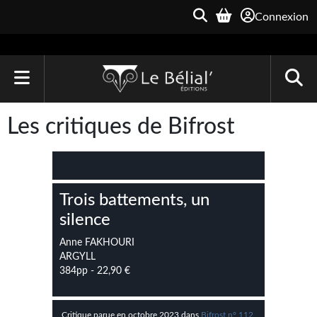
Connexion
ACCUEIL
Les critiques de Bifrost
LIVRES
Le Bélial'
Trois battements, un
Une Heure-Lumière
silence
Archive du Futur
Anne FAKHOURI
ARGYLL
Parallaxe
384pp - 22,90 €
Quarante-Deux
Critique parue en octobre 2023 dans
Bifrost n° 112