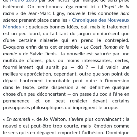
Goodies Gotland
de
Métro 2033
par son héros, qui manque de sens prise
isolément. On mentionnera également ici
« L’Esprit de la
Tirages d’art Une Heure-Lumière
roche »
de Jean-Marc Ligny, nouvelle très connotée
hard
science
prenant place dans les
«
Chroniques des Nouveaux
PLUS
Mondes
» ; quelques bonnes idées, oui, mais le traitement
est un peu lourd, du fait tant du jargon omniprésent que
À paraître
d’une certaine niaiserie qui en prend le contrepied.
Evoquons enfin dans cet ensemble
« Le Court Roman de la
Revue de presse
momie
» de Sylvie Denis : la nouvelle est saturée par une
multitude d’idées, plus ou moins intéressantes, certes,
Récompenses
fourmillement qui aurait pu — dû ? — lui valoir une
meilleure appréciation, cependant, outre que son point de
Newsletter
départ hautement improbable peut nuire à l’immersion
dans le texte, cette dispersion a en définitive quelque
Le Bélial' sur Youtube
chose d’un peu déconcertant — on passe du coq à l’âne en
permanence, et on peut renâcler devant certains
LE BLOG BIFROST
présupposés philosophiques qui imprègnent le propos.
Tous les articles
« En sommeil »
, de Jo Walton, s’avère plus convaincant ; la
nouvelle est peut-être trop courte, mais l’émotion comme
La Bibliothèque orbitale
le sens qui s’en dégagent emportent l’adhésion. Dominique