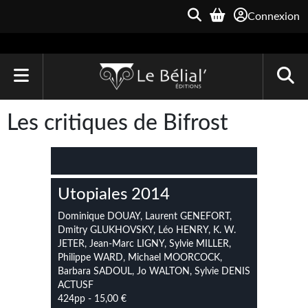
Connexion
ACCUEIL
Les critiques de Bifrost
LIVRES
Le Bélial'
Utopiales 2014
Une Heure-Lumière
Dominique DOUAY, Laurent GENEFORT,
Archive du Futur
Dmitry GLUKHOVSKY, Léo HENRY, K. W.
JETER, Jean-Marc LIGNY, Sylvie MILLER,
Parallaxe
Philippe WARD, Michael MOORCOCK,
Barbara SADOUL, Jo WALTON, Sylvie DENIS
Quarante-Deux
ACTUSF
424pp - 15,00 €