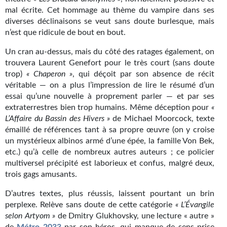
mal écrite. Cet hommage au thème du vampire dans ses
Gratuit
diverses déclinaisons se veut sans doute burlesque, mais
n’est que ridicule de bout en bout.
Sans DRM
Un cran au-dessus, mais du côté des ratages également, on
BIFROST
trouvera Laurent Genefort pour le très court (sans doute
trop)
« Chaperon »
, qui déçoit par son absence de récit
Tous les numéros
véritable — on a plus l’impression de lire le résumé d’un
essai qu’une nouvelle à proprement parler — et par ses
En numérique
extraterrestres bien trop humains. Même déception pour
«
L’Affaire du Bassin des Hivers »
de Michael Moorcock, texte
S'abonner
émaillé de références tant à sa propre œuvre (on y croise
un mystérieux albinos armé d’une épée, la famille Von Bek,
Les critiques
etc.) qu’à celle de nombreux autres auteurs ; ce policier
Le blog
multiversel précipité est laborieux et confus, malgré deux,
trois gags amusants.
Le prix des lecteurs
D’autres textes, plus réussis, laissent pourtant un brin
perplexe. Relève sans doute de cette catégorie
« L’Évangile
GOODIES
selon Artyom »
de Dmitry Glukhovsky, une lecture « autre »