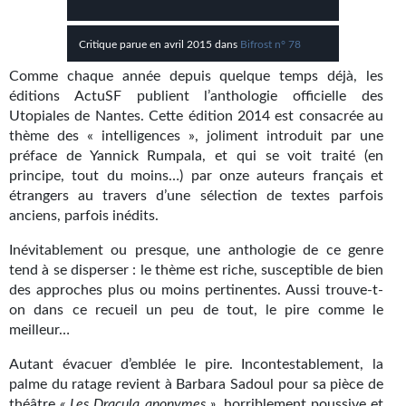
Kvasar
Critique parue en avril 2015 dans
Bifrost n° 78
Pulps
Comme chaque année depuis quelque temps déjà, les
Wotan
éditions ActuSF publient l’anthologie officielle des
Utopiales de Nantes. Cette édition 2014 est consacrée au
Étoiles vives
thème des « intelligences », joliment introduit par une
préface de Yannick Rumpala, et qui se voit traité (en
Yellow Submarine
principe, tout du moins…) par onze auteurs français et
étrangers au travers d’une sélection de textes parfois
NUMÉRIQUE
anciens, parfois inédits.
Romans et recueils
Inévitablement ou presque, une anthologie de ce genre
tend à se disperser : le thème est riche, susceptible de bien
Une Heure-Lumière
des approches plus ou moins pertinentes. Aussi trouve-t-
on dans ce recueil un peu de tout, le pire comme le
Nouvelles
meilleur…
Bifrost
Autant évacuer d’emblée le pire. Incontestablement, la
palme du ratage revient à Barbara Sadoul pour sa pièce de
Livres audio
théâtre
« Les Dracula anonymes »
, horriblement poussive et