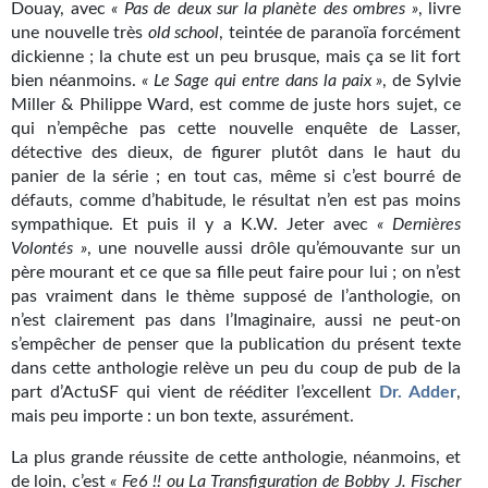
Douay, avec
« Pas de deux sur la planète des ombres »
, livre
Journal d'un homme des bois
une nouvelle très
old school
, teintée de paranoïa forcément
dickienne ; la chute est un peu brusque, mais ça se lit fort
FORUMS
bien néanmoins.
« Le Sage qui entre dans la paix »
, de Sylvie
Miller & Philippe Ward, est comme de juste hors sujet, ce
CONTACT
qui n’empêche pas cette nouvelle enquête de Lasser,
détective des dieux, de figurer plutôt dans le haut du
Nous contacter
panier de la série ; en tout cas, même si c’est bourré de
défauts, comme d’habitude, le résultat n’en est pas moins
F.A.Q.
sympathique. Et puis il y a K.W. Jeter avec
« Dernières
Soumettre un manuscrit
Volontés »
, une nouvelle aussi drôle qu’émouvante sur un
père mourant et ce que sa fille peut faire pour lui ; on n’est
Support technique
pas vraiment dans le thème supposé de l’anthologie, on
n’est clairement pas dans l’Imaginaire, aussi ne peut-on
s’empêcher de penser que la publication du présent texte
dans cette anthologie relève un peu du coup de pub de la
part d’ActuSF qui vient de rééditer l’excellent
Dr. Adder
,
mais peu importe : un bon texte, assurément.
La plus grande réussite de cette anthologie, néanmoins, et
de loin, c’est
« Fe6 !! ou La Transfiguration de Bobby J. Fischer