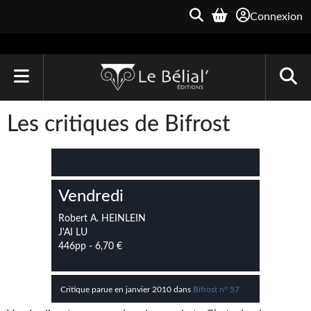
Connexion
ACCUEIL
Les critiques de Bifrost
LIVRES
Le Bélial'
Vendredi
Une Heure-Lumière
Robert A. HEINLEIN
Archive du Futur
J'AI LU
446pp - 6,70 €
Parallaxe
Quarante-Deux
Critique parue en janvier 2010 dans
Bifrost n° 57