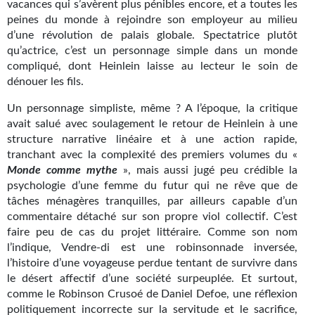
vacances qui s’avèrent plus pénibles encore, et a toutes les
Gratuit
peines du monde à rejoindre son employeur au milieu
d’une révolution de palais globale. Spectatrice plutôt
Sans DRM
qu’actrice, c’est un personnage simple dans un monde
compliqué, dont Heinlein laisse au lecteur le soin de
BIFROST
dénouer les fils.
Tous les numéros
Un personnage simpliste, même ? A l’époque, la critique
avait salué avec soulagement le retour de Heinlein à une
En numérique
structure narrative linéaire et à une action rapide,
tranchant avec la complexité des premiers volumes du «
S'abonner
Monde comme mythe
», mais aussi jugé peu crédible la
psychologie d’une femme du futur qui ne rêve que de
Les critiques
tâches ménagères tranquilles, par ailleurs capable d’un
commentaire détaché sur son propre viol collectif. C’est
Le blog
faire peu de cas du projet littéraire. Comme son nom
l’indique, Vendre-di est une robinsonnade inversée,
Le prix des lecteurs
l’histoire d’une voyageuse perdue tentant de survivre dans
le désert affectif d’une société surpeuplée. Et surtout,
GOODIES
comme le Robinson Crusoé de Daniel Defoe, une réflexion
politiquement incorrecte sur la servitude et le sacrifice,