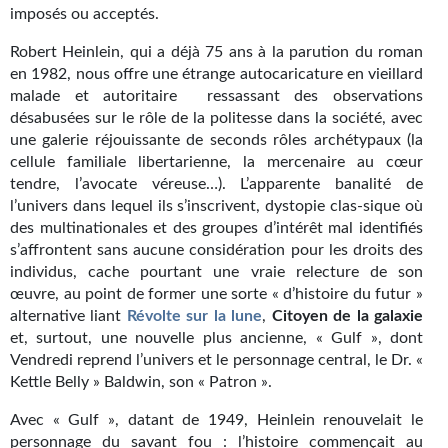
Goodies Gotland
imposés ou acceptés.
Tirages d’art Une Heure-Lumière
Robert Heinlein, qui a déjà 75 ans à la parution du roman
en 1982, nous offre une étrange autocaricature en vieillard
PLUS
malade et autoritaire ressassant des observations
désabusées sur le rôle de la politesse dans la société, avec
À paraître
une galerie réjouissante de seconds rôles archétypaux (la
cellule familiale libertarienne, la mercenaire au cœur
Revue de presse
tendre, l’avocate véreuse…). L’apparente banalité de
l’univers dans lequel ils s’inscrivent, dystopie clas-sique où
Récompenses
des multinationales et des groupes d’intérêt mal identifiés
s’affrontent sans aucune considération pour les droits des
Newsletter
individus, cache pourtant une vraie relecture de son
œuvre, au point de former une sorte « d’histoire du futur »
Le Bélial' sur Youtube
alternative liant
Révolte sur la lune
,
Citoyen de la galaxie
LE BLOG BIFROST
et, surtout, une nouvelle plus ancienne, « Gulf », dont
Vendredi reprend l’univers et le personnage central, le Dr. «
Tous les articles
Kettle Belly » Baldwin, son « Patron ».
Avec « Gulf », datant de 1949, Heinlein renouvelait le
La Bibliothèque orbitale
personnage du savant fou : l’histoire commençait au