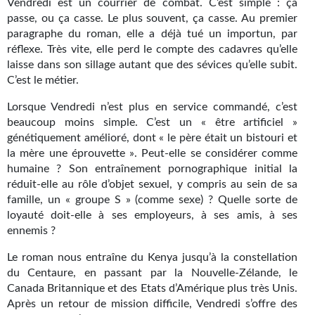
Vendredi est un courrier de combat. C’est simple : ça
Kvasar
passe, ou ça casse. Le plus souvent, ça casse. Au premier
paragraphe du roman, elle a déjà tué un importun, par
Pulps
réflexe. Très vite, elle perd le compte des cadavres qu’elle
laisse dans son sillage autant que des sévices qu’elle subit.
Wotan
C’est le métier.
Étoiles vives
Lorsque Vendredi n’est plus en service commandé, c’est
beaucoup moins simple. C’est un « être artificiel »
Yellow Submarine
génétiquement amélioré, dont « le père était un bistouri et
la mère une éprouvette ». Peut-elle se considérer comme
NUMÉRIQUE
humaine ? Son entraînement pornographique initial la
réduit-elle au rôle d’objet sexuel, y compris au sein de sa
Romans et recueils
famille, un « groupe S » (comme sexe) ? Quelle sorte de
Une Heure-Lumière
loyauté doit-elle à ses employeurs, à ses amis, à ses
ennemis ?
Nouvelles
Le roman nous entraîne du Kenya jusqu’à la constellation
du Centaure, en passant par la Nouvelle-Zélande, le
Bifrost
Canada Britannique et des Etats d’Amérique plus très Unis.
Livres audio
Après un retour de mission difficile, Vendredi s’offre des