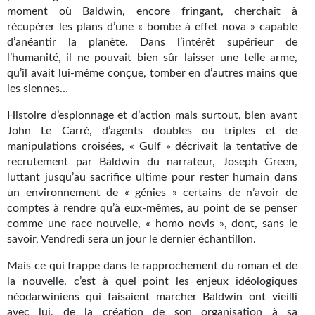
Journal d'un homme des bois
moment où Baldwin, encore fringant, cherchait à
récupérer les plans d’une « bombe à effet nova » capable
FORUMS
d’anéantir la planète. Dans l’intérêt supérieur de
l’humanité, il ne pouvait bien sûr laisser une telle arme,
CONTACT
qu’il avait lui-même conçue, tomber en d’autres mains que
les siennes…
Nous contacter
Histoire d’espionnage et d’action mais surtout, bien avant
F.A.Q.
John Le Carré, d’agents doubles ou triples et de
manipulations croisées, « Gulf » décrivait la tentative de
Soumettre un manuscrit
recrutement par Baldwin du narrateur, Joseph Green,
luttant jusqu’au sacrifice ultime pour rester humain dans
Support technique
un environnement de « génies » certains de n’avoir de
comptes à rendre qu’à eux-mêmes, au point de se penser
comme une race nouvelle, « homo novis », dont, sans le
savoir, Vendredi sera un jour le dernier échantillon.
Mais ce qui frappe dans le rapprochement du roman et de
la nouvelle, c’est à quel point les enjeux idéologiques
néodarwiniens qui faisaient marcher Baldwin ont vieilli
avec lui, de la création de son organisation à sa