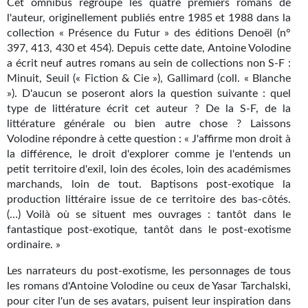
Cet omnibus regroupe les quatre premiers romans de
Kvasar
l'auteur, originellement publiés entre 1985 et 1988 dans la
collection « Présence du Futur » des éditions Denoël (n°
Pulps
397, 413, 430 et 454). Depuis cette date, Antoine Volodine
a écrit neuf autres romans au sein de collections non S-F :
Wotan
Minuit, Seuil (« Fiction & Cie »), Gallimard (coll. « Blanche
»). D'aucun se poseront alors la question suivante : quel
Étoiles vives
type de littérature écrit cet auteur ? De la S-F, de la
Yellow Submarine
littérature générale ou bien autre chose ? Laissons
Volodine répondre à cette question : « J'affirme mon droit à
NUMÉRIQUE
la différence, le droit d'explorer comme je l'entends un
petit territoire d'exil, loin des écoles, loin des académismes
Romans et recueils
marchands, loin de tout. Baptisons post-exotique la
production littéraire issue de ce territoire des bas-côtés.
Une Heure-Lumière
(…) Voilà où se situent mes ouvrages : tantôt dans le
fantastique post-exotique, tantôt dans le post-exotisme
Nouvelles
ordinaire. »
Bifrost
Les narrateurs du post-exotisme, les personnages de tous
les romans d'Antoine Volodine ou ceux de Yasar Tarchalski,
Livres audio
pour citer l'un de ses avatars, puisent leur inspiration dans