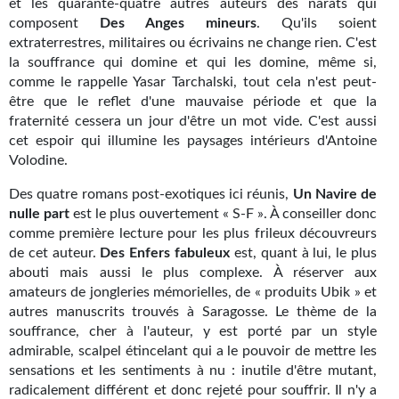
Goodies Gotland
et les quarante-quatre autres auteurs des narats qui
composent
Des Anges mineurs
. Qu'ils soient
Tirages d’art Une Heure-Lumière
extraterrestres, militaires ou écrivains ne change rien. C'est
la souffrance qui domine et qui les domine, même si,
PLUS
comme le rappelle Yasar Tarchalski, tout cela n'est peut-
être que le reflet d'une mauvaise période et que la
À paraître
fraternité cessera un jour d'être un mot vide. C'est aussi
cet espoir qui illumine les paysages intérieurs d'Antoine
Revue de presse
Volodine.
Récompenses
Des quatre romans post-exotiques ici réunis,
Un Navire de
nulle part
est le plus ouvertement « S-F ». À conseiller donc
Newsletter
comme première lecture pour les plus frileux découvreurs
de cet auteur.
Des Enfers fabuleux
est, quant à lui, le plus
Le Bélial' sur Youtube
abouti mais aussi le plus complexe. À réserver aux
amateurs de jongleries mémorielles, de « produits Ubik » et
LE BLOG BIFROST
autres manuscrits trouvés à Saragosse. Le thème de la
souffrance, cher à l'auteur, y est porté par un style
Tous les articles
admirable, scalpel étincelant qui a le pouvoir de mettre les
sensations et les sentiments à nu : inutile d'être mutant,
La Bibliothèque orbitale
radicalement différent et donc rejeté pour souffrir. Il n'y a