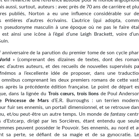
st en revanche une référence absolue pour le monde anglophone
is aussi, surtout, auteurs : avec près de 70 ans de carrière et pl
res publiés, Norton a eu une influence considérable sur de
s entières d’autres écrivains. L’autrice (qui adopta, comm
un pseudonyme masculin à une époque où ne pas le faire étai
 est ainsi une icône à l’égal d’une Leigh Brackett, voire d’un
Guin.
e
anniversaire de la parution du premier tome de son cycle phar
orld
» (comprenant des dizaines de textes, dont des roman
vec d’autres auteurs, et des recueils de nouvelles supervisés pa
Mnémos a l’excellente idée de proposer, dans une traductio
n omnibus comprenant les deux premiers romans de cette vast
ns après la précédente édition française. Le point de départ es
que, dans la lignée du
Trois cœurs, trois lions
de Poul Anderson
e Princesse de Mars
d’E.R. Burroughs : un terrien modern
our fuir ses ennemis, un portail dimensionnel, et se retrouve da
ieu, et/ou peut-être un autre temps. Un monde de
fantasy
centr
s d’Estcarp, dirigé par les Sorcières, étant entendu que seule
femmes peuvent posséder le Pouvoir. Ses ennemis, au nord et a
nt sa perte, se défiant de sa magie et de sa gynocratie. Le