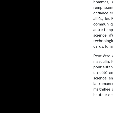
hommes, c
remplissent
défiance e
alliés, le
commun qua
autre temps
science, d’
technologi
dards, lumi
Peut-être 
masculin, 
pour autant
un côté en
science, en
la romanc
magnifiée 
hauteur de