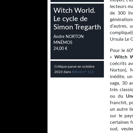
moyen, c’e
lecteurs ma
Witch World.
de 300 liv
Le cycle de
génération
Simon Tregarth
d’autres, 
compliqué)
Andre NORTON
Ursula Le 
MNÉMOS
24,00 €
Pour le 60
«
Witch W
coécrits a
Critique parue en octobre
Norton), 
2023 dans
Bifrost n° 112
inédite, u
saga, 30 a
très classi
ou du
Un
franchit, p
un autre l
sur le pay
certaines 
sud, veule