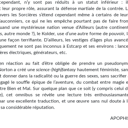
ependant, n’y sont pas réduits à un statut inférieur : il
 leur propre rôle, assurant la défense martiale de la contrée. L
nvers les Sorcières s’étend cependant même à certains de leur
s Fauconniers, ce qui ne les empêche pourtant pas de faire fron
nd une mystérieuse nation venue d’Ailleurs (autre continent
, autre monde ?), le Kolder, use d’une autre forme de pouvoir, l
une façon terrifiante. D’ailleurs, les vestiges d’âges plus avanc
quement ne sont pas inconnus à Estcarp et ses environs : lance
ères électriques, générateurs, etc.
en réaction au fait d’être obligée de prendre un pseudonym
Norton a créé une
science-(high)fantasy
hautement féministe, san
 donner dans la radicalité ou la guerre des sexes, sans sacrifier
gagé le souffle épique de l’aventure, du combat entre magie e
tre Bien et Mal. Sur quelque plan que ce soit (y compris celui d
e), cet omnibus se révèle une lecture très enthousiasmante
par une excellente traduction, et une œuvre sans nul doute à l
 sa considérable réputation.
APOPHI