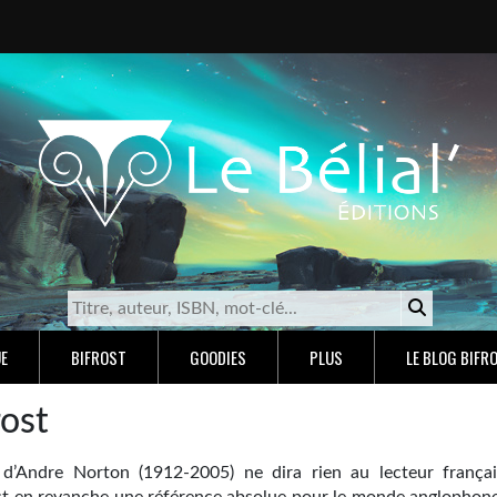
E
BIFROST
GOODIES
PLUS
LE BLOG BIFR
rost
d’Andre Norton (1912-2005) ne dira rien au lecteur françai