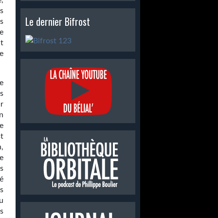
,
us
Le dernier Bifrost
s
e
t
e
e
s
r
n
e
t
,
e
ns
é
s
u
s