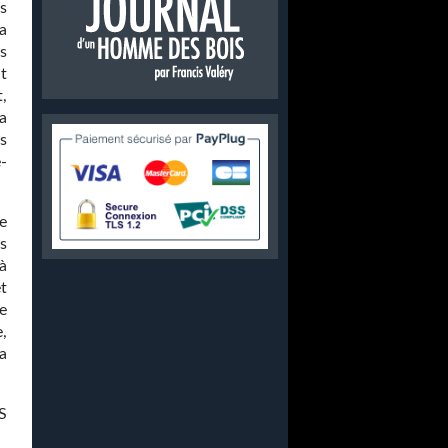
s
a
s
t
,
a
és
-
e
s
 à
t
e
,
a
S