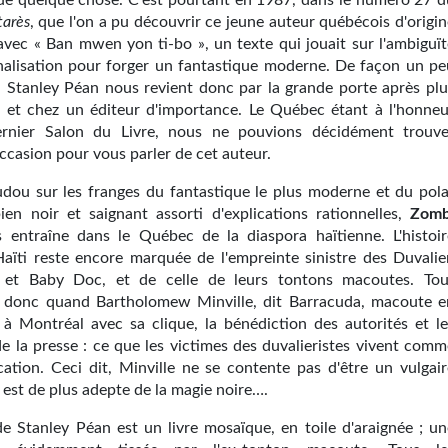
e quelque chose. C'est pourtant en 1987, dans le numéro 27 d
tarès
, que l'on a pu découvrir ce jeune auteur québécois d'origi
 avec « Ban mwen yon ti-bo », un texte qui jouait sur l'ambiguït
onalisation pour forger un fantastique moderne. De façon un pe
, Stanley Péan nous revient donc par la grande porte après plu
, et chez un éditeur d'importance. Le Québec étant à l'honneu
ernier Salon du Livre, nous ne pouvions décidément trouve
ccasion pour vous parler de cet auteur.
audou sur les franges du fantastique le plus moderne et du pola
bien noir et saignant assorti d'explications rationnelles,
Zomb
entraîne dans le Québec de la diaspora haïtienne. L'histoir
Haïti reste encore marquée de l'empreinte sinistre des Duvalier
et Baby Doc, et de celle de leurs tontons macoutes. Tou
donc quand Bartholomew Minville, dit Barracuda, macoute e
ve à Montréal avec sa clique, la bénédiction des autorités et le
e la presse : ce que les victimes des duvalieristes vivent comm
ation. Ceci dit, Minville ne se contente pas d'être un vulgair
 est de plus adepte de la magie noire….
e Stanley Péan est un livre mosaïque, en toile d'araignée ; un