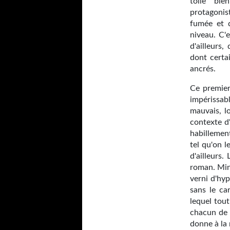
toile bie
protagonis
fumée et d
niveau. C'
d'ailleurs,
dont certa
ancrés.
Ce premier
impérissab
mauvais, lo
contexte d'
habillemen
tel qu'on 
d'ailleurs
roman. Min
verni d'hyp
sans le ca
lequel tout
chacun de s
donne à la 