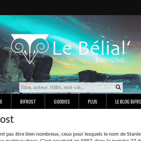
E
BIFROST
GOODIES
PLUS
LE BLOG BIFR
rost
vent pas être bien nombreux, ceux pour lesquels le nom de Stanle