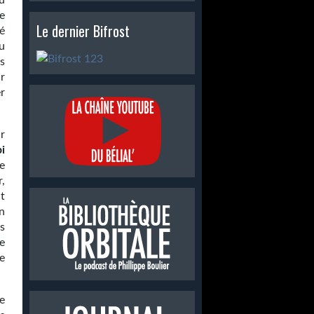
u
ne
Le dernier Bifrost
é
u
s
r
r
r
i
e
,
t
n
s
e
e
e