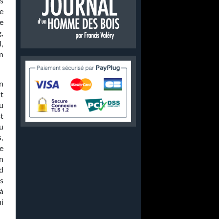
s
e
e
,
l,
n
n
t
du
st
u
,
e
n
d
s
 à
i