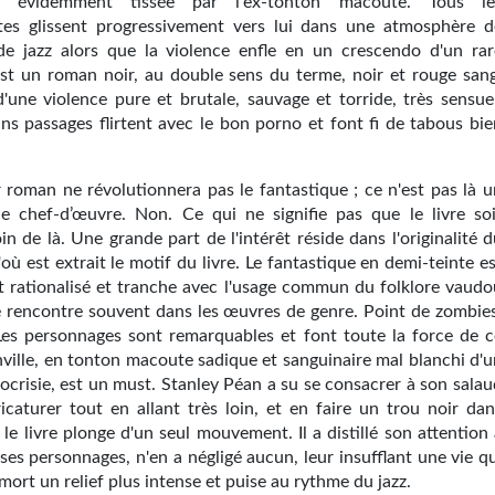
n évidemment tissée par l'ex-tonton macoute. Tous le
tes glissent progressivement vers lui dans une atmosphère d
e jazz alors que la violence enfle en un crescendo d'un rar
est un roman noir, au double sens du terme, noir et rouge sang
 d'une violence pure et brutale, sauvage et torride, très sensue
ins passages flirtent avec le bon porno et font fi de tabous bie
 roman ne révolutionnera pas le fantastique ; ce n'est pas là u
le chef-d’œuvre. Non. Ce qui ne signifie pas que le livre soi
in de là. Une grande part de l'intérêt réside dans l'originalité 
où est extrait le motif du livre. Le fantastique en demi-teinte e
t rationalisé et tranche avec l'usage commun du folklore vaudo
le rencontre souvent dans les œuvres de genre. Point de zombies
. Les personnages sont remarquables et font toute la force de c
ville, en tonton macoute sadique et sanguinaire mal blanchi d'u
ocrisie, est un must. Stanley Péan a su se consacrer à son salau
ricaturer tout en allant très loin, et en faire un trou noir dan
 le livre plonge d'un seul mouvement. Il a distillé son attention
es personnages, n'en a négligé aucun, leur insufflant une vie qu
mort un relief plus intense et puise au rythme du jazz.