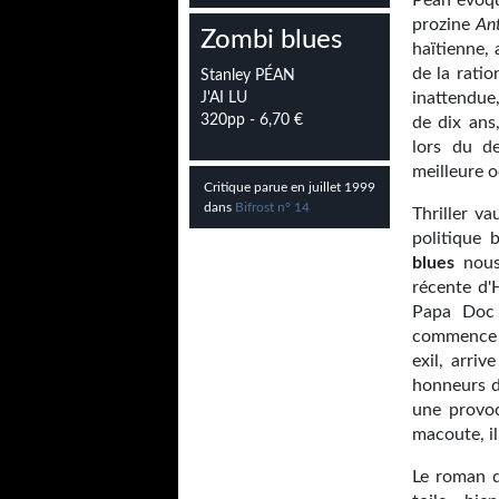
Péan évoqu
prozine
An
Zombi blues
haïtienne,
de la rati
Stanley PÉAN
inattendue
J'AI LU
320pp - 6,70 €
de dix ans
lors du d
meilleure o
Critique parue en juillet 1999
dans
Bifrost n° 14
Thriller v
politique 
blues
nous 
récente d'
Papa Doc 
commence 
exil, arri
honneurs d
une provoc
macoute, il
Le roman d