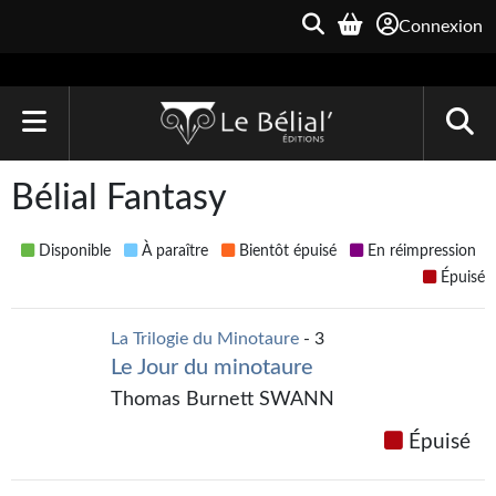
Connexion
ACCUEIL
Bélial Fantasy
LIVRES
Disponible
À paraître
Bientôt épuisé
En réimpression
Le Bélial'
Épuisé
Une Heure-Lumière
La Trilogie du Minotaure
- 3
Le Jour du minotaure
Archive du Futur
Thomas Burnett SWANN
Parallaxe
Épuisé
Quarante-Deux