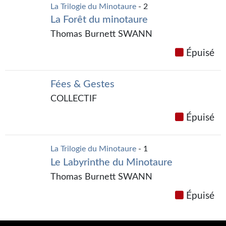
Kvasar
La Trilogie du Minotaure
- 2
La Forêt du minotaure
Pulps
Thomas Burnett SWANN
Wotan
Épuisé
Étoiles vives
Fées & Gestes
Yellow Submarine
COLLECTIF
NUMÉRIQUE
Épuisé
Romans et recueils
La Trilogie du Minotaure
- 1
Une Heure-Lumière
Le Labyrinthe du Minotaure
Nouvelles
Thomas Burnett SWANN
Épuisé
Bifrost
Livres audio