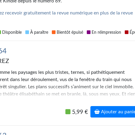
t Kindle depuis le numéro 69.
z recevoir gratuitement la revue numérique en plus de la revue
Disponible
À paraître
Bientôt épuisé
En réimpression
Épu
 64
REZ
mme les paysages les plus tristes, ternes, si pathétiquement
ent dans leur déroulement, vus de la fenêtre du train qui nous
rêt singulier. Les plans successifs s’animent sur le ciel immobile.
 théâtre élisabéthain se met en branle, là, sous mes yeux. Et rie
ut à fait être désigné comme laid ou vide, pas même les champs s
ues en grisaille.
5,99 €
Ajouter au pani
e de mon horripilante filleule tangue contre ma cuisse — que, da
lle a dû confondre avec l’accoudoir —, je songe aux précipitatio
ns l’espace, à ses girations terribles, et je me dis que si nous en