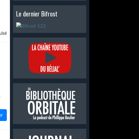
Le dernier Bifrost
isé
n
ans
er
ns
ns