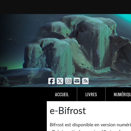
ACCUEIL
LIVRES
NUMÉRIQU
e-Bifrost
Bifrost est disponible en version numé