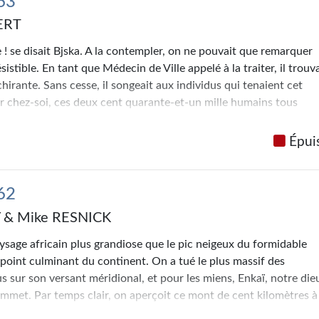
 63
e, hurlant notre terreur comme la filleule hurlant à mon oreille 
ERT
net de montagnes russes, nous prêterions plus d’attention à ce
us même…
le ! se disait Bjska. A la contempler, on ne pouvait que remarquer
ésistible. En tant que Médecin de Ville appelé à la traiter, il trouv
hirante. Sans cesse, il songeait aux individus qui tenaient cet
ur chez-soi, ces deux cent quarante-et-un mille humains tous
perspective de devenir de simples sans-abris. Depuis la péninsul
t le port, le regard de Bjska franchissait un bras d’eau. La chich
Épui
n d’après-midi prêtait au paysage une dominante rouille. Il cherch
s, à cette distance, on ne voyait même pas les rapiéçages appliq
uoi m’a-t-on choisi pour ce travail ?
s’interrogea-t-il.
Si seulement 
 62
bâti une ville laide !
 & Mike RESNICK
aysage africain plus grandiose que le pic neigeux du formidable
 point culminant du continent. On a tué le plus massif des
 sur son versant méridional, et pour les miens, Enkaï, notre die
ommet. Par temps clair, on aperçoit ce mont de cent kilomètres à
 accueillait un million d’animaux en sus du peuple masaï. Sous les