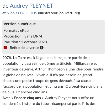
Kvasar
de
Audrey PLEYNET
Pulps
et
Nicolas FRUCTUS
(Illustrateur (couverture))
Wotan
Version numérique
Formats : ePub
Étoiles vives
Protection : Sans DRM
Parution : 1 octobre 2023
Yellow Submarine
Retiré de la vente
NUMÉRIQUE
2078. La Terre est à l'agonie et la majeure partie de la
Romans et recueils
population vit au sein de dômes artificiels. Milliardaire et
inventeur de génie, Arthur Thompson a une idée pour rendre
Une Heure-Lumière
le globe de nouveau vivable. Il n'a pas besoin de grand-
chose : une petite troupe de gens dévoués à sa cause,
Nouvelles
l'accord de la population, et cinq ans. Ou peut-être cinq ans
de plus. Et encore cinq ans…
Bifrost
Avec
« Encore cinq ans »
, Audrey Pleynet nous offre un
Livres audio
condensé d'histoire du futur récompensé par le Prix des