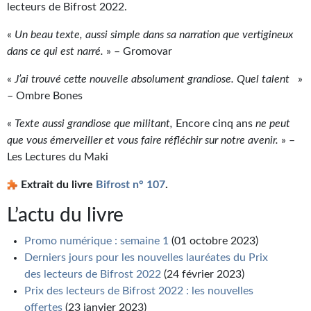
lecteurs de Bifrost 2022.
Gratuit
«
Un beau texte, aussi simple dans sa narration que vertigineux
Sans DRM
dans ce qui est narré.
» – Gromovar
BIFROST
«
J’ai trouvé cette nouvelle absolument grandiose. Quel talent
»
– Ombre Bones
Tous les numéros
«
Texte aussi grandiose que militant,
Encore cinq ans
ne peut
En numérique
que vous émerveiller et vous faire réfléchir sur notre avenir.
» –
Les Lectures du Maki
S'abonner
Extrait du livre
Bifrost n° 107
.
Les critiques
L’actu du livre
Le blog
Promo numérique : semaine 1
(01 octobre 2023)
Le prix des lecteurs
Derniers jours pour les nouvelles lauréates du Prix
des lecteurs de Bifrost 2022
(24 février 2023)
GOODIES
Prix des lecteurs de Bifrost 2022 : les nouvelles
offertes
(23 janvier 2023)