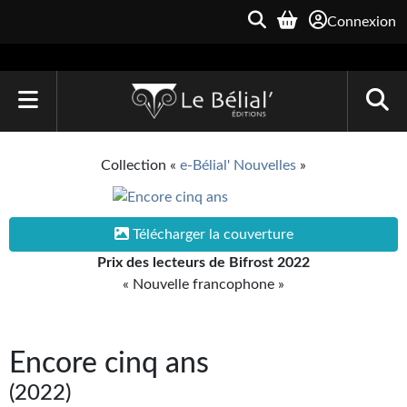
Connexion
ACCUEIL
Collection «
e-Bélial' Nouvelles
»
LIVRES
Le Bélial'
Télécharger la couverture
Prix des lecteurs de Bifrost 2022
Une Heure-Lumière
« Nouvelle francophone »
Archive du Futur
Parallaxe
Encore cinq ans
Quarante-Deux
(2022)