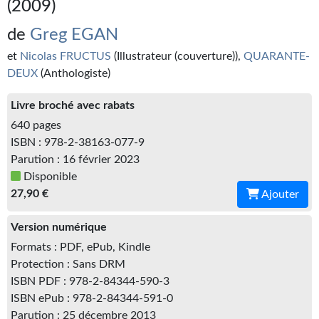
(2009)
Kvasar
de
Greg EGAN
Pulps
et
Nicolas FRUCTUS
(Illustrateur (couverture)),
QUARANTE-
Wotan
DEUX
(Anthologiste)
Étoiles vives
Livre broché avec rabats
640 pages
Yellow Submarine
ISBN : 978-2-38163-077-9
NUMÉRIQUE
Parution : 16 février 2023
Disponible
Romans et recueils
27,90 €
Ajouter
Une Heure-Lumière
Version numérique
Formats : PDF, ePub, Kindle
Nouvelles
Protection : Sans DRM
Bifrost
ISBN PDF : 978-2-84344-590-3
ISBN ePub : 978-2-84344-591-0
Livres audio
Parution : 25 décembre 2013