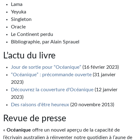
Lama
Journal d'un homme des bois
Yeyuka
FORUMS
Singleton
Oracle
CONTACT
Le Continent perdu
Bibliographie, par Alain Sprauel
Nous contacter
L’actu du livre
F.A.Q.
Jour de sortie pour “Océanique”
(16 février 2023)
Soumettre un manuscrit
“Océanique” : précommande ouverte
(31 janvier
2023)
Support technique
Découvrez la couverture d'Océanique
(12 janvier
2023)
Des raisons d'être heureux
(20 novembre 2013)
Revue de presse
«
Océanique
offre un nouvel aperçu de la capacité de
l’écrivain australien à réinventer notre quotidien à l’aune de