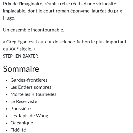
Goodies Gotland
Prix de l’Imaginaire, réunit treize récits d’une virtuosité
implacable, dont le court roman éponyme, lauréat du prix
Tirages d’art Une Heure-Lumière
Hugo.
PLUS
Un ensemble incontournable.
À paraître
« Greg Egan est l’auteur de science-fiction le plus important
e
du XXI
siècle. »
Revue de presse
STEPHEN BAXTER
Récompenses
Sommaire
Newsletter
Gardes-frontières
Les Entiers sombres
Le Bélial' sur Youtube
Mortelles Ritournelles
LE BLOG BIFROST
Le Réserviste
Poussière
Tous les articles
Les Tapis de Wang
Océanique
La Bibliothèque orbitale
Fidélité