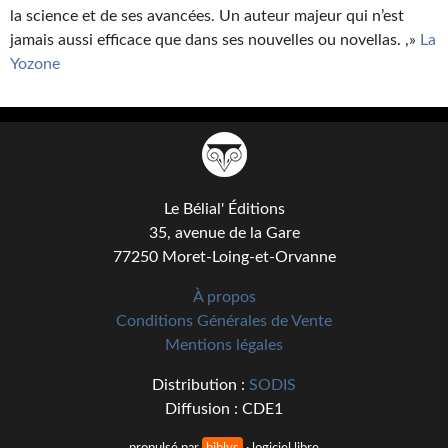
la science et de ses avancées. Un auteur majeur qui n’est
jamais aussi efficace que dans ses nouvelles ou novellas. ,»
La
Yozone
Le Bélial' Éditions
35, avenue de la Gare
77250 Moret-Loing-et-Orvanne
À propos
Conditions Générales de Vente
Mentions légales
Distribution :
SODIS
Diffusion : CDE1
propulsé par
biblys
· logiciel libre