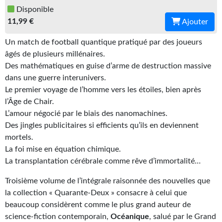
Disponible
Gratuit
11,99 €
Ajouter
Sans DRM
Un match de football quantique pratiqué par des joueurs
âgés de plusieurs millénaires.
BIFROST
Des mathématiques en guise d’arme de destruction massive
Tous les numéros
dans une guerre interunivers.
Le premier voyage de l’homme vers les étoiles, bien après
En numérique
l’Âge de Chair.
L’amour négocié par le biais des nanomachines.
S'abonner
Des jingles publicitaires si efficients qu’ils en deviennent
mortels.
Les critiques
La foi mise en équation chimique.
Le blog
La transplantation cérébrale comme rêve d’immortalité…
Le prix des lecteurs
Troisième volume de l’intégrale raisonnée des nouvelles que
la collection « Quarante-Deux » consacre à celui que
GOODIES
beaucoup considèrent comme le plus grand auteur de
science-fiction contemporain,
Océanique
, salué par le Grand