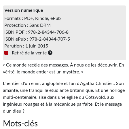
Kvasar
Version numérique
Pulps
Formats : PDF, Kindle, ePub
Protection : Sans DRM
Wotan
ISBN PDF : 978-2-84344-706-8
ISBN ePub : 978-2-84344-707-5
Étoiles vives
Parution : 1 juin 2015
Yellow Submarine
Retiré de la vente
NUMÉRIQUE
« Ce monde recèle des messages. À nous de les découvrir. En
vérité, le monde entier est un mystère. »
Romans et recueils
L'héritier d'un émir, anglophile et fan d'Agatha Christie... Son
Une Heure-Lumière
amante, une tranquille étudiante britannique. Et une horloge
multi-centenaire, sise dans une église du Cotswold, aux
Nouvelles
ingénieux rouages et à la mécanique parfaite. Et le message
d'un dieu ?
Bifrost
Mots-clés
Livres audio