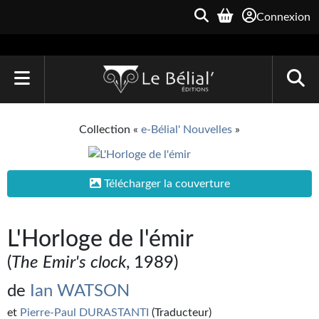
Connexion
ACCUEIL
Collection «
e-Bélial' Nouvelles
»
LIVRES
Le Bélial'
Télécharger la couverture
Une Heure-Lumière
L'Horloge de l'émir
Archive du Futur
(
The Emir's clock
, 1989)
Parallaxe
de
Ian WATSON
Quarante-Deux
et
Pierre-Paul DURASTANTI
(Traducteur)