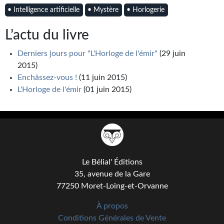
• Intelligence artificielle
• Mystère
• Horlogerie
Gratuit
L’actu du livre
Sans DRM
Derniers jours pour "L'Horloge de l'émir"
(29 juin
BIFROST
2015)
Tous les numéros
Enchâssez-vous !
(11 juin 2015)
L'Horloge de l'émir
(01 juin 2015)
En numérique
S'abonner
Les critiques
Le blog
Le Bélial' Éditions
35, avenue de la Gare
Le prix des lecteurs
77250 Moret-Loing-et-Orvanne
GOODIES
À propos
Conditions Générales de Vente