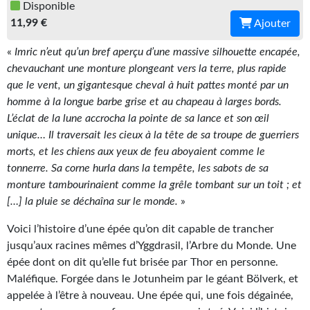
Disponible
Gratuit
11,99 €
Ajouter
Sans DRM
«
Imric n’eut qu’un bref aperçu d’une massive silhouette encapée,
chevauchant une monture plongeant vers la terre, plus rapide
BIFROST
que le vent, un gigantesque cheval à huit pattes monté par un
homme à la longue barbe grise et au chapeau à larges bords.
Tous les numéros
L’éclat de la lune accrocha la pointe de sa lance et son œil
En numérique
unique… Il traversait les cieux à la tête de sa troupe de guerriers
morts, et les chiens aux yeux de feu aboyaient comme le
S'abonner
tonnerre. Sa corne hurla dans la tempête, les sabots de sa
monture tambourinaient comme la grêle tombant sur un toit ; et
Les critiques
[…] la pluie se déchaîna sur le monde.
»
Le blog
Voici l’histoire d’une épée qu’on dit capable de trancher
jusqu’aux racines mêmes d’Yggdrasil, l’Arbre du Monde. Une
Le prix des lecteurs
épée dont on dit qu’elle fut brisée par Thor en personne.
Maléfique. Forgée dans le Jotunheim par le géant Bölverk, et
GOODIES
appelée à l’être à nouveau. Une épée qui, une fois dégainée,