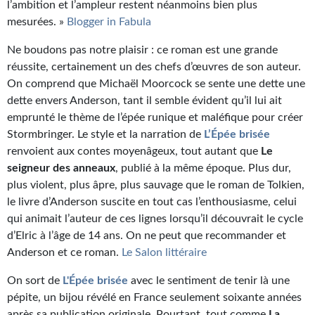
l’ambition et l’ampleur restent néanmoins bien plus
mesurées. »
Blogger in Fabula
Ne boudons pas notre plaisir : ce roman est une grande
réussite, certainement un des chefs d’œuvres de son auteur.
On comprend que Michaël Moorcock se sente une dette une
dette envers Anderson, tant il semble évident qu’il lui ait
emprunté le thème de l’épée runique et maléfique pour créer
Stormbringer. Le style et la narration de
L’Épée brisée
renvoient aux contes moyenâgeux, tout autant que
Le
seigneur des anneaux
, publié à la même époque. Plus dur,
plus violent, plus âpre, plus sauvage que le roman de Tolkien,
le livre d’Anderson suscite en tout cas l’enthousiasme, celui
qui animait l’auteur de ces lignes lorsqu’il découvrait le cycle
d’Elric à l’âge de 14 ans. On ne peut que recommander et
Anderson et ce roman.
Le Salon littéraire
On sort de
L'Épée brisée
avec le sentiment de tenir là une
pépite, un bijou révélé en France seulement soixante années
après sa publication originale. Pourtant, tout comme
La