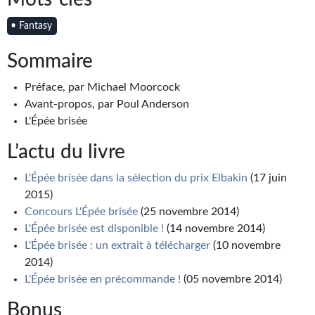
Journal d'un homme des bois
• Fantasy
FORUMS
Sommaire
CONTACT
Préface, par Michael Moorcock
Nous contacter
Avant-propos, par Poul Anderson
L'Épée brisée
F.A.Q.
L’actu du livre
Soumettre un manuscrit
L'Épée brisée dans la sélection du prix Elbakin
(17 juin
Support technique
2015)
Concours L'Épée brisée
(25 novembre 2014)
L'Épée brisée est disponible !
(14 novembre 2014)
L'Épée brisée : un extrait à télécharger
(10 novembre
2014)
L'Épée brisée en précommande !
(05 novembre 2014)
Bonus