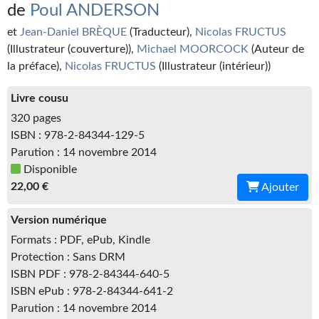
Kvasar
de
Poul ANDERSON
et
Jean-Daniel BRÈQUE
(Traducteur),
Nicolas FRUCTUS
Pulps
(Illustrateur (couverture)),
Michael MOORCOCK
(Auteur de
la préface),
Nicolas FRUCTUS
(Illustrateur (intérieur))
Wotan
Étoiles vives
Livre cousu
320 pages
Yellow Submarine
ISBN : 978-2-84344-129-5
Parution : 14 novembre 2014
NUMÉRIQUE
Disponible
22,00 €
Ajouter
Romans et recueils
Une Heure-Lumière
Version numérique
Formats : PDF, ePub, Kindle
Nouvelles
Protection : Sans DRM
ISBN PDF : 978-2-84344-640-5
Bifrost
ISBN ePub : 978-2-84344-641-2
Livres audio
Parution : 14 novembre 2014