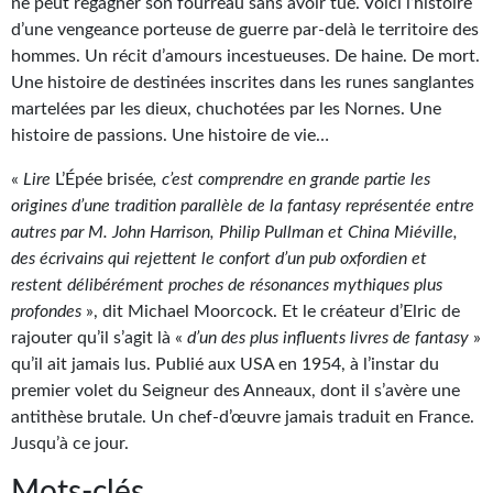
Goodies Gotland
ne peut regagner son fourreau sans avoir tué. Voici l’histoire
d’une vengeance porteuse de guerre par-delà le territoire des
Tirages d’art Une Heure-Lumière
hommes. Un récit d’amours incestueuses. De haine. De mort.
Une histoire de destinées inscrites dans les runes sanglantes
PLUS
martelées par les dieux, chuchotées par les Nornes. Une
histoire de passions. Une histoire de vie…
À paraître
«
Lire
L’Épée brisée
, c’est comprendre en grande partie les
Revue de presse
origines d’une tradition parallèle de la fantasy représentée entre
Récompenses
autres par M. John Harrison, Philip Pullman et China Miéville,
des écrivains qui rejettent le confort d’un pub oxfordien et
Newsletter
restent délibérément proches de résonances mythiques plus
profondes
», dit Michael Moorcock. Et le créateur d’Elric de
Le Bélial' sur Youtube
rajouter qu’il s’agit là «
d’un des plus influents livres de fantasy
»
qu’il ait jamais lus. Publié aux USA en 1954, à l’instar du
LE BLOG BIFROST
premier volet du Seigneur des Anneaux, dont il s’avère une
antithèse brutale. Un chef-d’œuvre jamais traduit en France.
Tous les articles
Jusqu’à ce jour.
La Bibliothèque orbitale
Mots-clés