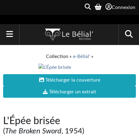
Connexion
ACCUEIL
Collection «
e-Bélial'
»
LIVRES
Le Bélial'
Télécharger la couverture
Une Heure-Lumière
Télécharger un extrait
Archive du Futur
Parallaxe
L'Épée brisée
Quarante-Deux
(
The Broken Sword
, 1954)