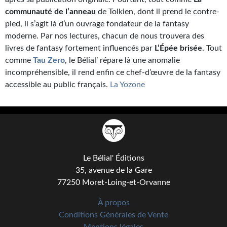
communauté de l’anneau
de Tolkien, dont il prend le contre-
pied, il s’agit là d’un ouvrage fondateur de la fantasy
moderne. Par nos lectures, chacun de nous trouvera des
livres de fantasy fortement influencés par
L’Épée brisée
. Tout
comme
Tau Zero
, le Bélial’ répare là une anomalie
incompréhensible, il rend enfin ce chef-d’œuvre de la fantasy
accessible au public français.
La Yozone
Le Bélial' Éditions
35, avenue de la Gare
77250 Moret-Loing-et-Orvanne
À propos
Conditions Générales de Vente
Mentions légales