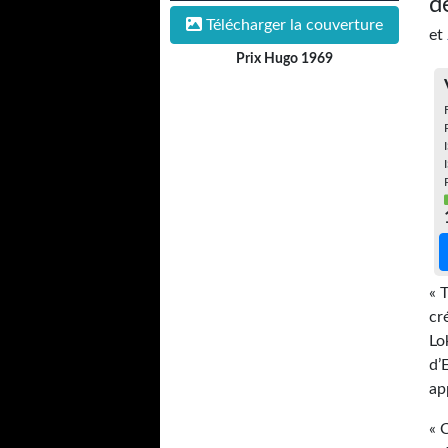
d
Télécharger la couverture
et
Prix Hugo 1969
« 
cr
Lo
d’
ap
« 