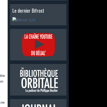
Le dernier Bifrost
ète
on
 ne