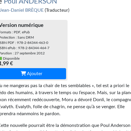
e
Poul ANDERSON
Jean-Daniel BRÈQUE
(Traducteur)
Version numérique
Formats : PDF, ePub
Protection : Sans DRM
ISBN PDF : 978-2-84344-463-0
ISBN ePub : 978-2-84344-464-7
Parution : 27 septembre 2012
Disponible
1,99 €
Ajouter
Tu ne mangeras pas la chair de tes semblables », tel est a priori le
édo des humains, à travers le temps ou l’espace. Mais, sur la plan
kon récemment redécouverte, Moru a dévoré Donli, le compagn
Evalyth. Evalyth, folle de chagrin, ne pense qu’à se venger. Elle
prendra néanmoins le pardon.
Cette nouvelle pourrait être la démonstration que Poul Anderson