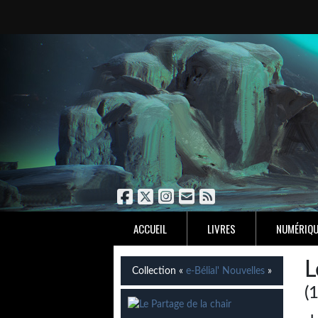
ACCUEIL
LIVRES
NUMÉRIQU
L
Collection «
e-Bélial' Nouvelles
»
(