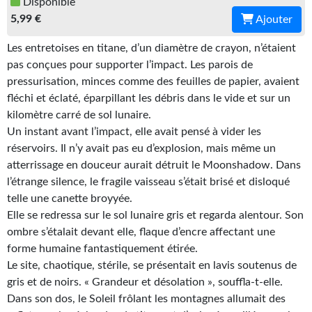
Disponible
Gratuit
5,99 €
Ajouter
Sans DRM
Les entretoises en titane, d’un diamètre de crayon, n’étaient
pas conçues pour supporter l’impact. Les parois de
BIFROST
pressurisation, minces comme des feuilles de papier, avaient
fléchi et éclaté, éparpillant les débris dans le vide et sur un
Tous les numéros
kilomètre carré de sol lunaire.
Un instant avant l’impact, elle avait pensé à vider les
En numérique
réservoirs. Il n’y avait pas eu d’explosion, mais même un
S'abonner
atterrissage en douceur aurait détruit le Moonshadow. Dans
l’étrange silence, le fragile vaisseau s’était brisé et disloqué
Les critiques
telle une canette broyyée.
Elle se redressa sur le sol lunaire gris et regarda alentour. Son
Le blog
ombre s’étalait devant elle, flaque d’encre affectant une
forme humaine fantastiquement étirée.
Le prix des lecteurs
Le site, chaotique, stérile, se présentait en lavis soutenus de
gris et de noirs. « Grandeur et désolation », souffla-t-elle.
GOODIES
Dans son dos, le Soleil frôlant les montagnes allumait des