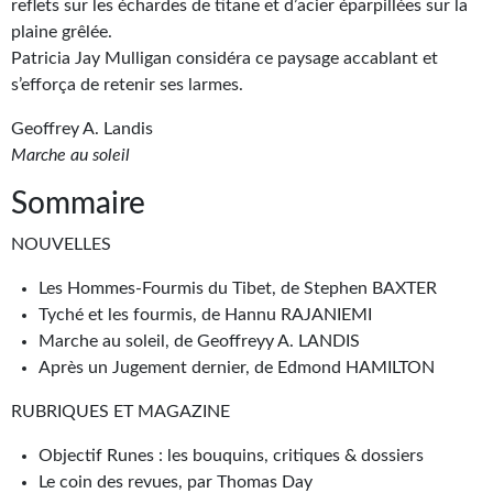
Goodies Gotland
reflets sur les échardes de titane et d’acier éparpillées sur la
plaine grêlée.
Tirages d’art Une Heure-Lumière
Patricia Jay Mulligan considéra ce paysage accablant et
s’efforça de retenir ses larmes.
PLUS
Geoffrey A. Landis
À paraître
Marche au soleil
Revue de presse
Sommaire
Récompenses
NOUVELLES
Newsletter
Les Hommes-Fourmis du Tibet, de Stephen BAXTER
Tyché et les fourmis, de Hannu RAJANIEMI
Le Bélial' sur Youtube
Marche au soleil, de Geoffreyy A. LANDIS
Après un Jugement dernier, de Edmond HAMILTON
LE BLOG BIFROST
RUBRIQUES ET MAGAZINE
Tous les articles
Objectif Runes : les bouquins, critiques & dossiers
La Bibliothèque orbitale
Le coin des revues, par Thomas Day