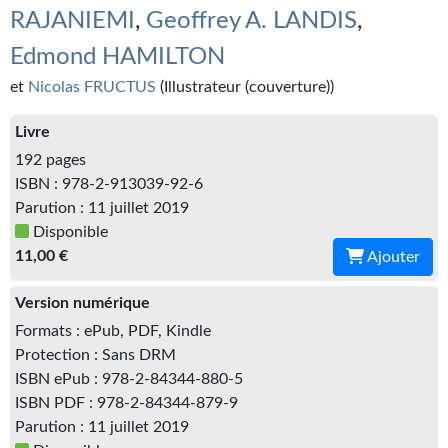
Kvasar
RAJANIEMI
,
Geoffrey A. LANDIS
,
Pulps
Edmond HAMILTON
et
Nicolas FRUCTUS
(Illustrateur (couverture))
Wotan
Livre
Étoiles vives
192 pages
Yellow Submarine
ISBN : 978-2-913039-92-6
Parution : 11 juillet 2019
NUMÉRIQUE
Disponible
11,00 €
Ajouter
Romans et recueils
Version numérique
Une Heure-Lumière
Formats : ePub, PDF, Kindle
Nouvelles
Protection : Sans DRM
ISBN ePub : 978-2-84344-880-5
Bifrost
ISBN PDF : 978-2-84344-879-9
Parution : 11 juillet 2019
Livres audio