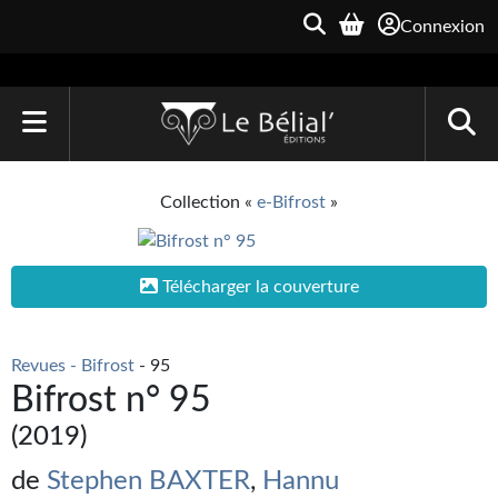
Connexion
ACCUEIL
Collection «
e-Bifrost
»
LIVRES
Le Bélial'
Télécharger la couverture
Une Heure-Lumière
Revues - Bifrost
- 95
Archive du Futur
Bifrost n° 95
Parallaxe
(2019)
Quarante-Deux
de
Stephen BAXTER
,
Hannu