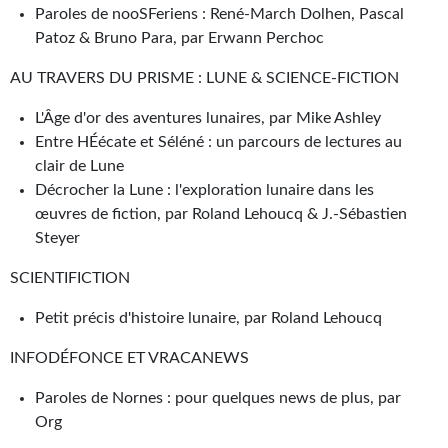
Paroles de nooSFeriens : René-March Dolhen, Pascal
Journal d'un homme des bois
Patoz & Bruno Para, par Erwann Perchoc
FORUMS
AU TRAVERS DU PRISME : LUNE & SCIENCE-FICTION
CONTACT
L'Âge d'or des aventures lunaires, par Mike Ashley
Entre HÉécate et Séléné : un parcours de lectures au
Nous contacter
clair de Lune
F.A.Q.
Décrocher la Lune : l'exploration lunaire dans les
œuvres de fiction, par Roland Lehoucq & J.-Sébastien
Soumettre un manuscrit
Steyer
Support technique
SCIENTIFICTION
Petit précis d'histoire lunaire, par Roland Lehoucq
INFODÉFONCE ET VRACANEWS
Paroles de Nornes : pour quelques news de plus, par
Org