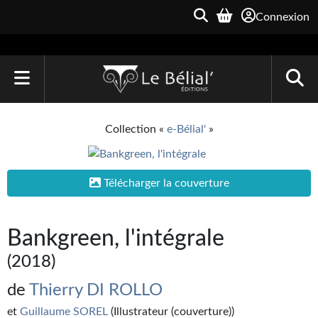
Connexion
ACCUEIL
Collection «
e-Bélial'
»
LIVRES
Le Bélial'
Télécharger la couverture
Une Heure-Lumière
Bankgreen, l'intégrale
Archive du Futur
(2018)
Parallaxe
de
Thierry DI ROLLO
Quarante-Deux
et
Guillaume SOREL
(Illustrateur (couverture))