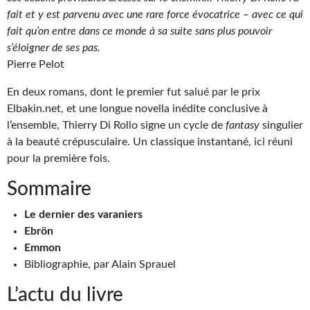
Goodies Gotland
fait et y est parvenu avec une rare force évocatrice – avec ce qui
Tirages d’art Une Heure-Lumière
fait qu’on entre dans ce monde à sa suite sans plus pouvoir
s’éloigner de ses pas.
PLUS
Pierre Pelot
À paraître
En deux romans, dont le premier fut salué par le prix
Elbakin.net, et une longue novella inédite conclusive à
Revue de presse
l’ensemble, Thierry Di Rollo signe un cycle de
fantasy
singulier
à la beauté crépusculaire. Un classique instantané, ici réuni
Récompenses
pour la première fois.
Newsletter
Sommaire
Le Bélial' sur Youtube
Le dernier des varaniers
Ebrön
LE BLOG BIFROST
Emmon
Tous les articles
Bibliographie, par Alain Sprauel
L’actu du livre
La Bibliothèque orbitale