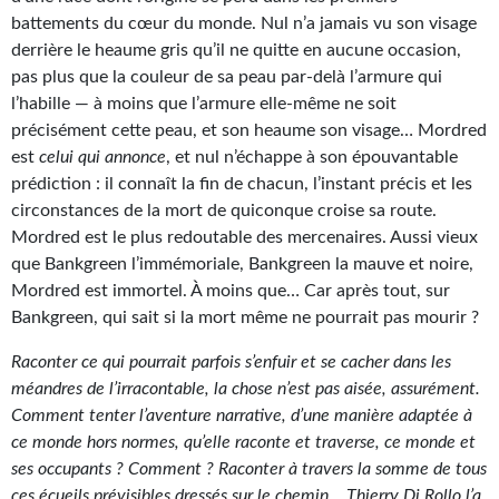
battements du cœur du monde. Nul n’a jamais vu son visage
Gratuit
derrière le heaume gris qu’il ne quitte en aucune occasion,
Sans DRM
pas plus que la couleur de sa peau par-delà l’armure qui
l’habille — à moins que l’armure elle-même ne soit
BIFROST
précisément cette peau, et son heaume son visage… Mordred
est
celui qui annonce
, et nul n’échappe à son épouvantable
Tous les numéros
prédiction : il connaît la fin de chacun, l’instant précis et les
circonstances de la mort de quiconque croise sa route.
En numérique
Mordred est le plus redoutable des mercenaires. Aussi vieux
S'abonner
que Bankgreen l’immémoriale, Bankgreen la mauve et noire,
Mordred est immortel. À moins que… Car après tout, sur
Les critiques
Bankgreen, qui sait si la mort même ne pourrait pas mourir ?
Le blog
Raconter ce qui pourrait parfois s’enfuir et se cacher dans les
méandres de l’irracontable, la chose n’est pas aisée, assurément.
Le prix des lecteurs
Comment tenter l’aventure narrative, d’une manière adaptée à
ce monde hors normes, qu’elle raconte et traverse, ce monde et
GOODIES
ses occupants ? Comment ? Raconter à travers la somme de tous
ces écueils prévisibles dressés sur le chemin… Thierry Di Rollo l’a