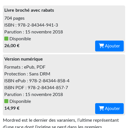
Kvasar
Livre broché avec rabats
Pulps
704 pages
ISBN : 978-2-84344-941-3
Wotan
Parution : 15 novembre 2018
Disponible
Étoiles vives
26,00 €
Ajouter
Yellow Submarine
Version numérique
NUMÉRIQUE
Formats : ePub, PDF
Protection : Sans DRM
Romans et recueils
ISBN ePub : 978-2-84344-858-4
Une Heure-Lumière
ISBN PDF : 978-2-84344-857-7
Parution : 15 novembre 2018
Nouvelles
Disponible
14,99 €
Ajouter
Bifrost
Mordred est le dernier des varaniers, l’ultime représentant
Livres audio
d’une race dont l’origine se perd dans les premiers