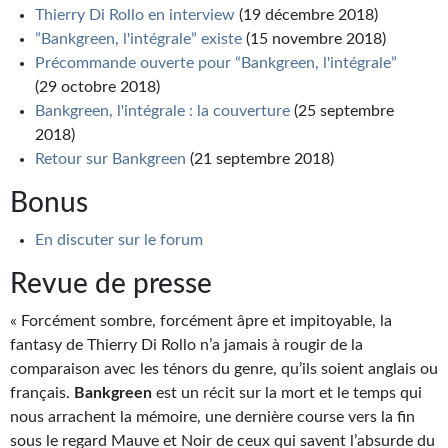
Thierry Di Rollo en interview
(19 décembre 2018)
Journal d'un homme des bois
”Bankgreen, l'intégrale” existe
(15 novembre 2018)
FORUMS
Précommande ouverte pour “Bankgreen, l'intégrale”
(29 octobre 2018)
CONTACT
Bankgreen, l'intégrale : la couverture
(25 septembre
2018)
Nous contacter
Retour sur Bankgreen
(21 septembre 2018)
F.A.Q.
Bonus
Soumettre un manuscrit
En discuter sur le forum
Support technique
Revue de presse
« Forcément sombre, forcément âpre et impitoyable, la
fantasy de Thierry Di Rollo n’a jamais à rougir de la
comparaison avec les ténors du genre, qu’ils soient anglais ou
français.
Bankgreen
est un récit sur la mort et le temps qui
nous arrachent la mémoire, une dernière course vers la fin
sous le regard Mauve et Noir de ceux qui savent l’absurde du