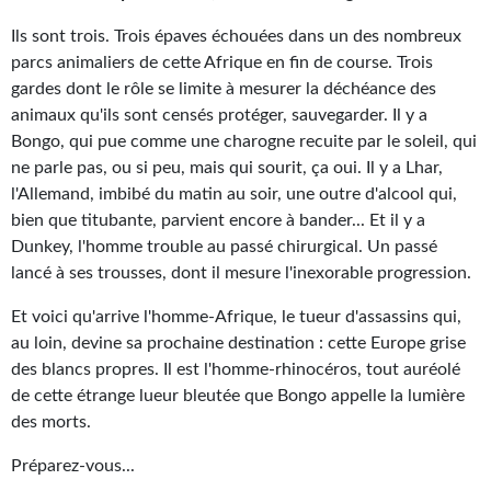
Gratuit
Ils sont trois. Trois épaves échouées dans un des nombreux
parcs animaliers de cette Afrique en fin de course. Trois
Sans DRM
gardes dont le rôle se limite à mesurer la déchéance des
animaux qu'ils sont censés protéger, sauvegarder. Il y a
BIFROST
Bongo, qui pue comme une charogne recuite par le soleil, qui
Tous les numéros
ne parle pas, ou si peu, mais qui sourit, ça oui. Il y a Lhar,
l'Allemand, imbibé du matin au soir, une outre d'alcool qui,
En numérique
bien que titubante, parvient encore à bander... Et il y a
Dunkey, l'homme trouble au passé chirurgical. Un passé
S'abonner
lancé à ses trousses, dont il mesure l'inexorable progression.
Les critiques
Et voici qu'arrive l'homme-Afrique, le tueur d'assassins qui,
au loin, devine sa prochaine destination : cette Europe grise
Le blog
des blancs propres. Il est l'homme-rhinocéros, tout auréolé
de cette étrange lueur bleutée que Bongo appelle la lumière
Le prix des lecteurs
des morts.
GOODIES
Préparez-vous...