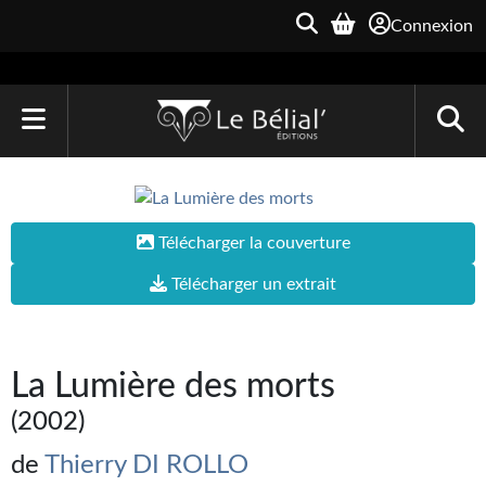
Connexion
ACCUEIL
LIVRES
Télécharger la couverture
Le Bélial'
Télécharger un extrait
Une Heure-Lumière
Archive du Futur
La Lumière des morts
Parallaxe
(2002)
Quarante-Deux
de
Thierry DI ROLLO