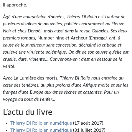
Goodies Gotland
Il approche.
Tirages d’art Une Heure-Lumière
Âgé d'une quarantaine d'années, Thierry Di Rollo est l'auteur de
plusieurs dizaines de nouvelles, publiées notamment au Fleuve
PLUS
Noir et chez Denoël, mais aussi dans la revue Galaxies. Ses deux
À paraître
premiers romans,
Number nine
et
Archeur
(Encrage), ont, à
cause de leur noirceur sans concession, déchaîné la critique et
Revue de presse
soulevé une virulente polémique. On dit de son œuvre qu'elle est
cruelle, dure, violente... Convenons-en : c'est en dessous de la
Récompenses
vérité.
Newsletter
Avec
La Lumière des morts
, Thierry Di Rollo nous entraîne au
cœur des ténèbres, au plus profond d'une Afrique moite et sur les
Le Bélial' sur Youtube
franges d'une Europe aux âmes sèches et cassantes. Pour un
voyage au bout de l'enfer...
LE BLOG BIFROST
L’actu du livre
Tous les articles
Thierry Di Rollo en numérique
(17 août 2017)
La Bibliothèque orbitale
Thierry Di Rollo en numérique
(31 juillet 2017)