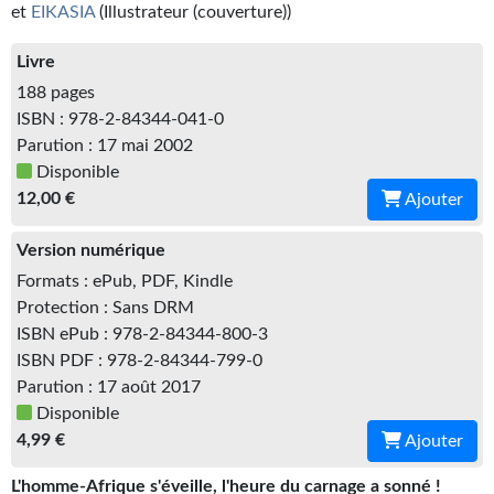
Kvasar
et
EIKASIA
(Illustrateur (couverture))
Pulps
Livre
188 pages
Wotan
ISBN : 978-2-84344-041-0
Parution : 17 mai 2002
Étoiles vives
Disponible
Yellow Submarine
12,00 €
Ajouter
NUMÉRIQUE
Version numérique
Formats : ePub, PDF, Kindle
Romans et recueils
Protection : Sans DRM
ISBN ePub : 978-2-84344-800-3
Une Heure-Lumière
ISBN PDF : 978-2-84344-799-0
Nouvelles
Parution : 17 août 2017
Disponible
Bifrost
4,99 €
Ajouter
Livres audio
L'homme-Afrique s'éveille, l'heure du carnage a sonné !