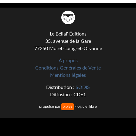
Kvasar
Pulps
Wotan
Le Bélial' Éditions
35, avenue de la Gare
Étoiles vives
77250 Moret-Loing-et-Orvanne
Yellow Submarine
À propos
NUMÉRIQUE
Conditions Générales de Vente
Mentions légales
Romans et recueils
Distribution :
SODIS
Une Heure-Lumière
Diffusion : CDE1
Nouvelles
propulsé par
biblys
· logiciel libre
Bifrost
Livres audio