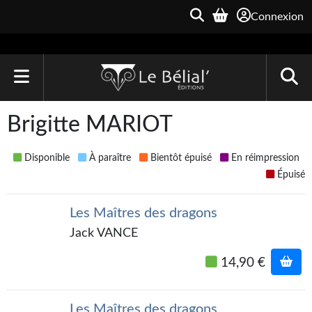
Connexion
ACCUEIL
Brigitte MARIOT
LIVRES
Disponible
À paraître
Bientôt épuisé
En réimpression
Le Bélial'
Épuisé
Une Heure-Lumière
Les Maîtres des dragons
Archive du Futur
Jack VANCE
Parallaxe
14,90 €
Quarante-Deux
Les Maîtres des dragons