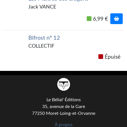
Kvasar
Jack VANCE
Pulps
6,99 €
Wotan
Bifrost n° 12
Étoiles vives
COLLECTIF
Yellow Submarine
Épuisé
NUMÉRIQUE
Romans et recueils
Une Heure-Lumière
Nouvelles
Le Bélial' Éditions
35, avenue de la Gare
Bifrost
77250 Moret-Loing-et-Orvanne
Livres audio
À propos