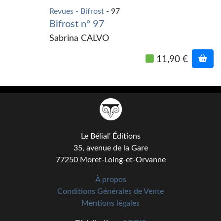
Kvasar
Revues - Bifrost
- 97
Bifrost n° 97
Pulps
Sabrina CALVO
Wotan
11,90 €
Étoiles vives
Yellow Submarine
NUMÉRIQUE
Romans et recueils
Le Bélial' Éditions
35, avenue de la Gare
Une Heure-Lumière
77250 Moret-Loing-et-Orvanne
Nouvelles
À propos
Conditions Générales de Vente
Bifrost
Mentions légales
Livres audio