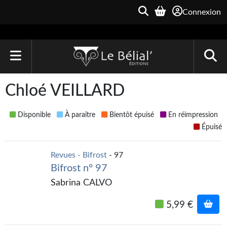
Connexion
ACCUEIL
Chloé VEILLARD
LIVRES
Disponible
À paraître
Bientôt épuisé
En réimpression
Le Bélial'
Épuisé
Une Heure-Lumière
Revues - Bifrost
- 97
Bifrost n° 97
Archive du Futur
Sabrina CALVO
Parallaxe
5,99 €
Quarante-Deux