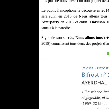
fois plus de nouvelles et un bon paquet de s
Le public francophone le découvre en 2014
sera suivi en 2015 de 
Nous allons tous 
Afterparty
 en 2016 et enfin  
Harrison H
jamais à la parodie.
Signe de son succès, 
Nous allons tous trè
2018) connaissent tous deux des projets d’ad
Revues - Bifrost
Bifrost n°
AYERDHAL
«
“La science-fic
négligeable, et la
(1959-2015) parla