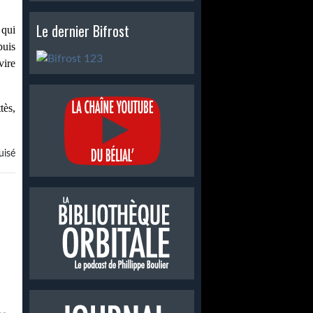
Le dernier Bifrost
qui 
(prix Shirley-Jackson et World Fantasy Award), puis 
ire 
ès, 
isé