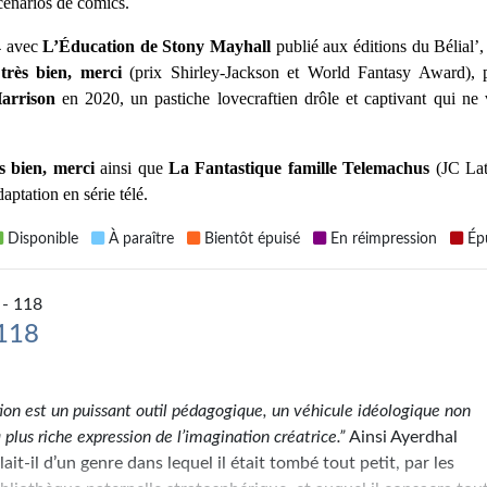
cénarios de comics.
 avec 
L’Éducation de Stony Mayhall 
publié aux éditions du Bélial’, 
très bien, merci 
arrison
 en 2020, un pastiche lovecraftien drôle et captivant qui ne v
s bien, merci
 ainsi que 
La Fantastique famille Telemachus
 (JC Latt
aptation en série télé.
Disponible
À paraître
Bientôt épuisé
En réimpression
Épu
- 118
 118
tion est un puissant outil pédagogique, un véhicule idéologique non
 plus riche expression de l’imagination créatrice.”
Ainsi Ayerdhal
it-il d’un genre dans lequel il était tombé tout petit, par les