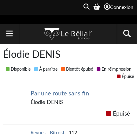
Connexion
ACCUEIL
Élodie DENIS
LIVRES
Disponible
À paraître
Bientôt épuisé
En réimpression
Le Bélial'
Épuisé
Une Heure-Lumière
Par une route sans fin
Archive du Futur
Élodie DENIS
Épuisé
Parallaxe
Quarante-Deux
Revues - Bifrost
- 112