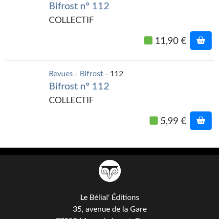
Kvasar
Bifrost n° 112
COLLECTIF
Pulps
11,90 €
Wotan
Étoiles vives
Revues - Bifrost
- 112
Bifrost n° 112
Yellow Submarine
COLLECTIF
NUMÉRIQUE
5,99 €
Romans et recueils
Une Heure-Lumière
Nouvelles
Bifrost
Le Bélial' Éditions
35, avenue de la Gare
Livres audio